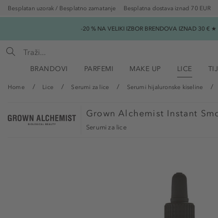
Besplatan uzorak / Besplatno zamatanje
Besplatna dostava iznad 70 EUR
-20 % NA VELIKI IZBOR BRENDOVA IZNAD 30 € 
BRANDOVI
PARFEMI
MAKE UP
LICE
TI
Home
Lice
Serumi za lice
Serumi hijaluronske kiseline
Grown Alchemist
Instant Sm
Serumi za lice