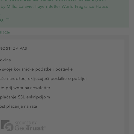
by Mills, Lolavie, Iraye i Better World Fragrance House
.
*1
26.
08.2026
NOSTI ZA VAS
povina
 svoje korisničke podatke i postavke
aše narudžbe, uključujući podatke o pošiljci
jte prijavom na newsletter
plaćanje SSL enkripcijom
t plaćanja na rate