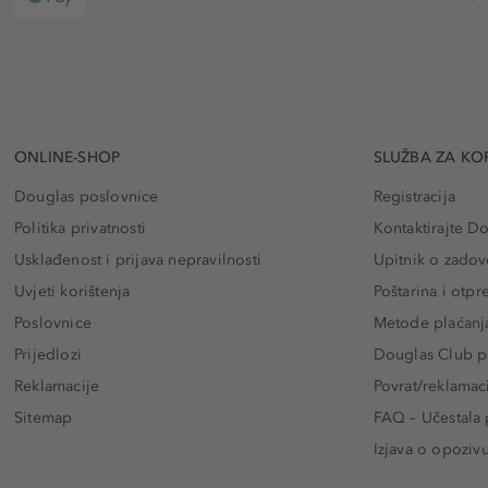
ONLINE-SHOP
SLUŽBA ZA KO
Douglas poslovnice
Registracija
Politika privatnosti
Kontaktirajte D
Usklađenost i prijava nepravilnosti
Upitnik o zadov
Uvjeti korištenja
Poštarina i otp
Poslovnice
Metode plaćanj
Prijedlozi
Douglas Club pr
Reklamacije
Povrat/reklamac
Sitemap
FAQ – Učestala 
Izjava o opoziv