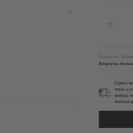
Dostupno. Dosta
Besplatna dosta
Cijena s
mora u p
slučaju 
točnost p