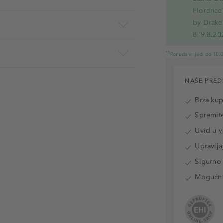
Florence 
by Drake
8.-9.8.20
*1
Ponuda vrijedi do 10.
NAŠE PRED
Brza ku
Spremite
Uvid u v
Upravlja
Sigurno 
Mogućnos