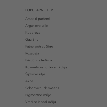
POPULARNE TEME
Arapski parfemi
Arganovo ulje
Kuperoza
Gua Sha
Putne potrepštine
Rozaceja
Prištići na leđima
Kozmetičke torbice i kutije
Šipkovo ulje
Akne
Seboroični dermatitis
Pigmentne mrlje
Vrećice ispod očiju