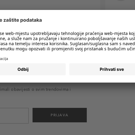
imali obavijesti o svim trendovima i
PRIJAVA