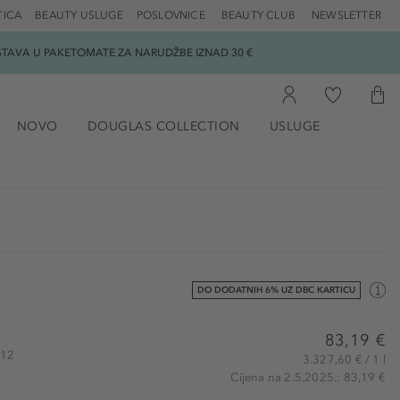
TICA
BEAUTY USLUGE
POSLOVNICE
BEAUTY CLUB
NEWSLETTER
DOSTAVA U PAKETOMATE ZA NARUDŽBE IZNAD 30 €
NOVO
DOUGLAS COLLECTION
USLUGE
DO DODATNIH 6% UZ DBC KARTICU
83,19 €
312
3.327,60 € / 1 l
Cijena na 2.5.2025.: 83,19 €