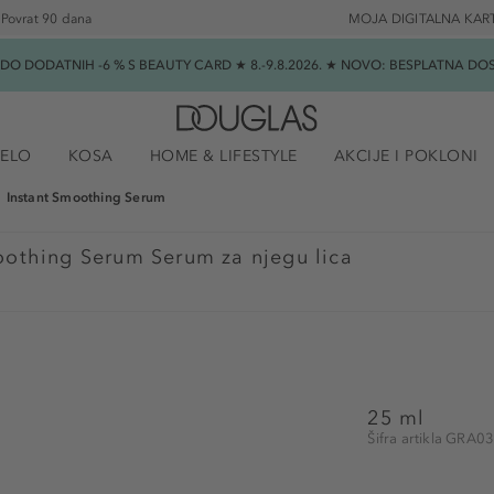
Povrat 90 dana
MOJA DIGITALNA KAR
★ DO DODATNIH -6 % S BEAUTY CARD ★ 8.-9.8.2026. ★ NOVO: BESPLATNA 
JELO
KOSA
HOME & LIFESTYLE
AKCIJE I POKLONI
Instant Smoothing Serum
oothing Serum Serum za njegu lica
25 ml
Šifra artikla GRA0