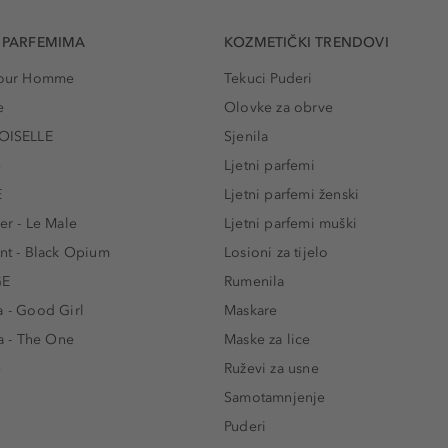
 PARFEMIMA
KOZMETIČKI TRENDOVI
 Pour Homme
Tekuci Puderi
e
Olovke za obrve
ISELLE
Sjenila
e
Ljetni parfemi
E
Ljetni parfemi ženski
er - Le Male
Ljetni parfemi muški
ent - Black Opium
Losioni za tijelo
GE
Rumenila
a - Good Girl
Maskare
 - The One
Maske za lice
e
Ruževi za usne
Samotamnjenje
Puderi