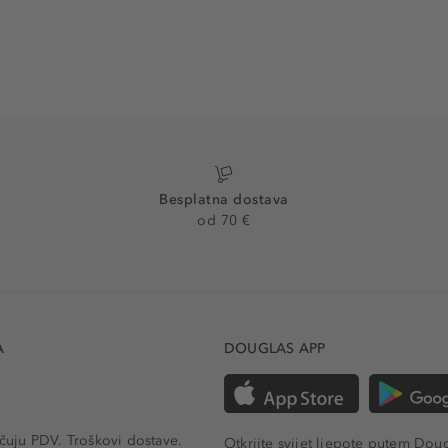
Besplatna dostava
od 70 €
A
DOUGLAS APP
učuju PDV.
Troškovi dostave.
Otkrijte svijet ljepote putem Dou