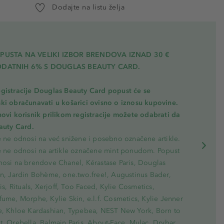
Dodajte na listu želja
PUSTA NA VELIKI IZBOR BRENDOVA IZNAD 30 €
ODATNIH 6% S DOUGLAS BEAUTY CARD.
gistracije Douglas Beauty Card popust će se
ki obračunavati u košarici ovisno o iznosu kupovine.
novi korisnik prilikom registracije možete odabrati da
eauty Card.
e ne odnosi na već snižene i posebno označene artikle.
e ne odnosi na artikle označene mint ponudom. Popust
nosi na brendove Chanel, Kérastase Paris, Douglas
on, Jardin Bohème, one.two.free!, Augustinus Bader,
ris, Rituals, Xerjoff, Too Faced, Kylie Cosmetics,
ume, Morphe, Kylie Skin, e.l.f. Cosmetics, Kylie Jenner
e, Khloe Kardashian, Typebea, NEST New York, Born to
, Orebella, Balmain Paris, About-Face, Mulac, Drybar,