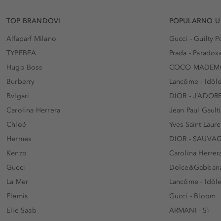
TOP BRANDOVI
POPULARNO U
Alfaparf Milano
Gucci - Guilty
TYPEBEA
Prada - Paradox
Hugo Boss
COCO MADEMO
Burberry
Lancôme - Idôl
Bvlgari
DIOR - J’ADOR
Carolina Herrera
Jean Paul Gaulti
Chloé
Yves Saint Laur
Hermes
DIOR - SAUVA
Kenzo
Carolina Herrer
Gucci
Dolce&Gabbana
La Mer
Lancôme - Idôl
Elemis
Gucci - Bloom
Elie Saab
ARMANI - Sì