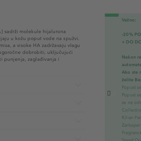
Važno:
] sadrži molekule hijalurona
-20% PO
pijaju u kožu poput vode na spužvi.
+ DO D
misa, a visoke HA zadržavaju vlagu
goročne dobrobiti, uključujući
Nakon re
i punjenja, zaglađivanja i
automats
Ako ste 
želite B
Popust s
Popust s
se ne od
Collecti
Kilian Pa
Zarkoperf
Fragranc
Stand Out