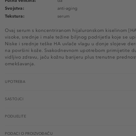
Putna veličina:
da
Svojstva:
anti-aging
Tekstura:
serum
Ovaj serum s koncentriranom hijaluronskom kiselinom [HA
visoke, srednje i male težine biljnog podrijetla koje se u
Niske i srednje teške HA uvlače vlagu u donje slojeve der
na površini kože. Svakodnevnom upotrebom primijetite du
vidljivo zdravu, jaču kožnu barijeru plus trenutne prednost
omekšavanja.
UPOTREBA
SASTOJCI
PODIJELITE
PODACI O PROIZVOĐAČU