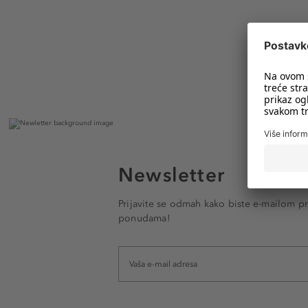
Newsletter
Prijavite se odmah kako biste e-mailom pr
ponudama!