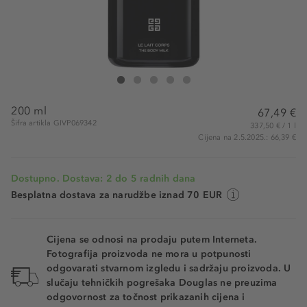
Givenchy L'Interdit The Body Milk
L'Interdit The Body Milk
L'Interdit The Body Milk
L'Interdit The Body Milk
L'Interdit The Body Milk
200 ml
67,49 €
Šifra artikla GIVP069342
337,50 € / 1 l
Cijena na 2.5.2025.: 66,39 €
Dostupno. Dostava: 2 do 5 radnih dana
Besplatna dostava za narudžbe iznad 70 EUR
Cijena se odnosi na prodaju putem Interneta.
Fotografija proizvoda ne mora u potpunosti
odgovarati stvarnom izgledu i sadržaju proizvoda. U
slučaju tehničkih pogrešaka Douglas ne preuzima
odgovornost za točnost prikazanih cijena i