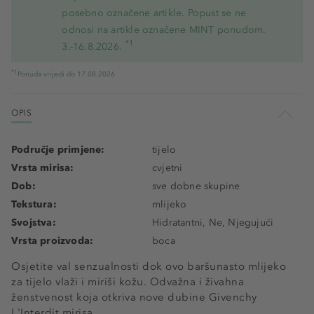
posebno označene artikle. Popust se ne
odnosi na artikle označene MINT ponudom.
*1
3.-16.8.2026.
*1
Ponuda vrijedi do 17.08.2026
OPIS
Područje primjene:
tijelo
Vrsta mirisa:
cvjetni
Dob:
sve dobne skupine
Tekstura:
mlijeko
Svojstva:
Hidratantni, Ne, Njegujući
Vrsta proizvoda:
boca
Osjetite val senzualnosti dok ovo baršunasto mlijeko
za tijelo vlaži i miriši kožu. Odvažna i živahna
ženstvenost koja otkriva nove dubine Givenchy
L'Interdit mirisa.