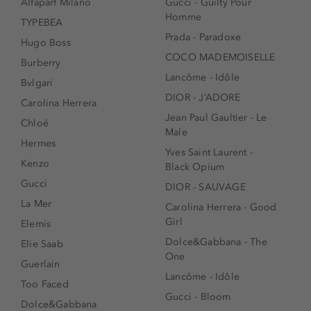
Alfaparf Milano
Gucci - Guilty Pour
Homme
TYPEBEA
Prada - Paradoxe
Hugo Boss
COCO MADEMOISELLE
Burberry
Lancôme - Idôle
Bvlgari
DIOR - J’ADORE
Carolina Herrera
Jean Paul Gaultier - Le
Chloé
Male
Hermes
Yves Saint Laurent -
Kenzo
Black Opium
Gucci
DIOR - SAUVAGE
La Mer
Carolina Herrera - Good
Girl
Elemis
Dolce&Gabbana - The
Elie Saab
One
Guerlain
Lancôme - Idôle
Too Faced
Gucci - Bloom
Dolce&Gabbana