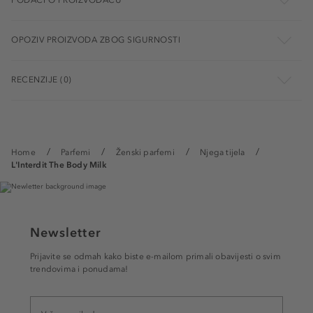
OPOZIV PROIZVODA ZBOG SIGURNOSTI
RECENZIJE (0)
Home
Parfemi
Ženski parfemi
Njega tijela
L'Interdit The Body Milk
Newsletter
Prijavite se odmah kako biste e-mailom primali obavijesti o svim
trendovima i ponudama!