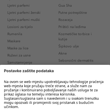
Ljetni parfemi
Gua Sha
Ljetni parfemi ženski
Putne potrepštine
Ljetni parfemi muški
Rozaceja
Losioni za tijelo
Prištići na leđima
Rumenila
Kozmetičke torbice i
kutije
Maskare
Šipkovo ulje
Maske za lice
Akne
Ruževi za usne
Seboroični dermatitis
Samotamnjenje
Pigmentne mrlje
Puderi
Vrećice ispod očiju
Proizvodi za njegu lica
Novo
Proizvodi za obrve
Koji mi parfem
Sunce i zaštita
odgovara?
Serumi za lice
Kako našminkati oči da
Proizvodi za čišćenje lica
izgledaju veće