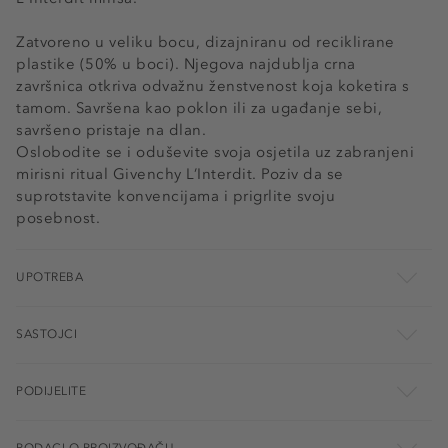
Zatvoreno u veliku bocu, dizajniranu od reciklirane
plastike (50% u boci). Njegova najdublja crna
završnica otkriva odvažnu ženstvenost koja koketira s
tamom. Savršena kao poklon ili za ugađanje sebi,
savršeno pristaje na dlan.
Oslobodite se i oduševite svoja osjetila uz zabranjeni
mirisni ritual Givenchy L’Interdit. Poziv da se
suprotstavite konvencijama i prigrlite svoju
posebnost.
UPOTREBA
SASTOJCI
PODIJELITE
PODACI O PROIZVOĐAČU