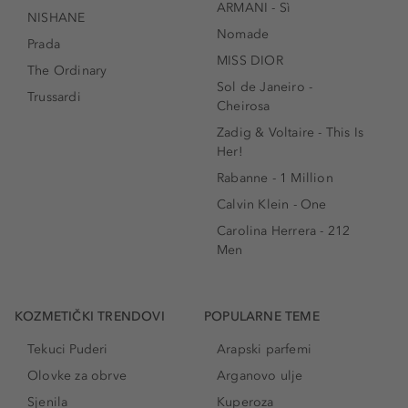
ARMANI - Sì
NISHANE
Nomade
Prada
MISS DIOR
The Ordinary
Sol de Janeiro -
Trussardi
Cheirosa
Zadig & Voltaire - This Is
Her!
Rabanne - 1 Million
Calvin Klein - One
Carolina Herrera - 212
Men
KOZMETIČKI TRENDOVI
POPULARNE TEME
Tekuci Puderi
Arapski parfemi
Olovke za obrve
Arganovo ulje
Sjenila
Kuperoza