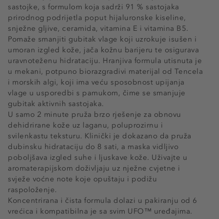
sastojke, s formulom koja sadrži 91 % sastojaka
prirodnog podrijetla poput hijaluronske kiseline,
snježne gljive, ceramida, vitamina E i vitamina B5.
Pomaže smanjiti gubitak vlage koji uzrokuje isušen i
umoran izgled kože, jača kožnu barijeru te osigurava
uravnoteženu hidrataciju. Hranjiva formula utisnuta je
u mekani, potpuno biorazgradivi materijal od Tencela
i morskih algi, koji ima veću sposobnost upijanja
vlage u usporedbi s pamukom, čime se smanjuje
gubitak aktivnih sastojaka.
U samo 2 minute pruža brzo rješenje za obnovu
dehidrirane kože uz laganu, poluprozirnu i
svilenkastu teksturu. Klinički je dokazano da pruža
dubinsku hidrataciju do 8 sati, a maska vidljivo
poboljšava izgled suhe i ljuskave kože. Uživajte u
aromaterapijskom doživljaju uz nježne cvjetne i
svježe voćne note koje opuštaju i podižu
raspoloženje.
Koncentrirana i čista formula dolazi u pakiranju od 6
vrećica i kompatibilna je sa svim UFO™ uređajima.