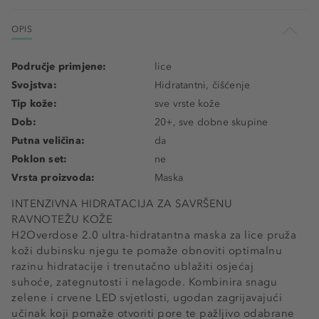
OPIS
Područje primjene:
lice
Svojstva:
Hidratantni, čišćenje
Tip kože:
sve vrste kože
Dob:
20+, sve dobne skupine
Putna veličina:
da
Poklon set:
ne
Vrsta proizvoda:
Maska
INTENZIVNA HIDRATACIJA ZA SAVRŠENU
RAVNOTEŽU KOŽE
H2Overdose 2.0 ultra-hidratantna maska za lice pruža
koži dubinsku njegu te pomaže obnoviti optimalnu
razinu hidratacije i trenutačno ublažiti osjećaj
suhoće, zategnutosti i nelagode. Kombinira snagu
zelene i crvene LED svjetlosti, ugodan zagrijavajući
učinak koji pomaže otvoriti pore te pažljivo odabrane