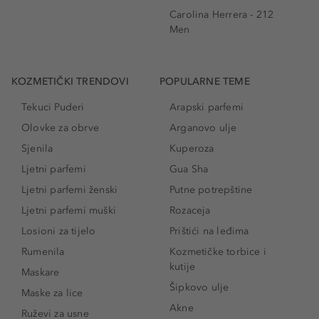
Carolina Herrera - 212
Men
KOZMETIČKI TRENDOVI
POPULARNE TEME
Tekuci Puderi
Arapski parfemi
Olovke za obrve
Arganovo ulje
Sjenila
Kuperoza
Ljetni parfemi
Gua Sha
Ljetni parfemi ženski
Putne potrepštine
Ljetni parfemi muški
Rozaceja
Losioni za tijelo
Prištići na leđima
Rumenila
Kozmetičke torbice i
kutije
Maskare
Šipkovo ulje
Maske za lice
Akne
Ruževi za usne