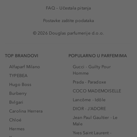
FAQ – Učestala pitanja
Postavke zaštite podataka
© 2026 Douglas parfumerije d.o.o.
TOP BRANDOVI
POPULARNO U PARFEMIMA
Alfaparf Milano
Gucci - Guilty Pour
Homme
TYPEBEA
Prada - Paradoxe
Hugo Boss
COCO MADEMOISELLE
Burberry
Lancôme - Idôle
Bvlgari
DIOR - J’ADORE
Carolina Herrera
Jean Paul Gaultier - Le
Chloé
Male
Hermes
Yves Saint Laurent -