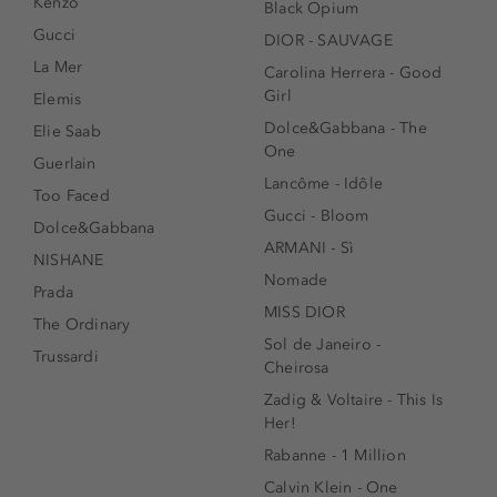
Kenzo
Black Opium
Gucci
DIOR - SAUVAGE
La Mer
Carolina Herrera - Good
Girl
Elemis
Dolce&Gabbana - The
Elie Saab
One
Guerlain
Lancôme - Idôle
Too Faced
Gucci - Bloom
Dolce&Gabbana
ARMANI - Sì
NISHANE
Nomade
Prada
MISS DIOR
The Ordinary
Sol de Janeiro -
Trussardi
Cheirosa
Zadig & Voltaire - This Is
Her!
Rabanne - 1 Million
Calvin Klein - One