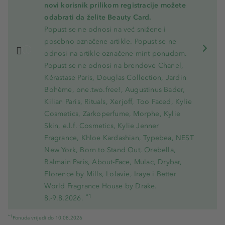
novi korisnik prilikom registracije možete
odabrati da želite Beauty Card.
Popust se ne odnosi na već snižene i
posebno označene artikle. Popust se ne
odnosi na artikle označene mint ponudom.
Popust se ne odnosi na brendove Chanel,
Kérastase Paris, Douglas Collection, Jardin
Bohème, one.two.free!, Augustinus Bader,
Kilian Paris, Rituals, Xerjoff, Too Faced, Kylie
Cosmetics, Zarkoperfume, Morphe, Kylie
Skin, e.l.f. Cosmetics, Kylie Jenner
Fragrance, Khloe Kardashian, Typebea, NEST
New York, Born to Stand Out, Orebella,
Balmain Paris, About-Face, Mulac, Drybar,
Florence by Mills, Lolavie, Iraye i Better
World Fragrance House by Drake.
*1
8.-9.8.2026.
*1
Ponuda vrijedi do 10.08.2026