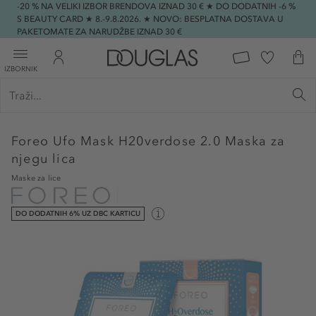
-20 % NA VELIKI IZBOR BRENDOVA IZNAD 30 € ★ DO DODATNIH -6 %
S BEAUTY CARD ★ 8.-9.8.2026. ★ NOVO: BESPLATNA DOSTAVA U
PAKETOMATE ZA NARUDŽBE IZNAD 30 €
IZBORNIK
Foreo
Ufo Mask H20verdose 2.0 Maska za
njegu lica
Maske za lice
DO DODATNIH 6% UZ DBC KARTICU