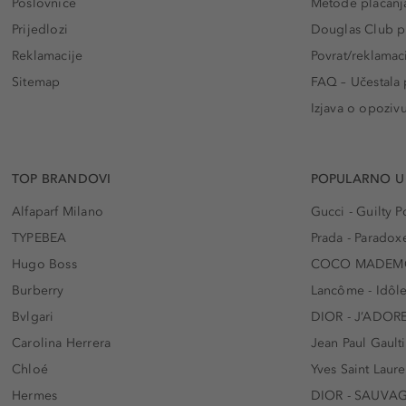
Poslovnice
Metode plaćanj
Prijedlozi
Douglas Club pr
Reklamacije
Povrat/reklamac
Sitemap
FAQ – Učestala 
Izjava o opoziv
TOP BRANDOVI
POPULARNO U
Alfaparf Milano
Gucci - Guilty
TYPEBEA
Prada - Paradox
Hugo Boss
COCO MADEMO
Burberry
Lancôme - Idôl
Bvlgari
DIOR - J’ADOR
Carolina Herrera
Jean Paul Gaulti
Chloé
Yves Saint Laur
Hermes
DIOR - SAUVA