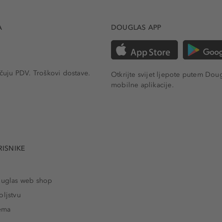
A
DOUGLAS APP
učuju PDV.
Troškovi dostave.
Otkrijte svijet ljepote putem Dou
mobilne aplikacije.
RISNIKE
ouglas web shop
oljstvu
rema