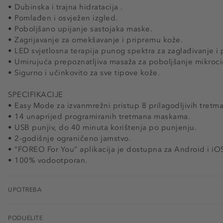
• Dubinska i trajna hidratacija .
• Pomlađen i osvježen izgled.
• Poboljšano upijanje sastojaka maske.
• Zagrijavanje za omekšavanje i pripremu kože.
• LED svjetlosna terapija punog spektra za zaglađivanje i
• Umirujuća prepoznatljiva masaža za poboljšanje mikrocir
• Sigurno i učinkovito za sve tipove kože.
SPECIFIKACIJE
• Easy Mode za izvanmrežni pristup 8 prilagodljivih tretm
• 14 unaprijed programiranih tretmana maskama.
• USB punjiv, do 40 minuta korištenja po punjenju.
• 2-godišnje ograničeno jamstvo.
• “FOREO For You” aplikacija je dostupna za Android i iO
• 100% vodootporan.
UPOTREBA
PODIJELITE