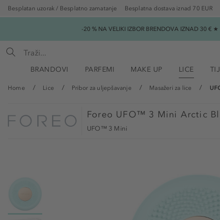
Besplatan uzorak / Besplatno zamatanje
Besplatna dostava iznad 70 EUR
-20 % NA VELIKI IZBOR BRENDOVA IZNAD 30 € 
BRANDOVI
PARFEMI
MAKE UP
LICE
TI
Home
Lice
Pribor za uljepšavanje
Masažeri za lice
UFO
Foreo
UFO™ 3 Mini Arctic Bl
UFO™ 3 Mini