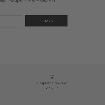
imali obavijesti o svim trendovima i
PRIJAVA
Besplatna dostava
od 70 €