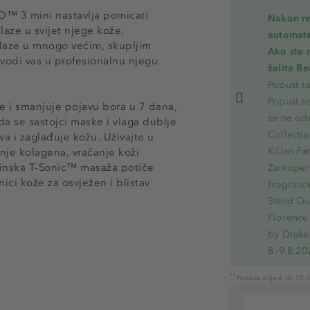
FO™ 3 mini nastavlja pomicati
Nakon re
laze u svijet njege kože.
automats
laze u mnogo većim, skupljim
Ako ste 
vodi vas u profesionalnu njegu
želite B
Popust s
Popust s
e i smanjuje pojavu bora u 7 dana,
se ne od
da se sastojci maske i vlaga dublje
Collecti
a i zaglađuje kožu. Uživajte u
Kilian Pa
nje kolagena, vračanje koži
binska T-Sonic™ masaža potiče
Zarkoperf
anici kože za osvježen i blistav
Fragranc
Stand Out
Florence 
by Drake
8.-9.8.20
*1
Ponuda vrijedi do 10.