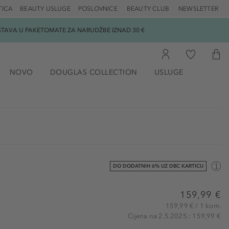
TICA
BEAUTY USLUGE
POSLOVNICE
BEAUTY CLUB
NEWSLETTER
DOSTAVA U PAKETOMATE ZA NARUDŽBE IZNAD 30 €
NOVO
DOUGLAS COLLECTION
USLUGE
DO DODATNIH 6% UZ DBC KARTICU
159,99 €
159,99 € / 1 kom.
Cijena na 2.5.2025.: 159,99 €