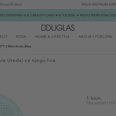
Povrat 90 dana
MOJA DIGITALNA KAR
★ DO DODATNIH -6 % S BEAUTY CARD ★ 8.-9.8.2026. ★ NOVO: BESPLATNA 
JELO
KOSA
HOME & LIFESTYLE
AKCIJE I POKLONI
™ 3 Mini Arctic Blue
ue Uređaj za njegu lica
1 kom.
Šifra artikla F1573