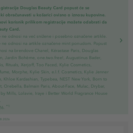
gistracije Douglas Beauty Card popust će se
ki obračunavati u košarici ovisno o iznosu kupovine.
novi korisnik prilikom registracije možete odabrati da
eauty Card.
e ne odnosi na već snižene i posebno označene artikle.
e ne odnosi na artikle označene mint ponudom. Popust
nosi na brendove Chanel, Kérastase Paris, Douglas
on, Jardin Bohème, one.two.free!, Augustinus Bader,
ris, Rituals, Xerjoff, Too Faced, Kylie Cosmetics,
ume, Morphe, Kylie Skin, e.l.f. Cosmetics, Kylie Jenner
e, Khloe Kardashian, Typebea, NEST New York, Born to
, Orebella, Balmain Paris, About-Face, Mulac, Drybar,
by Mills, Lolavie, Iraye i Better World Fragrance House
.
*1
26.
08.2026