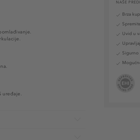
NAŠE PRED
Brza ku
Spremite
 pomlađivanje.
Uvid u v
kulacije.
Upravlja
Sigurno 
Mogućnos
ana.
S uređaje.