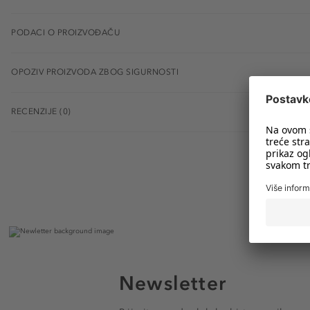
PODACI O PROIZVOĐAČU
OPOZIV PROIZVODA ZBOG SIGURNOSTI
RECENZIJE (0)
Newsletter