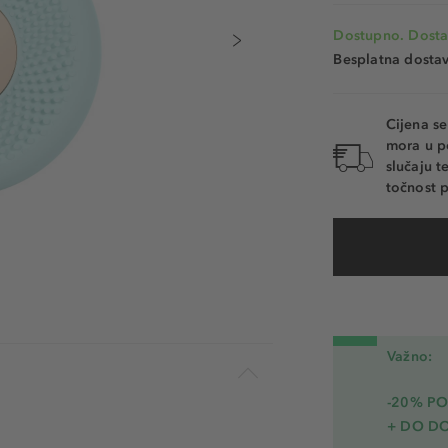
Dostupno. Dosta
Besplatna dosta
Cijena s
mora u p
slučaju 
točnost p
Važno:
-20% PO
+ DO D