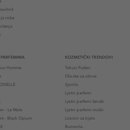
a
avilnik
ija robe
pitanja
u
 PARFEMIMA
KOZMETIČKI TRENDOVI
 Pour Homme
Tekuci Puderi
e
Olovke za obrve
ISELLE
Sjenila
e
Ljetni parfemi
E
Ljetni parfemi ženski
er - Le Male
Ljetni parfemi muški
ent - Black Opium
Losioni za tijelo
GE
Rumenila