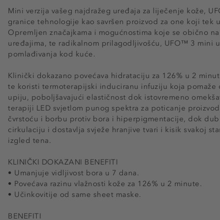
Mini verzija vašeg najdražeg uređaja za liječenje kože, U
granice tehnologije kao savršen proizvod za one koji tek u
Opremljen značajkama i mogućnostima koje se obično na
uređajima, te radikalnom prilagodljivošću, UFO™ 3 mini u
pomlađivanja kod kuće.
Klinički dokazano povećava hidrataciju za 126% u 2 minut
te koristi termoterapijski induciranu infuziju koja pomaže 
upiju, poboljšavajući elastičnost dok istovremeno omekšav
terapiji LED svjetlom punog spektra za poticanje proizvod
čvrstoću i borbu protiv bora i hiperpigmentacije, dok du
cirkulaciju i dostavlja svježe hranjive tvari i kisik svakoj st
izgled tena.
KLINIČKI DOKAZANI BENEFITI
• Umanjuje vidljivost bora u 7 dana.
• Povećava razinu vlažnosti kože za 126% u 2 minute.
• Učinkovitije od same sheet maske.
BENEFITI