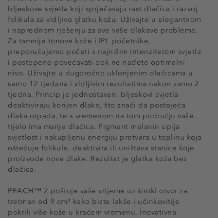
bljeskove svjetla koji sprječavaju rast dlačica i razvoj
folikula za vidljivo glatku kožu. Uživajte u elegantnom
i naprednom rješenju za sve vaše dlakave probleme.
Za tamnije tonove kože i IPL početnike,
preporučujemo početi s najnižim intenzitetom svjetla
i postepeno povećavati dok ne nađete optimalni
nivo. Uživajte u dugoročno uklonjenim dlačicama u
samo 12 tjedana i vidljivim rezultatima nakon samo 2
tjedna. Princip je jednostavan: bljeskovi svjetla
deaktiviraju korijen dlake, što znači da postojeća
dlaka otpada, te s vremenom na tom području vaše
tijelo ima manje dlačica. Pigment melanin upija
svjetlost i nakupljenu energiju pretvara u toplinu koja
oštećuje folikule, deaktivira ili uništava stanice koje
proizvode nove dlake. Rezultat je glatka koža bez
dlačica.
PEACH™ 2 poštuje vaše vrijeme uz široki otvor za
tretman od 9 cm² kako biste lakše i učinkovitije
pokrili više kože u kraćem vremenu. Inovativna