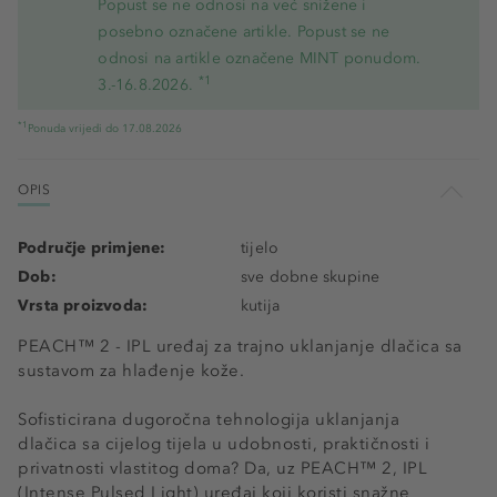
Popust se ne odnosi na već snižene i
posebno označene artikle. Popust se ne
odnosi na artikle označene MINT ponudom.
*1
3.-16.8.2026.
*1
Ponuda vrijedi do 17.08.2026
OPIS
Područje primjene:
tijelo
Dob:
sve dobne skupine
Vrsta proizvoda:
kutija
PEACH™ 2 - IPL uređaj za trajno uklanjanje dlačica sa
sustavom za hlađenje kože.
Sofisticirana dugoročna tehnologija uklanjanja
dlačica sa cijelog tijela u udobnosti, praktičnosti i
privatnosti vlastitog doma? Da, uz PEACH™ 2, IPL
(Intense Pulsed Light) uređaj koji koristi snažne