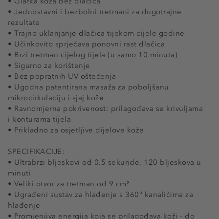
• Glatka koža bez dlačica
• Jednostavni i bezbolni tretmani za dugotrajne
rezultate
• Trajno uklanjanje dlačica tijekom cijele godine
• Učinkovito sprječava ponovni rast dlačica
• Brzi tretman cijelog tijela (u samo 10 minuta)
• Sigurno za korištenje
• Bez popratnih UV oštećenja
• Ugodna patentirana masaža za poboljšanu
mikrocirkulaciju i sjaj kože
• Ravnomjerna pokrivenost: prilagođava se krivuljama
i konturama tijela
• Prikladno za osjetljive dijelove kože
SPECIFIKACIJE:
• Ultrabrzi bljeskovi od 0.5 sekunde, 120 bljeskova u
minuti
• Veliki otvor za tretman od 9 cm²
• Ugrađeni sustav za hlađenje s 360° kanalićima za
hlađenje
• Promjenjiva energija koja se prilagođava koži - do