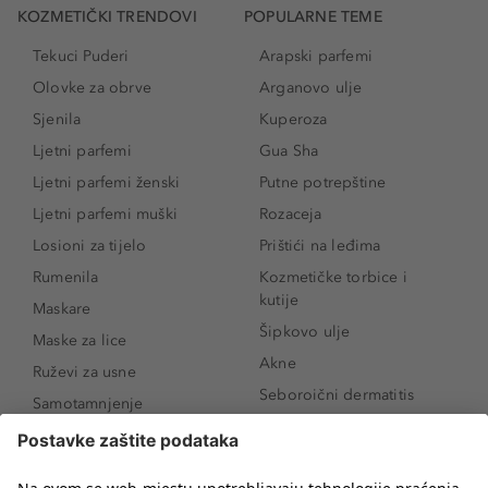
KOZMETIČKI TRENDOVI
POPULARNE TEME
Tekuci Puderi
Arapski parfemi
Olovke za obrve
Arganovo ulje
Sjenila
Kuperoza
Ljetni parfemi
Gua Sha
Ljetni parfemi ženski
Putne potrepštine
Ljetni parfemi muški
Rozaceja
Losioni za tijelo
Prištići na leđima
Rumenila
Kozmetičke torbice i
kutije
Maskare
Šipkovo ulje
Maske za lice
Akne
Ruževi za usne
Seboroični dermatitis
Samotamnjenje
Pigmentne mrlje
Puderi
Vrećice ispod očiju
Proizvodi za njegu lica