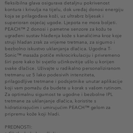
fleksibilna glava osigurava detaljnu pokrivenost
kontura i krivulja na tijelu, dok uređaj donosi energiju
koja se prilagođava koži, uz ultrabrz bljesak i
superioran osjećaj ugode. Ljepota ne mora boljeti.
PEACH™ 2 donosi i pametne senzore za kožu te
ugrađeni sustav hlađenja kože s kanalićima kroz koje
struji hladan zrak za vrijeme tretmana, za sigurno i
bezbolno iskustvo uklanjanja dlačica. Ugodna T-
Sonic™ masaža potiče mikrocirkulaciju i privremeno
širi pore kako bi svjetlo učinkovitije ušlo u korijen
svake dlačice. Uživajte u radikalno personaliziranom
tretmanu uz 5 lako podesivih intenziteta,
prilagodljive tretmane i podsjetnike unutar aplikacije
koji vam pomažu da budete u korak s vašom rutinom.
Za optimalnu sigurnost te ugodne i bezbolne IPL
tretmane za uklanjanje dlačica, koristite s
hidratizirajućim i umirujućim PEACH™ gelom za
pripremu kože koji hladi.
PREDNOSTI: