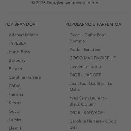
© 2026 Douglas parfumerije d.o.o.
TOP BRANDOVI
POPULARNO U PARFEMIMA
Alfaparf Milano
Gucci - Guilty Pour
Homme
TYPEBEA
Prada - Paradoxe
Hugo Boss
COCO MADEMOISELLE
Burberry
Lancôme - Idôle
Bvlgari
DIOR - J’ADORE
Carolina Herrera
Jean Paul Gaultier - Le
Chloé
Male
Hermes
Yves Saint Laurent -
Kenzo
Black Opium
Gucci
DIOR - SAUVAGE
La Mer
Carolina Herrera - Good
Girl
Elemis