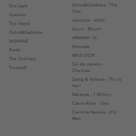
Dolce&Gabbana - The
Elie Saab
One
Guerlain
Lancôme - Idôle
Too Faced
Gucci - Bloom
Dolce&Gabbana
ARMANI - Sì
NISHANE
Nomade
Prada
MISS DIOR
The Ordinary
Sol de Janeiro -
Trussardi
Cheirosa
Zadig & Voltaire - This Is
Her!
Rabanne - 1 Million
Calvin Klein - One
Carolina Herrera - 212
Men