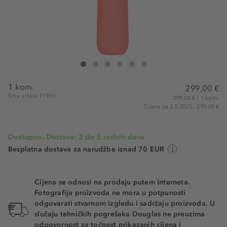
Foreo Peach 2 Go Peach
Peach 2 Go Peach
Peach 2 Go Peach
Peach 2 Go Peach
Peach 2 Go Peach
Peach 2 Go Peach
1 kom.
299,00 €
Šifra artikla F1900
299,00 € / 1 kom.
Cijena na 2.5.2025.: 299,00 €
Dostupno. Dostava: 2 do 5 radnih dana
Besplatna dostava za narudžbe iznad 70 EUR
Cijena se odnosi na prodaju putem Interneta.
Fotografija proizvoda ne mora u potpunosti
odgovarati stvarnom izgledu i sadržaju proizvoda. U
slučaju tehničkih pogrešaka Douglas ne preuzima
odgovornost za točnost prikazanih cijena i