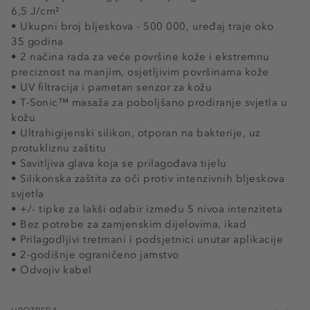
6,5 J/cm²
• Ukupni broj bljeskova - 500 000, uređaj traje oko
35 godina
• 2 načina rada za veće površine kože i ekstremnu
preciznost na manjim, osjetljivim površinama kože
• UV filtracija i pametan senzor za kožu
• T-Sonic™ masaža za poboljšano prodiranje svjetla u
kožu
• Ultrahigijenski silikon, otporan na bakterije, uz
protukliznu zaštitu
• Savitljiva glava koja se prilagođava tijelu
• Silikonska zaštita za oči protiv intenzivnih bljeskova
svjetla
• +/- tipke za lakši odabir između 5 nivoa intenziteta
• Bez potrebe za zamjenskim dijelovima, ikad
• Prilagodljivi tretmani i podsjetnici unutar aplikacije
• 2-godišnje ograničeno jamstvo
• Odvojiv kabel