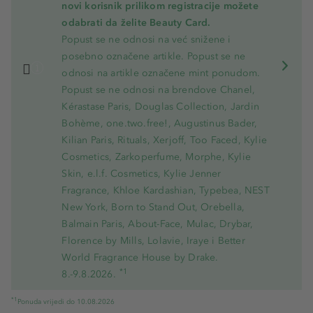
novi korisnik prilikom registracije možete
odabrati da želite Beauty Card.
Popust se ne odnosi na već snižene i
posebno označene artikle. Popust se ne
odnosi na artikle označene mint ponudom.
Popust se ne odnosi na brendove Chanel,
Kérastase Paris, Douglas Collection, Jardin
Bohème, one.two.free!, Augustinus Bader,
Kilian Paris, Rituals, Xerjoff, Too Faced, Kylie
Cosmetics, Zarkoperfume, Morphe, Kylie
Skin, e.l.f. Cosmetics, Kylie Jenner
Fragrance, Khloe Kardashian, Typebea, NEST
New York, Born to Stand Out, Orebella,
Balmain Paris, About-Face, Mulac, Drybar,
Florence by Mills, Lolavie, Iraye i Better
World Fragrance House by Drake.
*1
8.-9.8.2026.
*1
Ponuda vrijedi do 10.08.2026