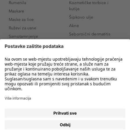
Rumenila
Kozmetičke torbice i
kutije
Maskare
Šipkovo ulje
Maske za lice
Akne
Ruževi za usne
Seboroični dermatitis
Samotamnjenje
Pigmentne mrlje
Puderi
Vrećice ispod očiju
Proizvodi za njegu lica
Novo
Proizvodi za obrve
Koji mi parfem
Sunce i zaštita
odgovara?
Serumi za lice
Kako našminkati oči da
Proizvodi za čišćenje lica
izgledaju veće
Bronzeri
Šminkanje spuštenih
kapaka
Anti-age serumi za lice
Kako ukloniti mitesere
Dermaplaning
Hijaluronska krema