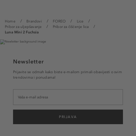
Home
Brandovi
FOREO
Lice
Pribor za uljepšavanje
Pribor za čišćenje lica
Luna Mini 2 Fuchsia
Newsletter
Prijavite se odmah kako biste e-mailom primali obavijesti o svim
trendovima i ponudama!
PRIJAVA