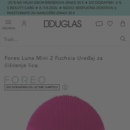
-20 % NA VELIKI IZBOR BRENDOVA IZNAD 30 € ★ DO DODATNIH -6 %
S BEAUTY CARD ★ 8.-9.8.2026. ★ NOVO: BESPLATNA DOSTAVA U
PAKETOMATE ZA NARUDŽBE IZNAD 30 €
IZBORNIK
Foreo
Luna Mini 2 Fuchsia Uređaj za
čišćenje lica
DO DODATNIH 6% UZ DBC KARTICU