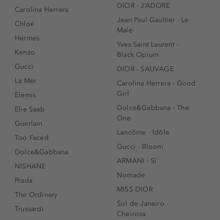
DIOR - J’ADORE
Carolina Herrera
Jean Paul Gaultier - Le
Chloé
Male
Hermes
Yves Saint Laurent -
Kenzo
Black Opium
Gucci
DIOR - SAUVAGE
La Mer
Carolina Herrera - Good
Girl
Elemis
Dolce&Gabbana - The
Elie Saab
One
Guerlain
Lancôme - Idôle
Too Faced
Gucci - Bloom
Dolce&Gabbana
ARMANI - Sì
NISHANE
Nomade
Prada
MISS DIOR
The Ordinary
Sol de Janeiro -
Trussardi
Cheirosa