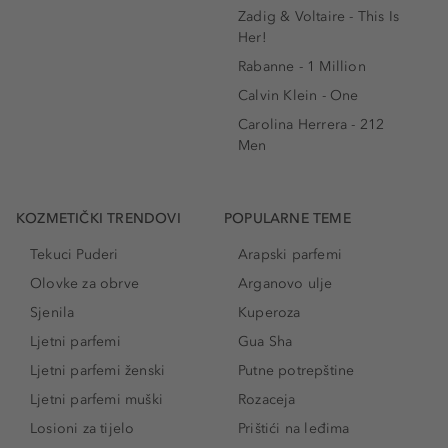
Zadig & Voltaire - This Is
Her!
Rabanne - 1 Million
Calvin Klein - One
Carolina Herrera - 212
Men
KOZMETIČKI TRENDOVI
POPULARNE TEME
Tekuci Puderi
Arapski parfemi
Olovke za obrve
Arganovo ulje
Sjenila
Kuperoza
Ljetni parfemi
Gua Sha
Ljetni parfemi ženski
Putne potrepštine
Ljetni parfemi muški
Rozaceja
Losioni za tijelo
Prištići na leđima