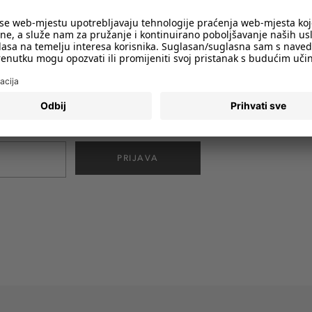
imali obavijesti o svim trendovima i
PRIJAVA