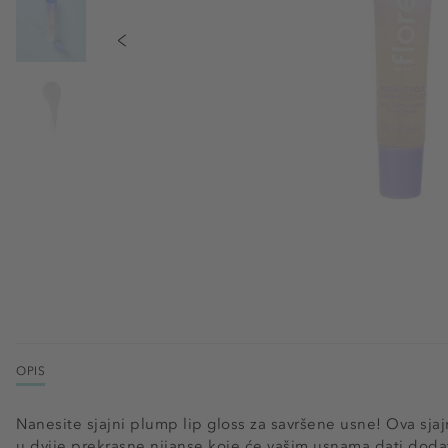
OPIS
Nanesite sjajni plump lip gloss za savršene usne! Ova sja
u dvije prekrasne nijanse koje će vašim usnama dati dodatni