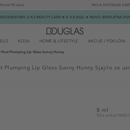
Povrat 90 dana
MOJA DIGITALNA KAR
★ DO DODATNIH -6 % S BEAUTY CARD ★ 8.-9.8.2026. ★ NOVO: BESPLATNA 
JELO
KOSA
HOME & LIFESTYLE
AKCIJE I POKLONI
t Pout Plumping Lip Gloss Sunny Hunny
ut Plumping Lip Gloss Sunny Hunny Sjajilo za us
8 ml
Šifra artikla FBM5