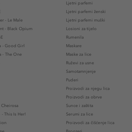
e
Ljetni parfemi
E
Ljetni parfemi ženski
er - Le Male
Ljetni parfemi muški
ent - Black Opium
Losioni za tijelo
GE
Rumenila
a - Good Girl
Maskare
 - The One
Maske za lice
e
Ruževi za usne
Samotamnjenje
Puderi
Proizvodi za njegu lica
Proizvodi za obrve
- Cheirosa
Sunce i zaštita
 - This Is Her!
Serumi za lice
lion
Proizvodi za čišćenje lica
One
Bronzeri