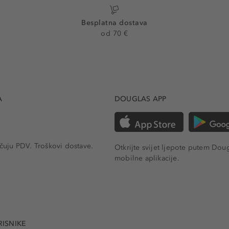
Besplatna dostava
od 70 €
A
DOUGLAS APP
učuju PDV.
Troškovi dostave.
Otkrijte svijet ljepote putem Dou
mobilne aplikacije.
RISNIKE