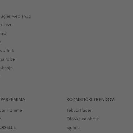
ouglas web shop
oljstvu
rema
a
avilnik
ija robe
pitanja
u
 PARFEMIMA
KOZMETIČKI TRENDOVI
 Pour Homme
Tekuci Puderi
e
Olovke za obrve
ISELLE
Sjenila