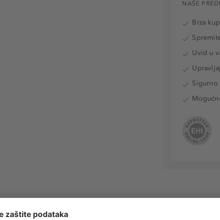
NAŠE PRED
Brza ku
Spremite
Uvid u v
Upravlja
Sigurno 
Mogućnos