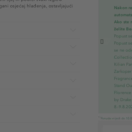
ani osjećaj hlađenja, ostavljajući
Nakon re
automats
Ako ste 
želite B
Popust s
Popust s
se ne od
Collecti
Kilian Pa
Zarkoperf
Fragranc
Stand Out
Florence 
by Drake
8.-9.8.20
*1
Ponuda vrijedi do 10.