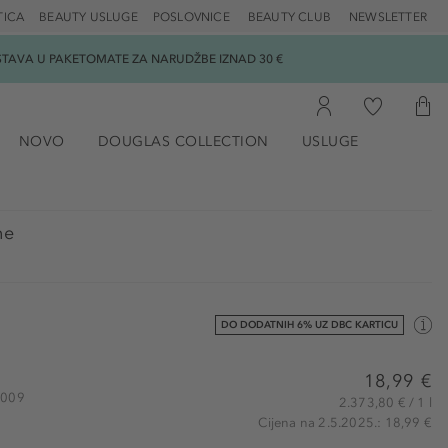
TICA
BEAUTY USLUGE
POSLOVNICE
BEAUTY CLUB
NEWSLETTER
DOSTAVA U PAKETOMATE ZA NARUDŽBE IZNAD 30 €
NOVO
DOUGLAS COLLECTION
USLUGE
ne
DO DODATNIH 6% UZ DBC KARTICU
18,99 €
1009
2.373,80 € / 1 l
Cijena na 2.5.2025.: 18,99 €