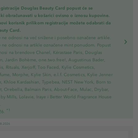
gistracije Douglas Beauty Card popust će se
ki obračunavati u košarici ovisno o iznosu kupovine.
novi korisnik prilikom registracije možete odabrati da
eauty Card.
e ne odnosi na već snižene i posebno označene artikle.
e ne odnosi na artikle označene mint ponudom. Popust
nosi na brendove Chanel, Kérastase Paris, Douglas
on, Jardin Bohème, one.two.free!, Augustinus Bader,
ris, Rituals, Xerjoff, Too Faced, Kylie Cosmetics,
ume, Morphe, Kylie Skin, e.l.f. Cosmetics, Kylie Jenner
e, Khloe Kardashian, Typebea, NEST New York, Born to
, Orebella, Balmain Paris, About-Face, Mulac, Drybar,
by Mills, Lolavie, Iraye i Better World Fragrance House
.
*1
26.
08.2026