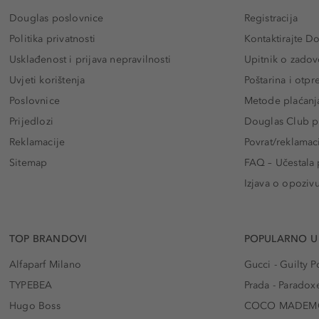
Douglas poslovnice
Registracija
Politika privatnosti
Kontaktirajte D
Usklađenost i prijava nepravilnosti
Upitnik o zadov
Uvjeti korištenja
Poštarina i otp
Poslovnice
Metode plaćanj
Prijedlozi
Douglas Club pr
Reklamacije
Povrat/reklamac
Sitemap
FAQ – Učestala 
Izjava o opoziv
TOP BRANDOVI
POPULARNO U
Alfaparf Milano
Gucci - Guilty
TYPEBEA
Prada - Paradox
Hugo Boss
COCO MADEMO