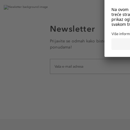
Newsletter
Prijavite se odmah kako biste e-mailom pr
ponudama!