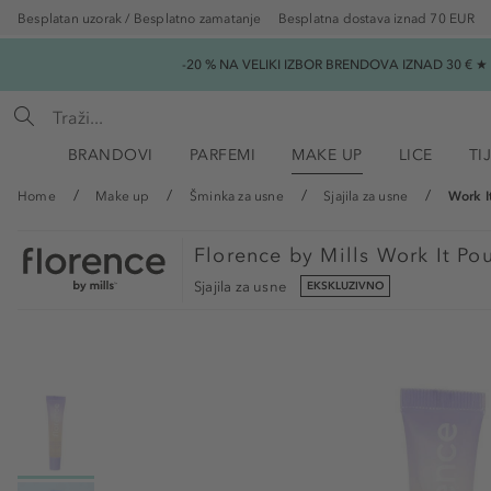
Besplatan uzorak / Besplatno zamatanje
Besplatna dostava iznad 70 EUR
-20 % NA VELIKI IZBOR BRENDOVA IZNAD 30 € 
BRANDOVI
PARFEMI
MAKE UP
LICE
TI
Home
Make up
Šminka za usne
Sjajila za usne
Work I
Florence by Mills
Work It Po
Sjajila za usne
EKSKLUZIVNO