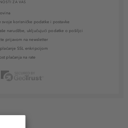
NOSTI ZA VAS
povina
 svoje korisničke podatke i postavke
aše narudžbe, uključujući podatke o pošiljci
jte prijavom na newsletter
plaćanje SSL enkripcijom
t plaćanja na rate