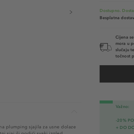
Dostupno. Dosta
Besplatna dosta
Cijena s
mora u p
slučaju 
točnost p
Važno:
-20% PO
jna plumping sjajila za usne dolaze
+ DO D
 sjaj ili podići svaki izgled