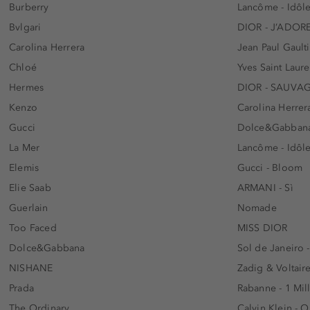
Burberry
Lancôme - Idôl
Bvlgari
DIOR - J’ADOR
Carolina Herrera
Jean Paul Gaulti
Chloé
Yves Saint Laur
Hermes
DIOR - SAUVA
Kenzo
Carolina Herrer
Gucci
Dolce&Gabbana
La Mer
Lancôme - Idôl
Elemis
Gucci - Bloom
Elie Saab
ARMANI - Sì
Guerlain
Nomade
Too Faced
MISS DIOR
Dolce&Gabbana
Sol de Janeiro 
NISHANE
Zadig & Voltaire
Prada
Rabanne - 1 Mil
The Ordinary
Calvin Klein - 