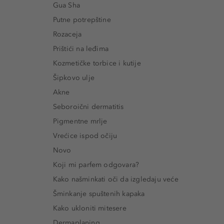
Gua Sha
Putne potrepštine
Rozaceja
Prištići na leđima
Kozmetičke torbice i kutije
Šipkovo ulje
Akne
Seboroični dermatitis
Pigmentne mrlje
Vrećice ispod očiju
Novo
Koji mi parfem odgovara?
Kako našminkati oči da izgledaju veće
Šminkanje spuštenih kapaka
Kako ukloniti mitesere
Dermaplaning