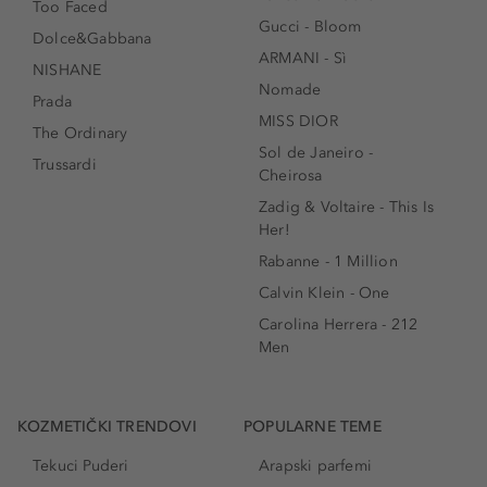
Too Faced
Gucci - Bloom
Dolce&Gabbana
ARMANI - Sì
NISHANE
Nomade
Prada
MISS DIOR
The Ordinary
Sol de Janeiro -
Trussardi
Cheirosa
Zadig & Voltaire - This Is
Her!
Rabanne - 1 Million
Calvin Klein - One
Carolina Herrera - 212
Men
KOZMETIČKI TRENDOVI
POPULARNE TEME
Tekuci Puderi
Arapski parfemi