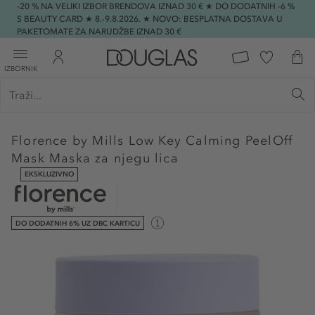
-20 % NA VELIKI IZBOR BRENDOVA IZNAD 30 € ★ DO DODATNIH -6 %
S BEAUTY CARD ★ 8.-9.8.2026. ★ NOVO: BESPLATNA DOSTAVA U
PAKETOMATE ZA NARUDŽBE IZNAD 30 €
IZBORNIK
Florence by Mills
Low Key Calming PeelOff
Mask Maska za njegu lica
EKSKLUZIVNO
DO DODATNIH 6% UZ DBC KARTICU