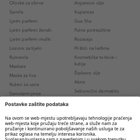
Olovke za obrve
Arganovo ulje
Sjenila
Kuperoza
Ljetni parfemi
Gua Sha
Ljetni parfemi ženski
Putne potrepštine
Ljetni parfemi muški
Rozaceja
Losioni za tijelo
Prištići na leđima
Rumenila
Kozmetičke torbice i
kutije
Maskare
Šipkovo ulje
Maske za lice
Akne
Ruževi za usne
Seboroični dermatitis
Samotamnjenje
Pigmentne mrlje
Puderi
Vrećice ispod očiju
Proizvodi za njegu lica
Novo
Proizvodi za obrve
Koji mi parfem
Sunce i zaštita
odgovara?
Serumi za lice