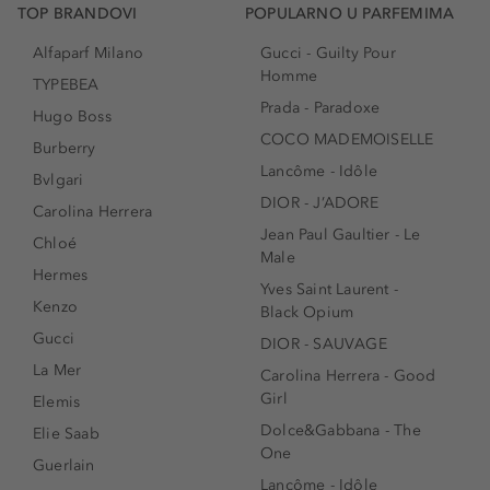
TOP BRANDOVI
POPULARNO U PARFEMIMA
Alfaparf Milano
Gucci - Guilty Pour
Homme
TYPEBEA
Prada - Paradoxe
Hugo Boss
COCO MADEMOISELLE
Burberry
Lancôme - Idôle
Bvlgari
DIOR - J’ADORE
Carolina Herrera
Jean Paul Gaultier - Le
Chloé
Male
Hermes
Yves Saint Laurent -
Kenzo
Black Opium
Gucci
DIOR - SAUVAGE
La Mer
Carolina Herrera - Good
Girl
Elemis
Dolce&Gabbana - The
Elie Saab
One
Guerlain
Lancôme - Idôle