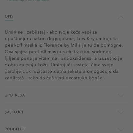
Ponuda vrijedi do 10.08.2026
OPIS
Umiri se i zablistaj - ako tvoja koža vapi za
opuštanjem nakon dugog dana, Low Key umirujuća
peel-off maska iz Florence by Mills je tu da pomogne.
Ova sjajna peel-off maska s ekstraktom vodenog
ljiljana puna je vitamina i antioksidansa, a izuzetno je
dobra za tvoju kožu. Umirujući sastojci čine svoje
čarolije dok ružičasto zlatna tekstura omogućuje da
zablistaš – tako da ćeš sjati dvostruko ljepše!
UPOTREBA
SASTOJCI
PODIJELITE