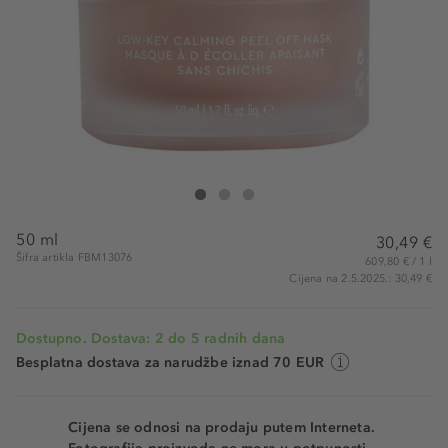
Florence by Mills Low Key Calming Peel-Off Mask
Low Key Calming Peel-Off Mask
Low Key Calming Peel-Off Mask
50 ml
30,49 €
Šifra artikla FBM13076
609,80 € / 1 l
Cijena na 2.5.2025.: 30,49 €
Dostupno. Dostava: 2 do 5 radnih dana
Besplatna dostava za narudžbe iznad 70 EUR
Cijena se odnosi na prodaju putem Interneta.