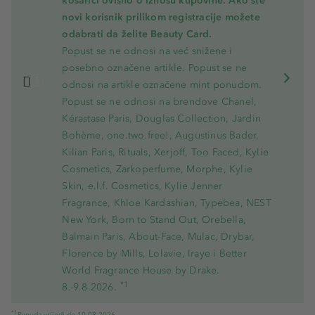
košarici ovisno o iznosu kupovine. Ako ste
novi korisnik prilikom registracije možete
odabrati da želite Beauty Card.
Popust se ne odnosi na već snižene i
posebno označene artikle. Popust se ne
odnosi na artikle označene mint ponudom.
Popust se ne odnosi na brendove Chanel,
Kérastase Paris, Douglas Collection, Jardin
Bohème, one.two.free!, Augustinus Bader,
Kilian Paris, Rituals, Xerjoff, Too Faced, Kylie
Cosmetics, Zarkoperfume, Morphe, Kylie
Skin, e.l.f. Cosmetics, Kylie Jenner
Fragrance, Khloe Kardashian, Typebea, NEST
New York, Born to Stand Out, Orebella,
Balmain Paris, About-Face, Mulac, Drybar,
Florence by Mills, Lolavie, Iraye i Better
World Fragrance House by Drake.
*1
8.-9.8.2026.
*1