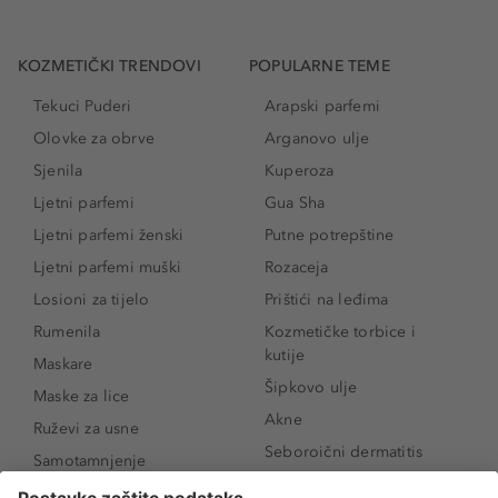
KOZMETIČKI TRENDOVI
POPULARNE TEME
Tekuci Puderi
Arapski parfemi
Olovke za obrve
Arganovo ulje
Sjenila
Kuperoza
Ljetni parfemi
Gua Sha
Ljetni parfemi ženski
Putne potrepštine
Ljetni parfemi muški
Rozaceja
Losioni za tijelo
Prištići na leđima
Rumenila
Kozmetičke torbice i
kutije
Maskare
Šipkovo ulje
Maske za lice
Akne
Ruževi za usne
Seboroični dermatitis
Samotamnjenje
Pigmentne mrlje
Puderi