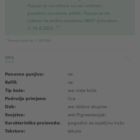
Popust se ne odnosi na već snižene i
posebno označene artikle. Popust se ne
odnosi na artikle označene MINT ponudom.
*1
3.-16.8.2026.
*1
Ponuda vrijedi do 17.08.2026
OPIS
Ponovno punjivo:
ne
Refill:
ne
Tip kože:
sve vrste kože
Područje primjene:
lice
Dob:
sve dobne skupine
Svojstva:
anti-Pigmentacijski
Karakteristike proizvoda:
pogodno za osjetljivu kožu
Tekstura:
tekuća