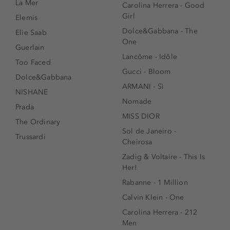
La Mer
Carolina Herrera - Good
Girl
Elemis
Dolce&Gabbana - The
Elie Saab
One
Guerlain
Lancôme - Idôle
Too Faced
Gucci - Bloom
Dolce&Gabbana
ARMANI - Sì
NISHANE
Nomade
Prada
MISS DIOR
The Ordinary
Sol de Janeiro -
Trussardi
Cheirosa
Zadig & Voltaire - This Is
Her!
Rabanne - 1 Million
Calvin Klein - One
Carolina Herrera - 212
Men