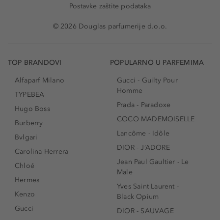
Postavke zaštite podataka
© 2026 Douglas parfumerije d.o.o.
TOP BRANDOVI
POPULARNO U PARFEMIMA
Alfaparf Milano
Gucci - Guilty Pour
Homme
TYPEBEA
Prada - Paradoxe
Hugo Boss
COCO MADEMOISELLE
Burberry
Lancôme - Idôle
Bvlgari
DIOR - J’ADORE
Carolina Herrera
Jean Paul Gaultier - Le
Chloé
Male
Hermes
Yves Saint Laurent -
Kenzo
Black Opium
Gucci
DIOR - SAUVAGE