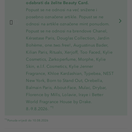
odabrati da želite Beauty Card.
Popust se ne odnosi na već snižene i
posebno označene artikle. Popust se ne
odnosi na artikle označene mint ponudom.
Popust se ne odnosi na brendove Chanel,
Kérastase Paris, Douglas Collection, Jardin
Bohème, one.two.free!, Augustinus Bader,
Kilian Paris, Rituals, Xerjoff, Too Faced, Kylie
Cosmetics, Zarkoperfume, Morphe, Kylie
Skin, e.l.f. Cosmetics, Kylie Jenner
Fragrance, Khloe Kardashian, Typebea, NEST
New York, Born to Stand Out, Orebella,
Balmain Paris, About-Face, Mulac, Drybar,
Florence by Mills, Lolavie, Iraye i Better
World Fragrance House by Drake.
*1
8.-9.8.2026.
*1
Ponuda vrijedi do 10.08.2026