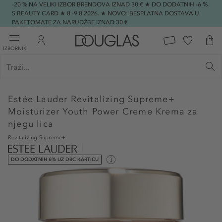
-20 % NA VELIKI IZBOR BRENDOVA IZNAD 30 € ★ DO DODATNIH -6 %
S BEAUTY CARD ★ 8.-9.8.2026. ★ NOVO: BESPLATNA DOSTAVA U
PAKETOMATE ZA NARUDŽBE IZNAD 30 €
IZBORNIK
Estée Lauder
Revitalizing Supreme+
Moisturizer Youth Power Creme Krema za
njegu lica
Revitalizing Supreme+
DO DODATNIH 6% UZ DBC KARTICU