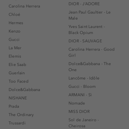
DIOR - J’ADORE
Carolina Herrera
Jean Paul Gaultier - Le
Chloé
Male
Hermes
Yves Saint Laurent -
Kenzo
Black Opium
Gucci
DIOR - SAUVAGE
La Mer
Carolina Herrera - Good
Girl
Elemis
Dolce&Gabbana - The
Elie Saab
One
Guerlain
Lancôme - Idôle
Too Faced
Gucci - Bloom
Dolce&Gabbana
ARMANI - Sì
NISHANE
Nomade
Prada
MISS DIOR
The Ordinary
Sol de Janeiro -
Trussardi
Cheirosa