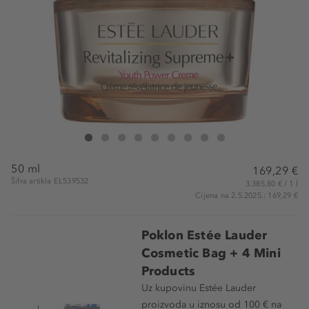
Estée Lauder Revitalizing Supreme+ Moisturizer Youth Power Creme
Revitalizing Supreme+ Moisturizer Youth Power Creme
Revitalizing Supreme+ Moisturizer Youth Power Creme
Revitalizing Supreme+ Moisturizer Youth Power Cre
Revitalizing Supreme+ Moisturizer Youth Powe
Revitalizing Supreme+ Moisturizer Youth 
Revitalizing Supreme+ Moisturizer Y
Revitalizing Supreme+ Moisturi
Revitalizing Supreme+ Moi
50 ml
169,29 €
Šifra artikla EL539532
3.385,80 € / 1 l
Cijena na 2.5.2025.: 169,29 €
Poklon Estée Lauder
Cosmetic Bag + 4 Mini
Products
Uz kupovinu Estée Lauder
proizvoda u iznosu od 100 € na