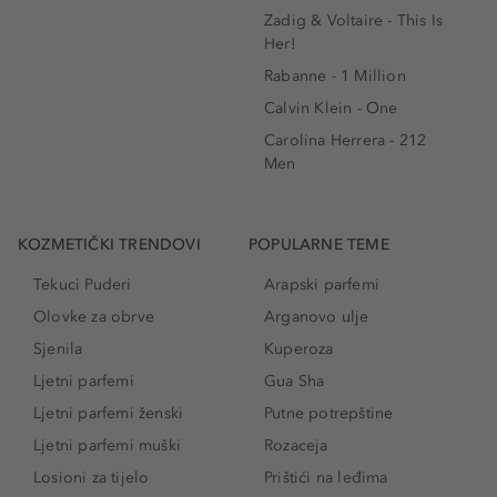
Zadig & Voltaire - This Is
Her!
Rabanne - 1 Million
Calvin Klein - One
Carolina Herrera - 212
Men
KOZMETIČKI TRENDOVI
POPULARNE TEME
Tekuci Puderi
Arapski parfemi
Olovke za obrve
Arganovo ulje
Sjenila
Kuperoza
Ljetni parfemi
Gua Sha
Ljetni parfemi ženski
Putne potrepštine
Ljetni parfemi muški
Rozaceja
Losioni za tijelo
Prištići na leđima