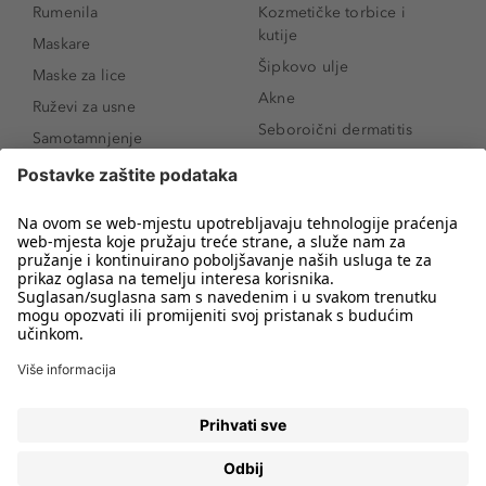
Rumenila
Kozmetičke torbice i
kutije
Maskare
Šipkovo ulje
Maske za lice
Akne
Ruževi za usne
Seboroični dermatitis
Samotamnjenje
Pigmentne mrlje
Puderi
Vrećice ispod očiju
Proizvodi za njegu lica
Novo
Proizvodi za obrve
Koji mi parfem
Sunce i zaštita
odgovara?
Serumi za lice
Kako našminkati oči da
Proizvodi za čišćenje lica
izgledaju veće
Bronzeri
Šminkanje spuštenih
kapaka
Anti-age serumi za lice
Kako ukloniti mitesere
Dermaplaning
Hijaluronska krema