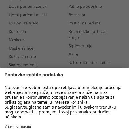
Ljetni parfemi ženski
Putne potrepštine
Ljetni parfemi muški
Rozaceja
Losioni za tijelo
Prištići na leđima
Rumenila
Kozmetičke torbice i
kutije
Maskare
Šipkovo ulje
Maske za lice
Akne
Ruževi za usne
Seboroični dermatitis
Samotamnjenje
Pigmentne mrlje
Puderi
Vrećice ispod očiju
Proizvodi za njegu lica
Novo
Proizvodi za obrve
Koji mi parfem
Sunce i zaštita
odgovara?
Serumi za lice
Kako našminkati oči da
Proizvodi za čišćenje lica
izgledaju veće
Bronzeri
Šminkanje spuštenih