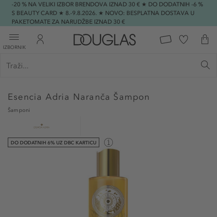
-20 % NA VELIKI IZBOR BRENDOVA IZNAD 30 € ★ DO DODATNIH -6 %
S BEAUTY CARD ★ 8.-9.8.2026. ★ NOVO: BESPLATNA DOSTAVA U
PAKETOMATE ZA NARUDŽBE IZNAD 30 €
IZBORNIK
Esencia Adria
Naranča Šampon
Šamponi
DO DODATNIH 6% UZ DBC KARTICU