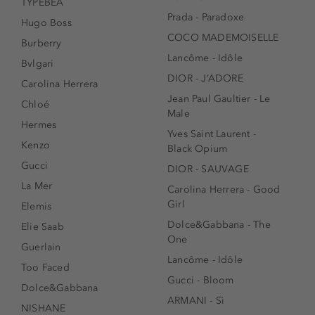
TYPEBEA
Prada - Paradoxe
Hugo Boss
COCO MADEMOISELLE
Burberry
Lancôme - Idôle
Bvlgari
DIOR - J’ADORE
Carolina Herrera
Jean Paul Gaultier - Le
Chloé
Male
Hermes
Yves Saint Laurent -
Kenzo
Black Opium
Gucci
DIOR - SAUVAGE
La Mer
Carolina Herrera - Good
Girl
Elemis
Dolce&Gabbana - The
Elie Saab
One
Guerlain
Lancôme - Idôle
Too Faced
Gucci - Bloom
Dolce&Gabbana
ARMANI - Sì
NISHANE