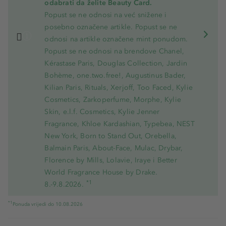
odabrati da želite Beauty Card.
Popust se ne odnosi na već snižene i
posebno označene artikle. Popust se ne
odnosi na artikle označene mint ponudom.
Popust se ne odnosi na brendove Chanel,
Kérastase Paris, Douglas Collection, Jardin
Bohème, one.two.free!, Augustinus Bader,
Kilian Paris, Rituals, Xerjoff, Too Faced, Kylie
Cosmetics, Zarkoperfume, Morphe, Kylie
Skin, e.l.f. Cosmetics, Kylie Jenner
Fragrance, Khloe Kardashian, Typebea, NEST
New York, Born to Stand Out, Orebella,
Balmain Paris, About-Face, Mulac, Drybar,
Florence by Mills, Lolavie, Iraye i Better
World Fragrance House by Drake.
*1
8.-9.8.2026.
*1
Ponuda vrijedi do 10.08.2026