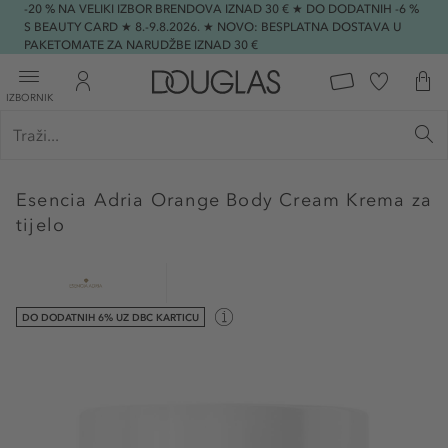
-20 % NA VELIKI IZBOR BRENDOVA IZNAD 30 € ★ DO DODATNIH -6 %
S BEAUTY CARD ★ 8.-9.8.2026. ★ NOVO: BESPLATNA DOSTAVA U
PAKETOMATE ZA NARUDŽBE IZNAD 30 €
IZBORNIK
Esencia Adria
Orange Body Cream Krema za
tijelo
DO DODATNIH 6% UZ DBC KARTICU