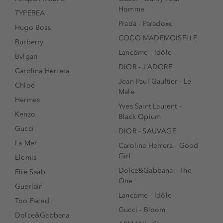
Homme
TYPEBEA
Prada - Paradoxe
Hugo Boss
COCO MADEMOISELLE
Burberry
Lancôme - Idôle
Bvlgari
DIOR - J’ADORE
Carolina Herrera
Jean Paul Gaultier - Le
Chloé
Male
Hermes
Yves Saint Laurent -
Kenzo
Black Opium
Gucci
DIOR - SAUVAGE
La Mer
Carolina Herrera - Good
Girl
Elemis
Dolce&Gabbana - The
Elie Saab
One
Guerlain
Lancôme - Idôle
Too Faced
Gucci - Bloom
Dolce&Gabbana