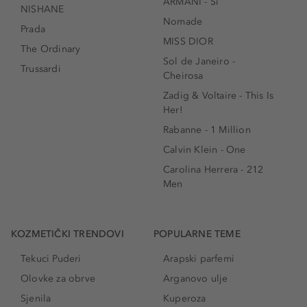
ARMANI - Sì
NISHANE
Nomade
Prada
MISS DIOR
The Ordinary
Sol de Janeiro -
Trussardi
Cheirosa
Zadig & Voltaire - This Is
Her!
Rabanne - 1 Million
Calvin Klein - One
Carolina Herrera - 212
Men
KOZMETIČKI TRENDOVI
POPULARNE TEME
Tekuci Puderi
Arapski parfemi
Olovke za obrve
Arganovo ulje
Sjenila
Kuperoza