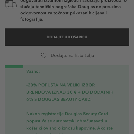
odgovarati stvarnom izgledu i sadržaju proizvoda. U
slučaju tehničkih pogrešaka Douglas ne preuzima
odgovornost za točnost prikazanih cijena i
fotografija.
DODAJTE U KOŠARICU
Dodajte na listu želja
Važno:
-20% POPUSTA NA VELIKI IZBOR
BRENDOVA IZNAD 30 € + DO DODATNIH
6% S DOUGLAS BEAUTY CARD.
Nakon registracije Douglas Beauty Card
popust će se automatski obračunavati u
košarici ovisno o iznosu kupovine. Ako ste