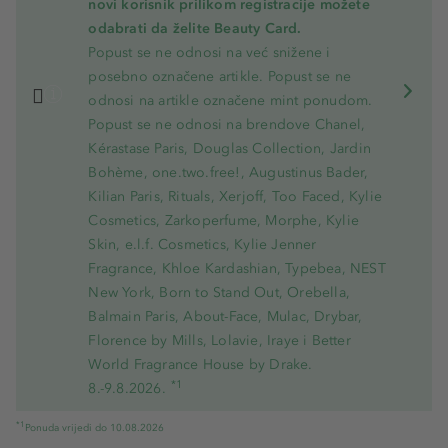
novi korisnik prilikom registracije možete
odabrati da želite Beauty Card.
Popust se ne odnosi na već snižene i
posebno označene artikle. Popust se ne
odnosi na artikle označene mint ponudom.
Popust se ne odnosi na brendove Chanel,
Kérastase Paris, Douglas Collection, Jardin
Bohème, one.two.free!, Augustinus Bader,
Kilian Paris, Rituals, Xerjoff, Too Faced, Kylie
Cosmetics, Zarkoperfume, Morphe, Kylie
Skin, e.l.f. Cosmetics, Kylie Jenner
Fragrance, Khloe Kardashian, Typebea, NEST
New York, Born to Stand Out, Orebella,
Balmain Paris, About-Face, Mulac, Drybar,
Florence by Mills, Lolavie, Iraye i Better
World Fragrance House by Drake.
*1
8.-9.8.2026.
*1
Ponuda vrijedi do 10.08.2026