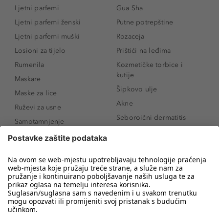
Ljetni parfemi
Gua Sha
Ljetni parfemi ženski
Putne potrepštine
Ljetni parfemi muški
Rozaceja
Losioni za tijelo
Prištići na leđima
Rumenila
Kozmetičke torbice i
kutije
Maskare
Šipkovo ulje
Maske za lice
Akne
Ruževi za usne
Seboroični dermatitis
Samotamnjenje
Pigmentne mrlje
Puderi
Vrećice ispod očiju
Proizvodi za njegu lica
Novo
Proizvodi za obrve
Koji mi parfem
Sunce i zaštita
odgovara?
Serumi za lice
Kako našminkati oči da
Proizvodi za čišćenje lica
izgledaju veće