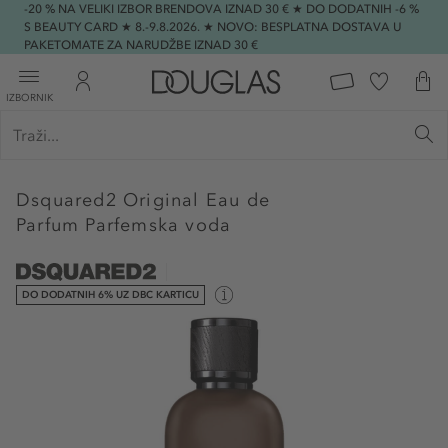
-20 % NA VELIKI IZBOR BRENDOVA IZNAD 30 € ★ DO DODATNIH -6 %
S BEAUTY CARD ★ 8.-9.8.2026. ★ NOVO: BESPLATNA DOSTAVA U
PAKETOMATE ZA NARUDŽBE IZNAD 30 €
IZBORNIK
Dsquared2
Original Eau de
Parfum Parfemska voda
DO DODATNIH 6% UZ DBC KARTICU