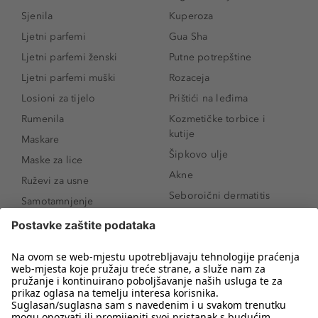
Sjenila
Kuperoza
Ljetni parfemi
Gua Sha
Ljetni parfemi ženski
Putne potrepštine
Ljetni parfemi muški
Rozaceja
Losioni za tijelo
Prištići na leđima
Rumenila
Kozmetičke torbice i
kutije
Maskare
Šipkovo ulje
Maske za lice
Akne
Ruževi za usne
Seboroični dermatitis
Samotamnjenje
Pigmentne mrlje
Puderi
Vrećice ispod očiju
Proizvodi za njegu lica
Novo
Proizvodi za obrve
Koji mi parfem
Sunce i zaštita
odgovara?
Serumi za lice
Kako našminkati oči da