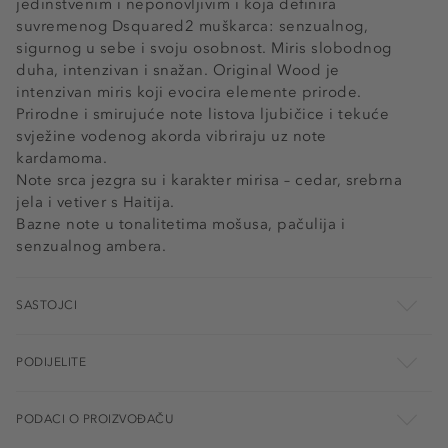
jedinstvenim i neponovljivim i koja definira
suvremenog Dsquared2 muškarca: senzualnog,
sigurnog u sebe i svoju osobnost. Miris slobodnog
duha, intenzivan i snažan. Original Wood je
intenzivan miris koji evocira elemente prirode.
Prirodne i smirujuće note listova ljubičice i tekuće
svježine vodenog akorda vibriraju uz note
kardamoma.
Note srca jezgra su i karakter mirisa – cedar, srebrna
jela i vetiver s Haitija.
Bazne note u tonalitetima mošusa, pačulija i
senzualnog ambera.
SASTOJCI
PODIJELITE
PODACI O PROIZVOĐAČU