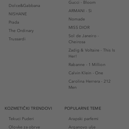
Gucci - Bloom
Dolce&Gabbana
ARMANI - Sì
NISHANE
Nomade
Prada
MISS DIOR
The Ordinary
Sol de Janeiro -
Trussardi
Cheirosa
Zadig & Voltaire - This Is
Her!
Rabanne - 1 Million
Calvin Klein - One
Carolina Herrera - 212
Men
KOZMETIČKI TRENDOVI
POPULARNE TEME
Tekuci Puderi
Arapski parfemi
Olovke za obrve
Arganovo ulje