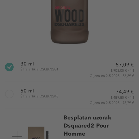
30 ml
57,09 €
Šifra artikla DSQ872831
1.903,00 € / 1 l
Cijena na 2.5.2025.: 56,29 €
50 ml
74,49 €
Šifra artikla DSQ872848
1.489,80 € / 1 l
Cijena na 2.5.2025.: 73,79 €
Besplatan uzorak
Dsquared2 Pour
Homme