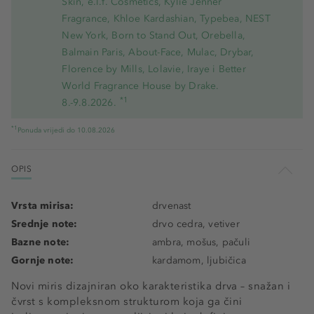
Skin, e.l.f. Cosmetics, Kylie Jenner
Fragrance, Khloe Kardashian, Typebea, NEST
New York, Born to Stand Out, Orebella,
Balmain Paris, About-Face, Mulac, Drybar,
Florence by Mills, Lolavie, Iraye i Better
World Fragrance House by Drake.
*1
8.-9.8.2026.
*1
Ponuda vrijedi do 10.08.2026
OPIS
Vrsta mirisa:
drvenast
Srednje note:
drvo cedra, vetiver
Bazne note:
ambra, mošus, pačuli
Gornje note:
kardamom, ljubičica
Novi miris dizajniran oko karakteristika drva – snažan i
čvrst s kompleksnom strukturom koja ga čini