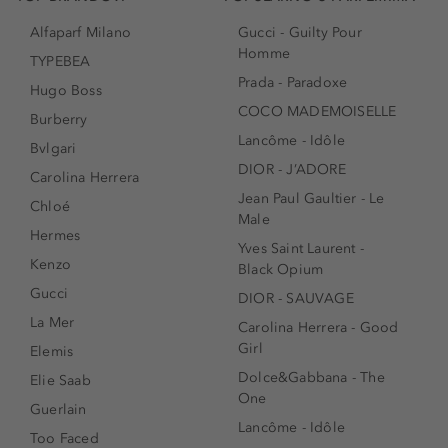
Alfaparf Milano
Gucci - Guilty Pour
Homme
TYPEBEA
Prada - Paradoxe
Hugo Boss
COCO MADEMOISELLE
Burberry
Lancôme - Idôle
Bvlgari
DIOR - J’ADORE
Carolina Herrera
Jean Paul Gaultier - Le
Chloé
Male
Hermes
Yves Saint Laurent -
Kenzo
Black Opium
Gucci
DIOR - SAUVAGE
La Mer
Carolina Herrera - Good
Girl
Elemis
Dolce&Gabbana - The
Elie Saab
One
Guerlain
Lancôme - Idôle
Too Faced