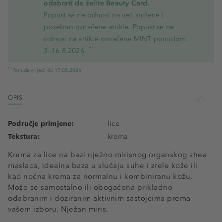
odabrati da želite Beauty Card.
Popust se ne odnosi na već snižene i
posebno označene artikle. Popust se ne
odnosi na artikle označene MINT ponudom.
*1
3.-16.8.2026.
*1
Ponuda vrijedi do 17.08.2026
OPIS
Područje primjene:
lice
Tekstura:
krema
Krema za lice na bazi nježno mirisnog organskog shea
maslaca, idealna baza u slučaju suhe i zrele kože ili
kao noćna krema za normalnu i kombiniranu kožu.
Može se samostalno ili obogaćena prikladno
odabranim i doziranim aktivnim sastojcima prema
vašem izboru. Nježan miris.