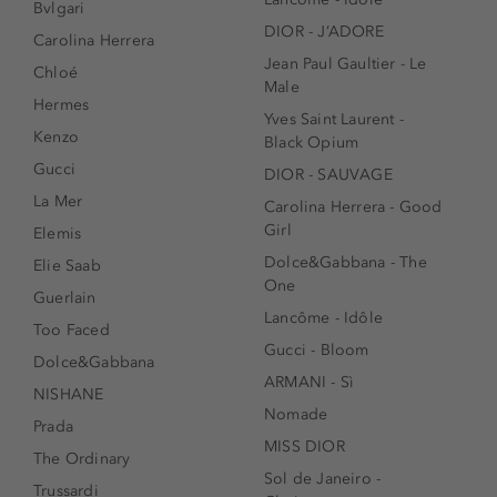
Bvlgari
DIOR - J’ADORE
Carolina Herrera
Jean Paul Gaultier - Le
Chloé
Male
Hermes
Yves Saint Laurent -
Kenzo
Black Opium
Gucci
DIOR - SAUVAGE
La Mer
Carolina Herrera - Good
Girl
Elemis
Dolce&Gabbana - The
Elie Saab
One
Guerlain
Lancôme - Idôle
Too Faced
Gucci - Bloom
Dolce&Gabbana
ARMANI - Sì
NISHANE
Nomade
Prada
MISS DIOR
The Ordinary
Sol de Janeiro -
Trussardi