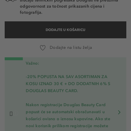
slučaju tehničkih pogrešaka Douglas ne preuzima
odgovornost za točnost prikazanih cijena i
fotografija.
DODAJTE U KOŠARICU
Dodajte na listu želja
Važno:
-20% POPUSTA NA SAV ASORTIMAN ZA
KOSU
IZNAD 30 € + DO DODATNIH 6% S
DOUGLAS BEAUTY CARD.
Nakon registracije Douglas Beauty Card
popust će se automatski obračunavati u
košarici ovisno o iznosu kupovine. Ako ste
novi korisnik prilikom registracije možete