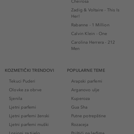
Cheirosa
Zadig & Voltaire - This Is
Her!
Rabanne - 1 Million
Calvin Klein - One
Carolina Herrera - 212
Men
KOZMETIČKI TRENDOVI
POPULARNE TEME
Tekuci Puderi
Arapski parfemi
Olovke za obrve
Arganovo ulje
Sjenila
Kuperoza
Ljetni parfemi
Gua Sha
Ljetni parfemi ženski
Putne potrepštine
Ljetni parfemi muški
Rozaceja
Losioni za tijelo
Prištići na leđima