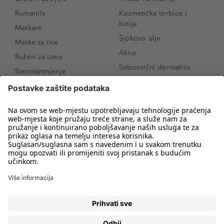
Rumenila
Kozmetičke torbice i
kutije
Maskare
Šipkovo ulje
Maske za lice
Akne
Ruževi za usne
Seboroični dermatitis
Samotamnjenje
Pigmentne mrlje
Puderi
Vrećice ispod očiju
Proizvodi za njegu lica
Novo
Proizvodi za obrve
Koji mi parfem
Sunce i zaštita
odgovara?
Serumi za lice
Kako našminkati oči da
Proizvodi za čišćenje lica
izgledaju veće
Bronzeri
Šminkanje spuštenih
kapaka
Anti-age serumi za lice
Kako ukloniti mitesere
Dermaplaning