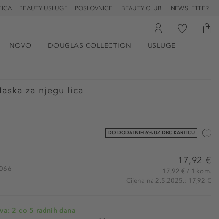
TICA
BEAUTY USLUGE
POSLOVNICE
BEAUTY CLUB
NEWSLETTER
NOVO
DOUGLAS COLLECTION
USLUGE
Maska za njegu lica
DO DODATNIH 6% UZ DBC KARTICU
17,92 €
8066
17,92 € / 1 kom.
Cijena na 2.5.2025.: 17,92 €
va: 2 do 5 radnih dana