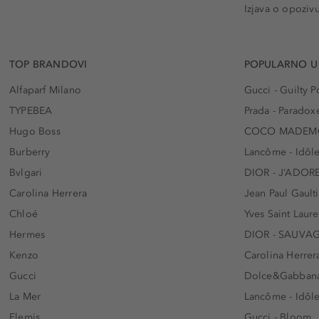
Izjava o opoziv
TOP BRANDOVI
POPULARNO U
Alfaparf Milano
Gucci - Guilty
TYPEBEA
Prada - Paradox
Hugo Boss
COCO MADEMO
Burberry
Lancôme - Idôl
Bvlgari
DIOR - J’ADOR
Carolina Herrera
Jean Paul Gaulti
Chloé
Yves Saint Laur
Hermes
DIOR - SAUVA
Kenzo
Carolina Herrer
Gucci
Dolce&Gabbana
La Mer
Lancôme - Idôl
Elemis
Gucci - Bloom