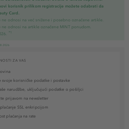
novi korisnik prilikom registracije možete odabrati da
eauty Card.
e ne odnosi na već snižene i posebno označene artikle.
e ne odnosi na artikle označene MINT ponudom.
*1
026.
08.2026
NOSTI ZA VAS
povina
 svoje korisničke podatke i postavke
aše narudžbe, uključujući podatke o pošiljci
jte prijavom na newsletter
plaćanje SSL enkripcijom
t plaćanja na rate