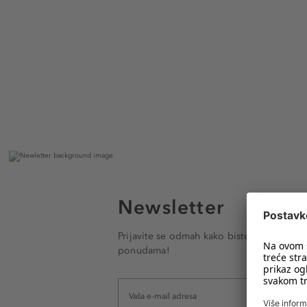
Newsletter
Prijavite se odmah kako biste e-mailom pr
ponudama!