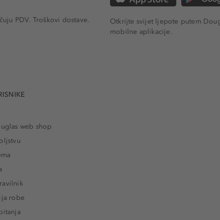
učuju PDV.
Troškovi dostave.
Otkrijte svijet ljepote putem Dou
mobilne aplikacije.
RISNIKE
ouglas web shop
oljstvu
rema
a
avilnik
ija robe
pitanja