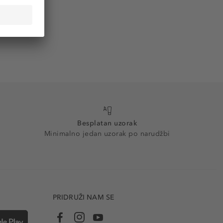
Besplatan uzorak
Minimalno jedan uzorak po narudžbi
PRIDRUŽI NAM SE