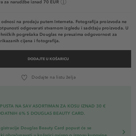
va za narudžbe iznad 70 EUR
e odnosi na prodaju putem Interneta. Fotografija proizvoda ne
otpunosti odgovarati stvarnom izgledu i sadržaju proizvoda. U
tehničkih pogrešaka Douglas ne preuzima odgovornost za
rikazanih cijena i fotografija.
DODAJTE U KOŠARICU
Dodajte na listu želja
OPUSTA NA SAV ASORTIMAN ZA KOSU
IZNAD 30 €
ODATNIH 6% S DOUGLAS BEAUTY CARD.
gistracije Douglas Beauty Card popust će se
ki obračunavati u košarici ovisno o iznosu kupovine.