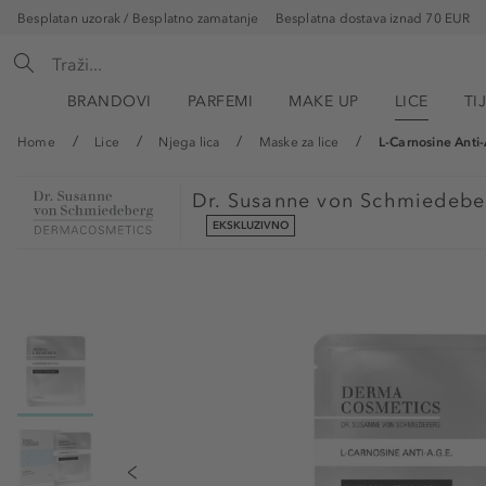
Besplatan uzorak / Besplatno zamatanje
Besplatna dostava iznad 70 EUR
BRANDOVI
PARFEMI
MAKE UP
LICE
TI
Home
Lice
Njega lica
Maske za lice
L-Carnosine Anti-
Dr. Susanne von Schmiedeb
EKSKLUZIVNO