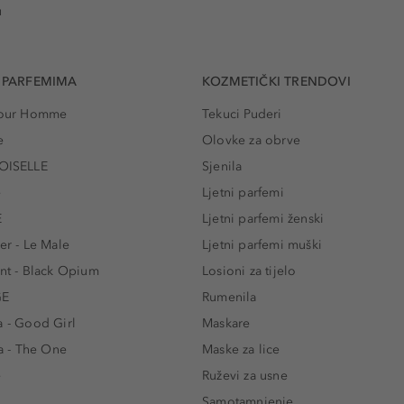
u
 PARFEMIMA
KOZMETIČKI TRENDOVI
 Pour Homme
Tekuci Puderi
e
Olovke za obrve
ISELLE
Sjenila
e
Ljetni parfemi
E
Ljetni parfemi ženski
er - Le Male
Ljetni parfemi muški
ent - Black Opium
Losioni za tijelo
GE
Rumenila
a - Good Girl
Maskare
 - The One
Maske za lice
e
Ruževi za usne
Samotamnjenje