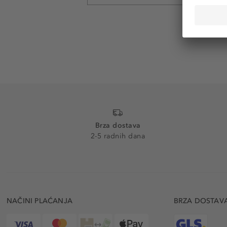
Brza dostava
2-5 radnih dana
NAČINI PLAĆANJA
BRZA DOSTAV