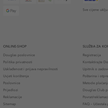
Sve cijene uklj
ONLINE-SHOP
SLUŽBA ZA KO
Douglas poslovnice
Registracija
Politika privatnosti
Kontaktirajte D
Usklađenost i prijava nepravilnosti
Upitnik o zadov
Uvjeti korištenja
Poštarina i otp
Poslovnice
Metode plaćanj
Prijedlozi
Douglas Club pr
Reklamacije
Povrat/reklamac
Sitemap
FAQ – Učestala 