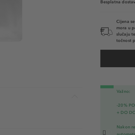
Besplatna dosta
Cijena s
mora u p
slučaju 
točnost p
Važno:
-20% P
+ DO D
Nakon re
automats