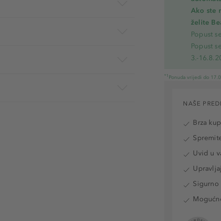
Ako ste 
želite B
Popust s
Popust s
3.-16.8.2
*1
Ponuda vrijedi do 17.
NAŠE PRED
Brza ku
Spremite
Uvid u v
Upravlja
Sigurno 
Mogućnos