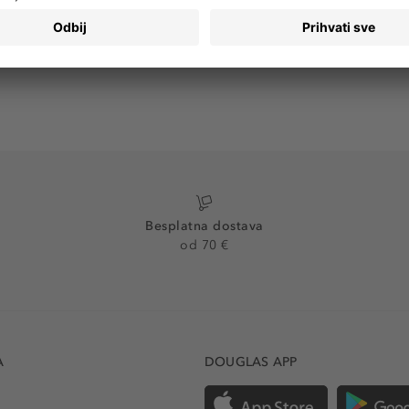
Besplatna dostava
od 70 €
A
DOUGLAS APP