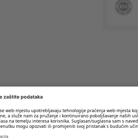
imali obavijesti o svim trendovima i
PRIJAVA