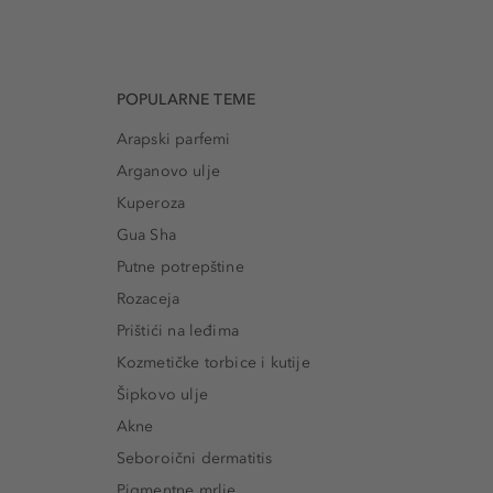
POPULARNE TEME
Arapski parfemi
Arganovo ulje
Kuperoza
Gua Sha
Putne potrepštine
Rozaceja
Prištići na leđima
Kozmetičke torbice i kutije
Šipkovo ulje
Akne
Seboroični dermatitis
Pigmentne mrlje