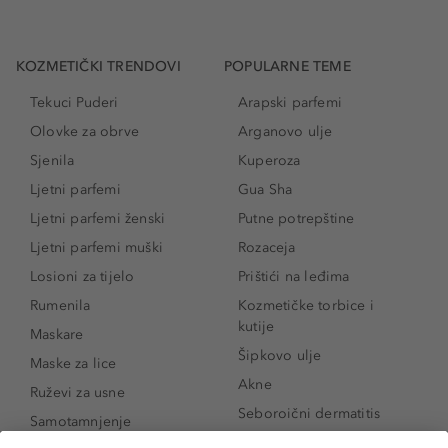
KOZMETIČKI TRENDOVI
POPULARNE TEME
Tekuci Puderi
Arapski parfemi
Olovke za obrve
Arganovo ulje
Sjenila
Kuperoza
Ljetni parfemi
Gua Sha
Ljetni parfemi ženski
Putne potrepštine
Ljetni parfemi muški
Rozaceja
Losioni za tijelo
Prištići na leđima
Rumenila
Kozmetičke torbice i
kutije
Maskare
Šipkovo ulje
Maske za lice
Akne
Ruževi za usne
Seboroični dermatitis
Samotamnjenje
Pigmentne mrlje