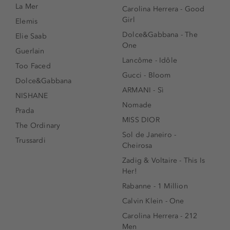
La Mer
Carolina Herrera - Good
Girl
Elemis
Dolce&Gabbana - The
Elie Saab
One
Guerlain
Lancôme - Idôle
Too Faced
Gucci - Bloom
Dolce&Gabbana
ARMANI - Sì
NISHANE
Nomade
Prada
MISS DIOR
The Ordinary
Sol de Janeiro -
Trussardi
Cheirosa
Zadig & Voltaire - This Is
Her!
Rabanne - 1 Million
Calvin Klein - One
Carolina Herrera - 212
Men