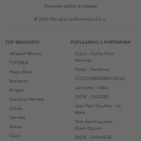
Postavke zaštite podataka
© 2026 Douglas parfumerije d.o.o.
TOP BRANDOVI
POPULARNO U PARFEMIMA
Alfaparf Milano
Gucci - Guilty Pour
Homme
TYPEBEA
Prada - Paradoxe
Hugo Boss
COCO MADEMOISELLE
Burberry
Lancôme - Idôle
Bvlgari
DIOR - J’ADORE
Carolina Herrera
Jean Paul Gaultier - Le
Chloé
Male
Hermes
Yves Saint Laurent -
Kenzo
Black Opium
Gucci
DIOR - SAUVAGE