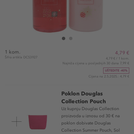
Douglas Collection Winter Express Hand Care Set
Winter Express Hand Care Set
1 kom.
4,79 €
Šifra artikla DC53927
4,79 € / 1 kom.
Najniža cijena u posljednjih 30 dana 7,99 €
UŠTEDITE -40%
Cijena na 2.5.2025.: 4,79 €
Poklon Douglas
Collection Pouch
Uz kupnju Douglas Collection
proizvoda u iznosu od 30 € na
poklon dobivate Douglas
Collection Summer Pouch, Sol