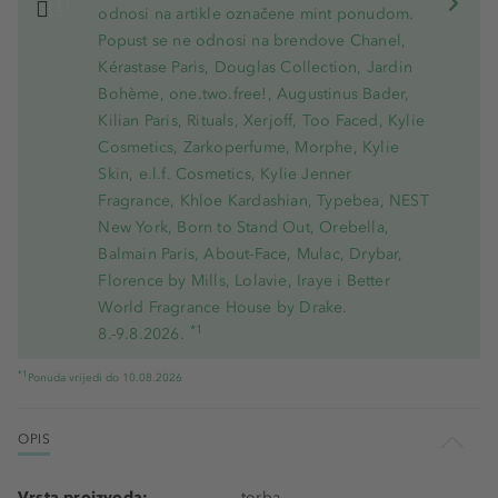
odnosi na artikle označene mint ponudom.
Popust se ne odnosi na brendove Chanel,
Kérastase Paris, Douglas Collection, Jardin
Bohème, one.two.free!, Augustinus Bader,
Kilian Paris, Rituals, Xerjoff, Too Faced, Kylie
Cosmetics, Zarkoperfume, Morphe, Kylie
Skin, e.l.f. Cosmetics, Kylie Jenner
Fragrance, Khloe Kardashian, Typebea, NEST
New York, Born to Stand Out, Orebella,
Balmain Paris, About-Face, Mulac, Drybar,
Florence by Mills, Lolavie, Iraye i Better
World Fragrance House by Drake.
*1
8.-9.8.2026.
*1
Ponuda vrijedi do 10.08.2026
OPIS
Vrsta proizvoda:
torba