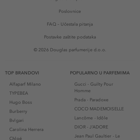
Poslovnice
FAQ – Učestala pitanja
Postavke zaštite podataka
© 2026 Douglas parfumerije d.o.o.
TOP BRANDOVI
POPULARNO U PARFEMIMA
Alfaparf Milano
Gucci - Guilty Pour
Homme
TYPEBEA
Prada - Paradoxe
Hugo Boss
COCO MADEMOISELLE
Burberry
Lancôme - Idôle
Bvlgari
DIOR - J’ADORE
Carolina Herrera
Jean Paul Gaultier - Le
Chloé