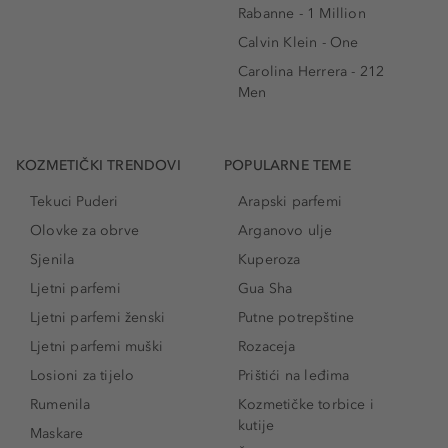
Rabanne - 1 Million
Calvin Klein - One
Carolina Herrera - 212
Men
KOZMETIČKI TRENDOVI
POPULARNE TEME
Tekuci Puderi
Arapski parfemi
Olovke za obrve
Arganovo ulje
Sjenila
Kuperoza
Ljetni parfemi
Gua Sha
Ljetni parfemi ženski
Putne potrepštine
Ljetni parfemi muški
Rozaceja
Losioni za tijelo
Prištići na leđima
Rumenila
Kozmetičke torbice i
kutije
Maskare