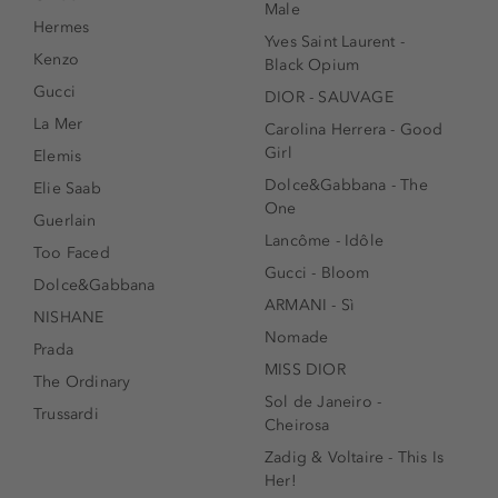
Male
Hermes
Yves Saint Laurent -
Kenzo
Black Opium
Gucci
DIOR - SAUVAGE
La Mer
Carolina Herrera - Good
Girl
Elemis
Dolce&Gabbana - The
Elie Saab
One
Guerlain
Lancôme - Idôle
Too Faced
Gucci - Bloom
Dolce&Gabbana
ARMANI - Sì
NISHANE
Nomade
Prada
MISS DIOR
The Ordinary
Sol de Janeiro -
Trussardi
Cheirosa
Zadig & Voltaire - This Is
Her!