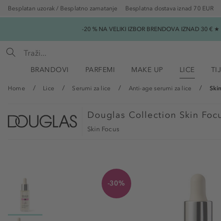
Besplatan uzorak / Besplatno zamatanje
Besplatna dostava iznad 70 EUR
-20 % NA VELIKI IZBOR BRENDOVA IZNAD 30 € 
BRANDOVI
PARFEMI
MAKE UP
LICE
TI
Home
Lice
Serumi za lice
Anti-age serumi za lice
Ski
Douglas Collection
Skin Foc
Skin Focus
-30%