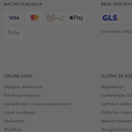
NAČINI PLAĆANJA
BRZA DOSTAV
Sve cijene uklj
ONLINE-SHOP
SLUŽBA ZA KO
Douglas poslovnice
Registracija
Politika privatnosti
Kontaktirajte D
Usklađenost i prijava nepravilnosti
Upitnik o zadov
Uvjeti korištenja
Poštarina i otp
Poslovnice
Metode plaćanj
Prijedlozi
Douglas Club pr