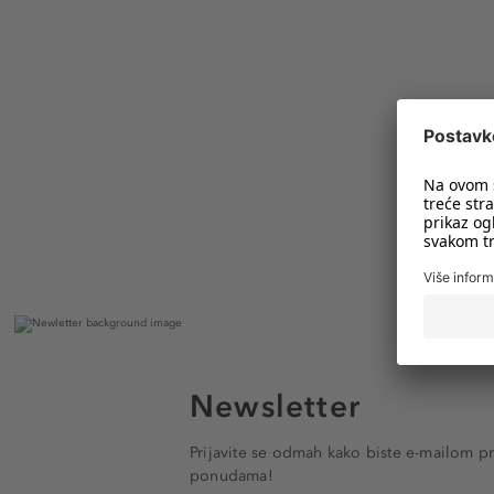
Newsletter
Prijavite se odmah kako biste e-mailom pr
ponudama!