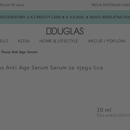
Povrat 90 dana
MOJA DIGITALNA KAR
★ DO DODATNIH -6 % S BEAUTY CARD ★ 8.-9.8.2026. ★ NOVO: BESPLATNA 
JELO
KOSA
HOME & LIFESTYLE
AKCIJE I POKLONI
n Focus Anti Age Serum
us Anti Age Serum Serum za njegu lica
30 ml
Šifra artikla DSF6