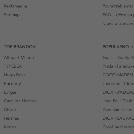
Reklamacije
Povrat/reklamac
Sitemap
FAQ – Učestala 
Izjava o opoziv
TOP BRANDOVI
POPULARNO U
Alfaparf Milano
Gucci - Guilty
TYPEBEA
Prada - Paradox
Hugo Boss
COCO MADEMO
Burberry
Lancôme - Idôl
Bvlgari
DIOR - J’ADOR
Carolina Herrera
Jean Paul Gaulti
Chloé
Yves Saint Laur
Hermes
DIOR - SAUVA
Kenzo
Carolina Herrer