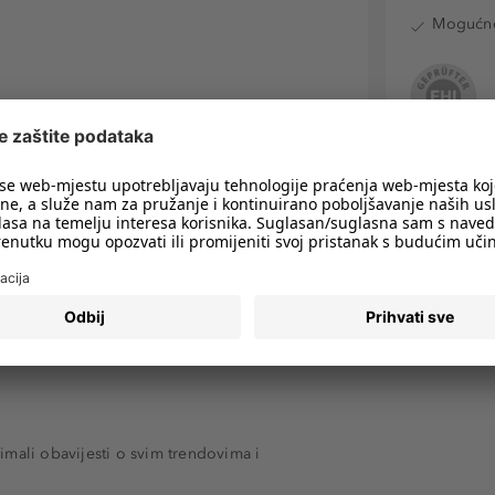
Mogućnos
imali obavijesti o svim trendovima i