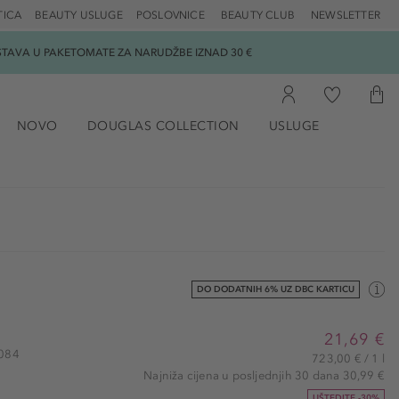
TICA
BEAUTY USLUGE
POSLOVNICE
BEAUTY CLUB
NEWSLETTER
DOSTAVA U PAKETOMATE ZA NARUDŽBE IZNAD 30 €
NOVO
DOUGLAS COLLECTION
USLUGE
DO DODATNIH 6% UZ DBC KARTICU
21,69 €
1084
723,00 € / 1 l
Najniža cijena u posljednjih 30 dana 30,99 €
UŠTEDITE -30%