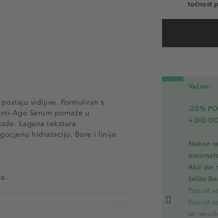
točnost p
Važno:
 postaju vidljive. Formuliran s
-20% PO
Anti-Age Serum pomaže u
+ DO D
kože. Lagana tekstura
gocjenu hidrataciju. Bore i linije
Nakon re
automats
Ako ste 
a.
želite B
Popust s
Popust s
se ne od