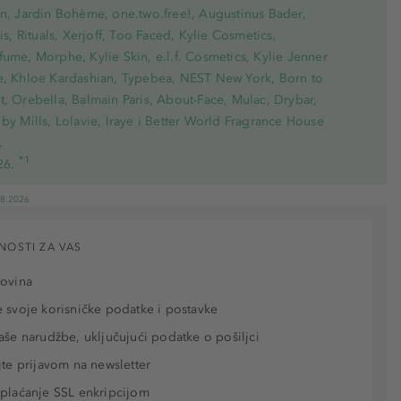
on, Jardin Bohème, one.two.free!, Augustinus Bader,
ris, Rituals, Xerjoff, Too Faced, Kylie Cosmetics,
ume, Morphe, Kylie Skin, e.l.f. Cosmetics, Kylie Jenner
e, Khloe Kardashian, Typebea, NEST New York, Born to
, Orebella, Balmain Paris, About-Face, Mulac, Drybar,
by Mills, Lolavie, Iraye i Better World Fragrance House
.
*1
26.
08.2026
NOSTI ZA VAS
povina
 svoje korisničke podatke i postavke
aše narudžbe, uključujući podatke o pošiljci
jte prijavom na newsletter
plaćanje SSL enkripcijom