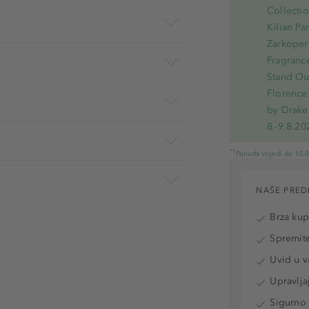
Collecti
Kilian Pa
Zarkoperf
Fragranc
Stand Out
Florence 
by Drake
8.-9.8.20
*1
Ponuda vrijedi do 10.
NAŠE PRED
Brza ku
Spremite
Uvid u v
Upravlja
Sigurno 