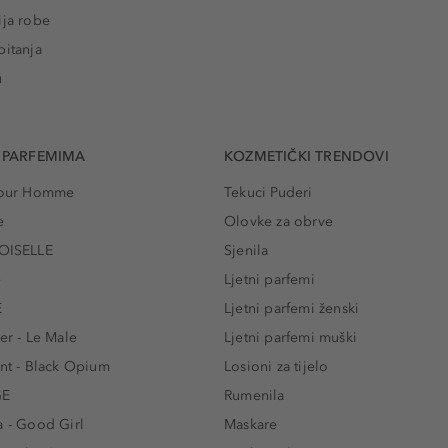
ija robe
pitanja
u
 PARFEMIMA
KOZMETIČKI TRENDOVI
 Pour Homme
Tekuci Puderi
e
Olovke za obrve
ISELLE
Sjenila
e
Ljetni parfemi
E
Ljetni parfemi ženski
er - Le Male
Ljetni parfemi muški
ent - Black Opium
Losioni za tijelo
GE
Rumenila
a - Good Girl
Maskare