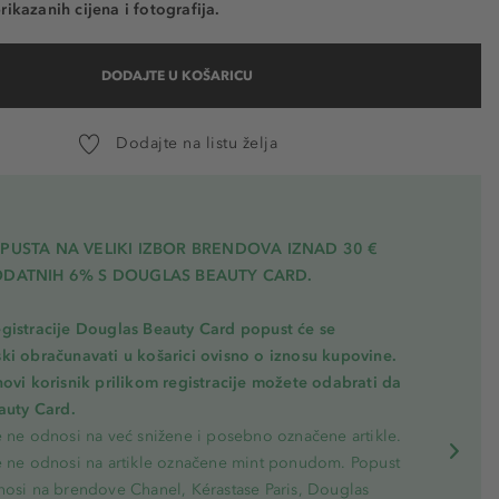
rikazanih cijena i fotografija.
DODAJTE U KOŠARICU
Dodajte na listu želja
PUSTA NA VELIKI IZBOR BRENDOVA IZNAD 30 €
ODATNIH 6% S DOUGLAS BEAUTY CARD.
gistracije Douglas Beauty Card popust će se
ki obračunavati u košarici ovisno o iznosu kupovine.
novi korisnik prilikom registracije možete odabrati da
eauty Card.
e ne odnosi na već snižene i posebno označene artikle.
e ne odnosi na artikle označene mint ponudom. Popust
nosi na brendove Chanel, Kérastase Paris, Douglas