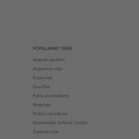
POPULARNE TEME
Arapski parfemi
Arganovo ulje
Kuperoza
Gua Sha
Putne potrepštine
Rozaceja
Prištići na leđima
Kozmetičke torbice i kutije
Šipkovo ulje