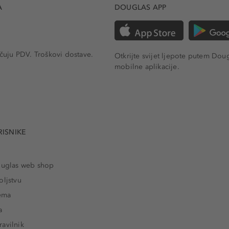
A
DOUGLAS APP
učuju PDV.
Troškovi dostave.
Otkrijte svijet ljepote putem Dou
mobilne aplikacije.
RISNIKE
ouglas web shop
oljstvu
rema
a
avilnik