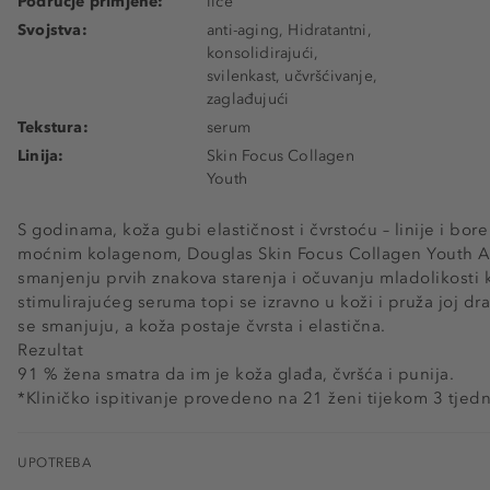
Područje primjene:
lice
Svojstva:
anti-aging, Hidratantni,
konsolidirajući,
svilenkast, učvršćivanje,
zaglađujući
Tekstura:
serum
Linija:
Skin Focus Collagen
Youth
S godinama, koža gubi elastičnost i čvrstoću – linije i bore
moćnim kolagenom, Douglas Skin Focus Collagen Youth 
smanjenju prvih znakova starenja i očuvanju mladolikosti 
stimulirajućeg seruma topi se izravno u koži i pruža joj dra
se smanjuju, a koža postaje čvrsta i elastična.
Rezultat
91 % žena smatra da im je koža glađa, čvršća i punija.
*Kliničko ispitivanje provedeno na 21 ženi tijekom 3 tjedn
UPOTREBA