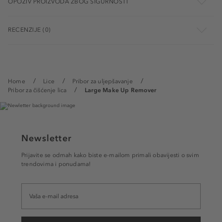
OPOZIV PROIZVODA ZBOG SIGURNOSTI
RECENZIJE (0)
Home
Lice
Pribor za uljepšavanje
Pribor za čišćenje lica
Large Make Up Remover
Newsletter
Prijavite se odmah kako biste e-mailom primali obavijesti o svim
trendovima i ponudama!