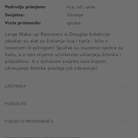
Područje primjene:
lice, oči, usne
Svojstva:
čišćenje
Vrsta proizvoda:
spužva
Large Make-up Removers iz Douglas kolekcije
idealan su alat za čišćenje lica i tijela – bilo s
losionom ili pilingom! Spužve su izuzetno nježne za
kožu, a u isto vrijeme učinkovito uklanjaju šminku i
prljavštinu. A s njihovom svijetlo roza bojom,
uklanjanje šminke postaje još zabavnije!
UPOTREBA
PODIJELITE
PODACI O PROIZVOĐAČU