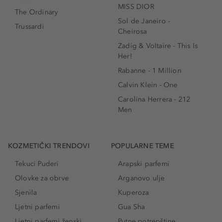
MISS DIOR
The Ordinary
Sol de Janeiro -
Trussardi
Cheirosa
Zadig & Voltaire - This Is
Her!
Rabanne - 1 Million
Calvin Klein - One
Carolina Herrera - 212
Men
KOZMETIČKI TRENDOVI
POPULARNE TEME
Tekuci Puderi
Arapski parfemi
Olovke za obrve
Arganovo ulje
Sjenila
Kuperoza
Ljetni parfemi
Gua Sha
Ljetni parfemi ženski
Putne potrepštine