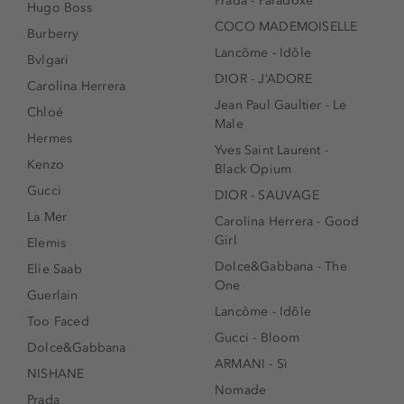
Prada - Paradoxe
Hugo Boss
COCO MADEMOISELLE
Burberry
Lancôme - Idôle
Bvlgari
DIOR - J’ADORE
Carolina Herrera
Jean Paul Gaultier - Le
Chloé
Male
Hermes
Yves Saint Laurent -
Kenzo
Black Opium
Gucci
DIOR - SAUVAGE
La Mer
Carolina Herrera - Good
Girl
Elemis
Dolce&Gabbana - The
Elie Saab
One
Guerlain
Lancôme - Idôle
Too Faced
Gucci - Bloom
Dolce&Gabbana
ARMANI - Sì
NISHANE
Nomade
Prada