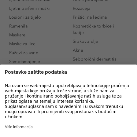
Ljetni parfemi muški
Rozaceja
Losioni za tijelo
Prištići na leđima
Rumenila
Kozmetičke torbice i
kutije
Maskare
Šipkovo ulje
Maske za lice
Akne
Ruževi za usne
Seboroični dermatitis
Samotamnjenje
Pigmentne mrlje
Puderi
Vrećice ispod očiju
Proizvodi za njegu lica
Novo
Proizvodi za obrve
Koji mi parfem
Sunce i zaštita
odgovara?
Serumi za lice
Kako našminkati oči da
Proizvodi za čišćenje lica
izgledaju veće
Bronzeri
Šminkanje spuštenih
kapaka
Anti-age serumi za lice