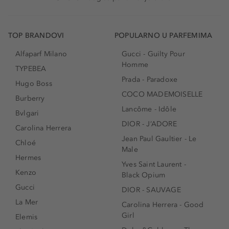
TOP BRANDOVI
POPULARNO U PARFEMIMA
Alfaparf Milano
Gucci - Guilty Pour
Homme
TYPEBEA
Prada - Paradoxe
Hugo Boss
COCO MADEMOISELLE
Burberry
Lancôme - Idôle
Bvlgari
DIOR - J’ADORE
Carolina Herrera
Jean Paul Gaultier - Le
Chloé
Male
Hermes
Yves Saint Laurent -
Kenzo
Black Opium
Gucci
DIOR - SAUVAGE
La Mer
Carolina Herrera - Good
Girl
Elemis