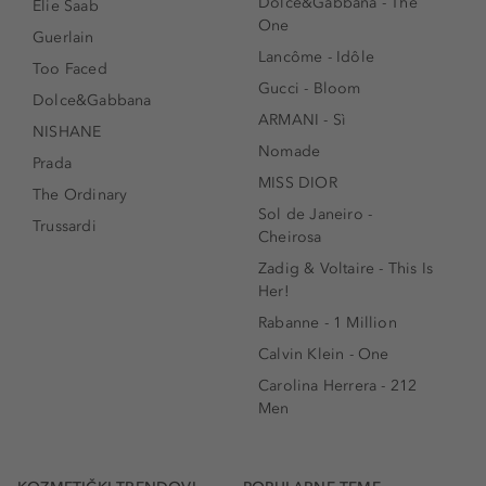
Dolce&Gabbana - The
Elie Saab
One
Guerlain
Lancôme - Idôle
Too Faced
Gucci - Bloom
Dolce&Gabbana
ARMANI - Sì
NISHANE
Nomade
Prada
MISS DIOR
The Ordinary
Sol de Janeiro -
Trussardi
Cheirosa
Zadig & Voltaire - This Is
Her!
Rabanne - 1 Million
Calvin Klein - One
Carolina Herrera - 212
Men