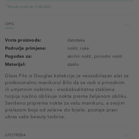
*1
Ponuda vrijedi do 17.08.2026
OPIS
Vrsta proizvoda:
datoteka
Područje primjene:
nokti, ruke
Pogodan za:
akrilni nokti, prirodni nokti
Materijal:
staklo
Glass File iz Douglas kolekcije je nezaobilazan alat za
profesionalnu manikuru! Bilo da se radi o prirodnim
ili umjetnim noktima – visokokvalitetna staklena
turpija nježno oblikuje nokte prema željenom obliku.
Savršeno priprema nokte za vašu manikuru, a svojim
prelazom boja od zelene do bijele, postaje pravi
ukras vaše beauty torbice.
UPOTREBA