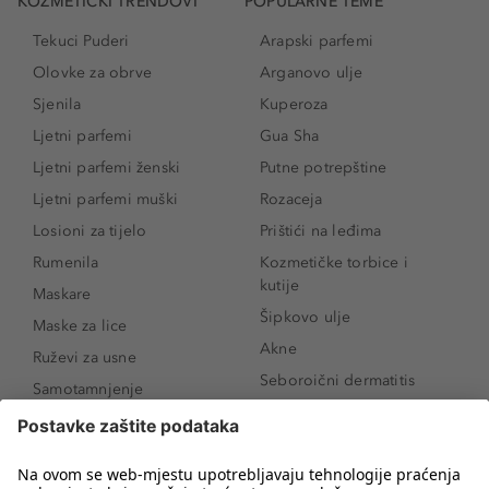
KOZMETIČKI TRENDOVI
POPULARNE TEME
Tekuci Puderi
Arapski parfemi
Olovke za obrve
Arganovo ulje
Sjenila
Kuperoza
Ljetni parfemi
Gua Sha
Ljetni parfemi ženski
Putne potrepštine
Ljetni parfemi muški
Rozaceja
Losioni za tijelo
Prištići na leđima
Rumenila
Kozmetičke torbice i
kutije
Maskare
Šipkovo ulje
Maske za lice
Akne
Ruževi za usne
Seboroični dermatitis
Samotamnjenje
Pigmentne mrlje
Puderi
Vrećice ispod očiju
Proizvodi za njegu lica
Novo
Proizvodi za obrve