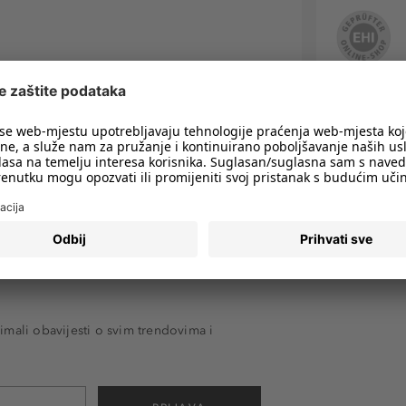
imali obavijesti o svim trendovima i