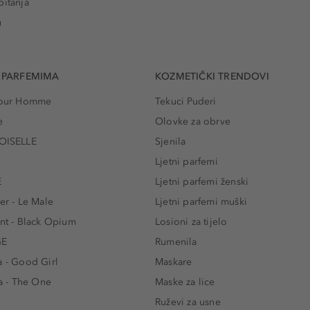
pitanja
u
 PARFEMIMA
KOZMETIČKI TRENDOVI
 Pour Homme
Tekuci Puderi
e
Olovke za obrve
ISELLE
Sjenila
e
Ljetni parfemi
E
Ljetni parfemi ženski
er - Le Male
Ljetni parfemi muški
ent - Black Opium
Losioni za tijelo
GE
Rumenila
a - Good Girl
Maskare
 - The One
Maske za lice
e
Ruževi za usne