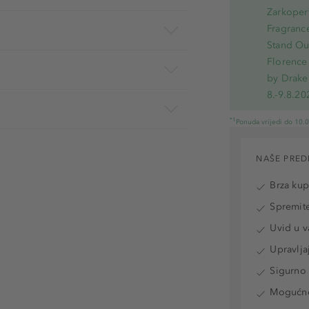
Zarkoperf
Fragranc
Stand Out
Florence 
by Drake
8.-9.8.20
*1
Ponuda vrijedi do 10.
NAŠE PRED
Brza ku
Spremite
Uvid u v
Upravlja
Sigurno 
Mogućnos