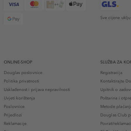
Sve cijene uklj
ONLINE-SHOP
SLUŽBA ZA KO
Douglas poslovnice
Registracija
Politika privatnosti
Kontaktirajte D
Usklađenost i prijava nepravilnosti
Upitnik o zadov
Uvjeti korištenja
Poštarina i otp
Poslovnice
Metode plaćanj
Prijedlozi
Douglas Club pr
Reklamacije
Povrat/reklamac