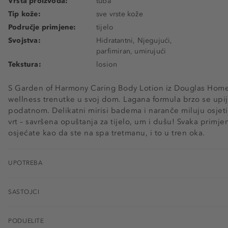
Vrsta proizvoda:
tuba
Tip kože:
sve vrste kože
Područje primjene:
tijelo
Svojstva:
Hidratantni, Njegujući,
parfimiran, umirujući
Tekstura:
losion
S Garden of Harmony Caring Body Lotion iz Douglas Home
wellness trenutke u svoj dom. Lagana formula brzo se upija
podatnom. Delikatni mirisi badema i naranče miluju osjetil
vrt – savršena opuštanja za tijelo, um i dušu! Svaka primje
osjećate kao da ste na spa tretmanu, i to u tren oka.
UPOTREBA
SASTOJCI
PODIJELITE