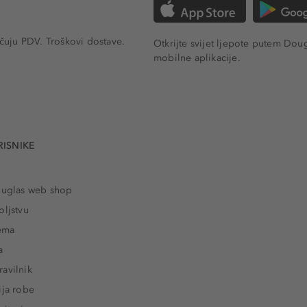
učuju PDV.
Troškovi dostave.
Otkrijte svijet ljepote putem Dou
mobilne aplikacije.
RISNIKE
ouglas web shop
oljstvu
rema
a
avilnik
ija robe