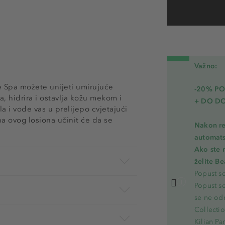
Važno:
 Spa možete unijeti umirujuće
-20% PO
, hidrira i ostavlja kožu mekom i
+ DO D
a i vode vas u prelijepo cvjetajući
na ovog losiona učinit će da se
Nakon re
automats
Ako ste 
želite B
Popust s
Popust s
se ne od
Collecti
Kilian Pa