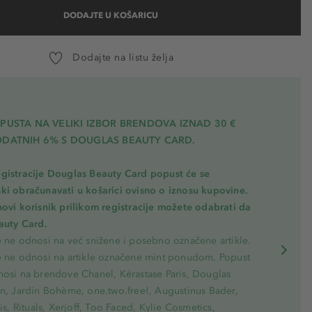
DODAJTE U KOŠARICU
Dodajte na listu želja
PUSTA NA VELIKI IZBOR BRENDOVA IZNAD 30 €
ODATNIH 6% S DOUGLAS BEAUTY CARD.
gistracije Douglas Beauty Card popust će se
ki obračunavati u košarici ovisno o iznosu kupovine.
novi korisnik prilikom registracije možete odabrati da
eauty Card.
e ne odnosi na već snižene i posebno označene artikle.
e ne odnosi na artikle označene mint ponudom. Popust
nosi na brendove Chanel, Kérastase Paris, Douglas
on, Jardin Bohème, one.two.free!, Augustinus Bader,
ris, Rituals, Xerjoff, Too Faced, Kylie Cosmetics,