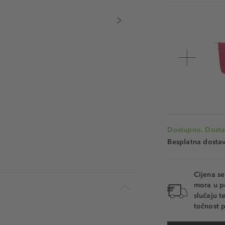
Dostupno. Dosta
Besplatna dosta
Cijena s
mora u p
slučaju 
točnost p