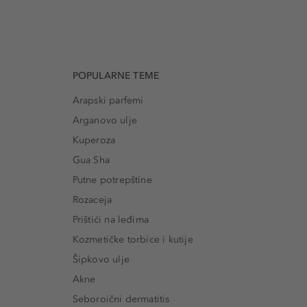
POPULARNE TEME
Arapski parfemi
Arganovo ulje
Kuperoza
Gua Sha
Putne potrepštine
Rozaceja
Prištići na leđima
Kozmetičke torbice i kutije
Šipkovo ulje
Akne
Seboroični dermatitis