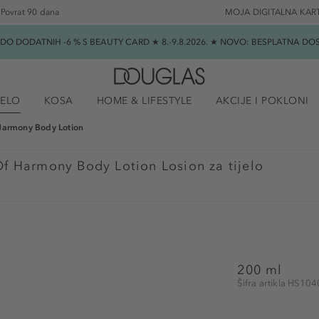
Povrat 90 dana
MOJA DIGITALNA KAR
★ DO DODATNIH -6 % S BEAUTY CARD ★ 8.-9.8.2026. ★ NOVO: BESPLATNA 
JELO
KOSA
HOME & LIFESTYLE
AKCIJE I POKLONI
Harmony Body Lotion
f Harmony Body Lotion Losion za tijelo
200 ml
Šifra artikla HS10