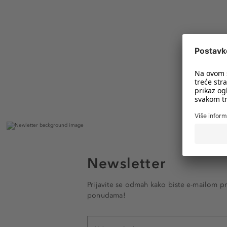
Newsletter
Prijavite se odmah kako biste e-mailom pr
ponudama!