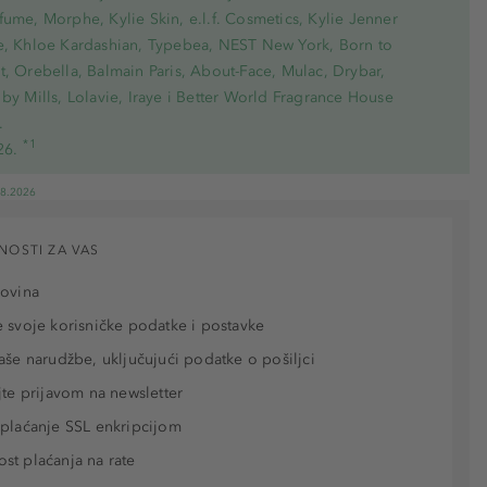
ume, Morphe, Kylie Skin, e.l.f. Cosmetics, Kylie Jenner
e, Khloe Kardashian, Typebea, NEST New York, Born to
, Orebella, Balmain Paris, About-Face, Mulac, Drybar,
by Mills, Lolavie, Iraye i Better World Fragrance House
.
*1
26.
08.2026
NOSTI ZA VAS
povina
 svoje korisničke podatke i postavke
aše narudžbe, uključujući podatke o pošiljci
jte prijavom na newsletter
plaćanje SSL enkripcijom
t plaćanja na rate