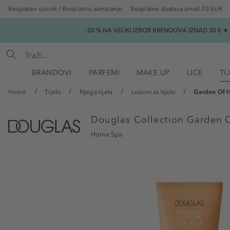
Besplatan uzorak / Besplatno zamatanje
Besplatna dostava iznad 70 EUR
-20 % NA VELIKI IZBOR BRENDOVA IZNAD 30 € 
BRANDOVI
PARFEMI
MAKE UP
LICE
TI
Home
Tijelo
Njega tijela
Losioni za tijelo
Garden Of 
Douglas Collection
Garden O
Home Spa