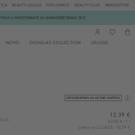
TICA
BEAUTY USLUGE
POSLOVNICE
BEAUTY CLUB
NEWSLETTER
DOSTAVA U PAKETOMATE ZA NARUDŽBE IZNAD 30 €
NOVO
DOUGLAS COLLECTION
USLUGE
DO DODATNIH 6% UZ DBC KARTICU
12,39 €
40225
62,00 € / 1 l
Cijena na 2.5.2025.: 12,39 €