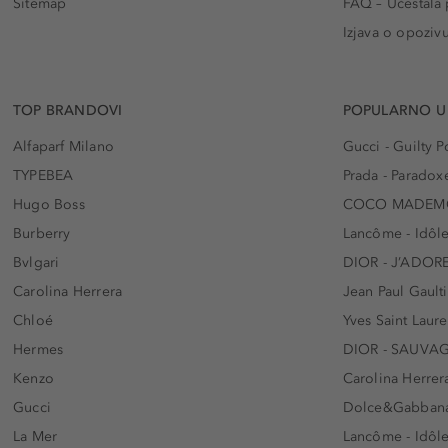
Sitemap
FAQ – Učestala 
Izjava o opoziv
TOP BRANDOVI
POPULARNO U
Alfaparf Milano
Gucci - Guilty
TYPEBEA
Prada - Paradox
Hugo Boss
COCO MADEMO
Burberry
Lancôme - Idôl
Bvlgari
DIOR - J’ADOR
Carolina Herrera
Jean Paul Gaulti
Chloé
Yves Saint Laur
Hermes
DIOR - SAUVA
Kenzo
Carolina Herrer
Gucci
Dolce&Gabbana
La Mer
Lancôme - Idôl