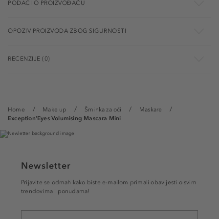
PODACI O PROIZVOĐAČU
OPOZIV PROIZVODA ZBOG SIGURNOSTI
RECENZIJE (0)
Home
Make up
Šminka za oči
Maskare
Exception'Eyes Volumising Mascara Mini
Newsletter
Prijavite se odmah kako biste e-mailom primali obavijesti o svim
trendovima i ponudama!