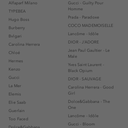
Alfaparf Milano
Gucci - Guilty Pour
Homme
TYPEBEA
Prada - Paradoxe
Hugo Boss
COCO MADEMOISELLE
Burberry
Lancôme - Idôle
Bvlgari
DIOR - J’ADORE
Carolina Herrera
Jean Paul Gaultier - Le
Chloé
Male
Hermes
Yves Saint Laurent -
Kenzo
Black Opium
Gucci
DIOR - SAUVAGE
La Mer
Carolina Herrera - Good
Girl
Elemis
Dolce&Gabbana - The
Elie Saab
One
Guerlain
Lancôme - Idôle
Too Faced
Gucci - Bloom
Dolce&Gabbana