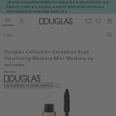
-20 % NA VELIKI IZBOR BRENDOVA IZNAD 30 € ★ DO DODATNIH -6 %
S BEAUTY CARD ★ 8.-9.8.2026. ★ NOVO: BESPLATNA DOSTAVA U
PAKETOMATE ZA NARUDŽBE IZNAD 30 €
IZBORNIK
Douglas Collection
Exception'Eyes
Volumising Mascara Mini Maskara za
volumen
Maskare
DO DODATNIH 6% UZ DBC KARTICU