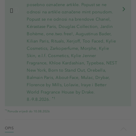
posebno označene artikle. Popust se ne
odnosi na artikle označene mint ponudom.
Popust se ne odnosi na brendove Chanel,
Kérastase Paris, Douglas Collection, Jardin
Bohème, one.two.free!, Augustinus Bader,
Kilian Paris, Rituals, Xerjoff, Too Faced, Kylie
Cosmetics, Zarkoperfume, Morphe, Kylie
Skin, e.l.f. Cosmetics, Kylie Jenner
Fragrance, Khloe Kardashian, Typebea, NEST
New York, Born to Stand Out, Orebella,
Balmain Paris, About-Face, Mulac, Drybar,
Florence by Mills, Lolavie, Iraye i Better
World Fragrance House by Drake.
*1
8.-9.8.2026.
*1
Ponuda vrijedi do 10.08.2026
OPIS