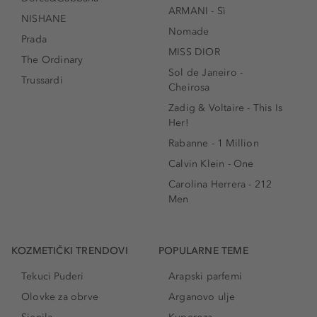
ARMANI - Sì
NISHANE
Nomade
Prada
MISS DIOR
The Ordinary
Sol de Janeiro -
Trussardi
Cheirosa
Zadig & Voltaire - This Is
Her!
Rabanne - 1 Million
Calvin Klein - One
Carolina Herrera - 212
Men
KOZMETIČKI TRENDOVI
POPULARNE TEME
Tekuci Puderi
Arapski parfemi
Olovke za obrve
Arganovo ulje