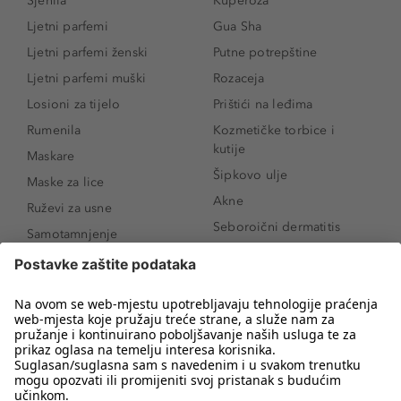
Sjenila
Kuperoza
Ljetni parfemi
Gua Sha
Ljetni parfemi ženski
Putne potrepštine
Ljetni parfemi muški
Rozaceja
Losioni za tijelo
Prištići na leđima
Rumenila
Kozmetičke torbice i
kutije
Maskare
Šipkovo ulje
Maske za lice
Akne
Ruževi za usne
Seboroični dermatitis
Samotamnjenje
Pigmentne mrlje
Puderi
Vrećice ispod očiju
Proizvodi za njegu lica
Novo
Proizvodi za obrve
Koji mi parfem
Sunce i zaštita
odgovara?
Serumi za lice
Kako našminkati oči da
Proizvodi za čišćenje lica
izgledaju veće