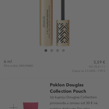
Douglas Collection Exception'Eyes Volumising Mascara
Exception'Eyes Volumising Mascara Mini
Exception'Eyes Volumising Mascara Mini
Exception'Eyes Volumising Mascara Mini
6 ml
5,59 €
Šifra artikla DMU98483
931,70 € / 1 l
Cijena na 2.5.2025.: 7,99 €
Poklon Douglas
Collection Pouch
Uz kupnju Douglas Collection
proizvoda u iznosu od 30 € na
poklon dobivate Douglas