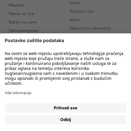
kutije
Maskare
Šipkovo ulje
Maske za lice
Akne
Ruževi za usne
Seboroični dermatitis
Samotamnjenje
Pigmentne mrlje
Puderi
Vrećice ispod očiju
Proizvodi za njegu lica
Novo
Proizvodi za obrve
Koji mi parfem
Sunce i zaštita
odgovara?
Serumi za lice
Kako našminkati oči da
Proizvodi za čišćenje lica
izgledaju veće
Bronzeri
Šminkanje spuštenih
kapaka
Anti-age serumi za lice
Kako ukloniti mitesere
Dermaplaning
Hijaluronska krema