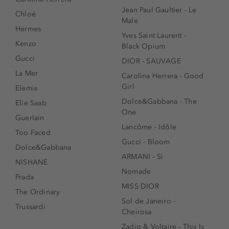
Jean Paul Gaultier - Le
Chloé
Male
Hermes
Yves Saint Laurent -
Kenzo
Black Opium
Gucci
DIOR - SAUVAGE
La Mer
Carolina Herrera - Good
Girl
Elemis
Dolce&Gabbana - The
Elie Saab
One
Guerlain
Lancôme - Idôle
Too Faced
Gucci - Bloom
Dolce&Gabbana
ARMANI - Sì
NISHANE
Nomade
Prada
MISS DIOR
The Ordinary
Sol de Janeiro -
Trussardi
Cheirosa
Zadig & Voltaire - This Is