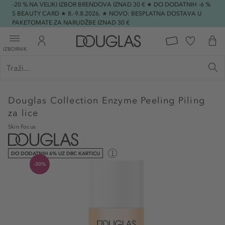
-20 % NA VELIKI IZBOR BRENDOVA IZNAD 30 € ★ DO DODATNIH -6 %
S BEAUTY CARD ★ 8.-9.8.2026. ★ NOVO: BESPLATNA DOSTAVA U
PAKETOMATE ZA NARUDŽBE IZNAD 30 €
IZBORNIK
Douglas Collection
Enzyme Peeling Piling
za lice
Skin Focus
DO DODATNIH 6% UZ DBC KARTICU
-30%