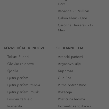
Her!
Rabanne - 1 Million
Calvin Klein - One
Carolina Herrera - 212
Men
KOZMETIČKI TRENDOVI
POPULARNE TEME
Tekuci Puderi
Arapski parfemi
Olovke za obrve
Arganovo ulje
Sjenila
Kuperoza
Ljetni parfemi
Gua Sha
Ljetni parfemi ženski
Putne potrepštine
Ljetni parfemi muški
Rozaceja
Losioni za tijelo
Prištići na leđima
Rumenila
Kozmetičke torbice i