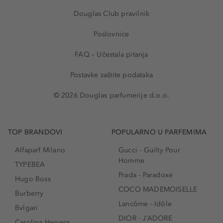
Douglas Club pravilnik
Poslovnice
FAQ – Učestala pitanja
Postavke zaštite podataka
© 2026 Douglas parfumerije d.o.o.
TOP BRANDOVI
POPULARNO U PARFEMIMA
Alfaparf Milano
Gucci - Guilty Pour
Homme
TYPEBEA
Prada - Paradoxe
Hugo Boss
COCO MADEMOISELLE
Burberry
Lancôme - Idôle
Bvlgari
DIOR - J’ADORE
Carolina Herrera