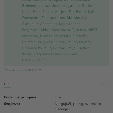
Bohème, one.two.free!, Augustinus Bader,
Kilian Paris, Rituals, Xerjoff, Too Faced, Kylie
Cosmetics, Zarkoperfume, Morphe, Kylie
Skin, e.l.f. Cosmetics, Kylie Jenner
Fragrance, Khloe Kardashian, Typebea, NEST
New York, Born to Stand Out, Orebella,
Balmain Paris, About-Face, Mulac, Drybar,
Florence by Mills, Lolavie, Iraye i Better
World Fragrance House by Drake.
*1
8.-9.8.2026.
*1
Ponuda vrijedi do 10.08.2026
OPIS
Područje primjene:
lice
Svojstva:
Njegujući, piling, svilenkast,
čišćenje