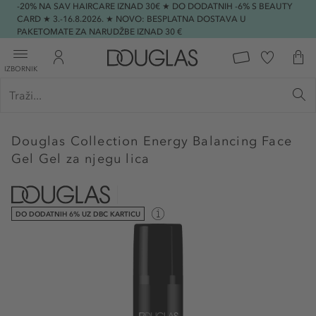
-20% NA SAV HAIRCARE IZNAD 30€ ★ DO DODATNIH -6% S BEAUTY
CARD ★ 3.-16.8.2026. ★ NOVO: BESPLATNA DOSTAVA U
PAKETOMATE ZA NARUDŽBE IZNAD 30 €
IZBORNIK
Douglas Collection
Energy Balancing Face
Gel Gel za njegu lica
DO DODATNIH 6% UZ DBC KARTICU