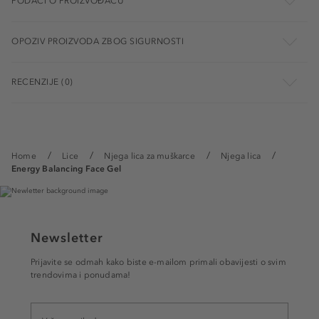
PODACI O PROIZVOĐAČU
OPOZIV PROIZVODA ZBOG SIGURNOSTI
RECENZIJE (0)
Home
Lice
Njega lica za muškarce
Njega lica
Energy Balancing Face Gel
Newsletter
Prijavite se odmah kako biste e-mailom primali obavijesti o svim
trendovima i ponudama!