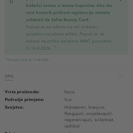
košarici ovisno o iznosu kupovine. Ako ste
novi korisnik prilikom registracije možete
odabrati da želite Beauty Card.
Popust se ne odnosi na već snižene i
posebno označene artikle. Popust se ne
odnosi na artikle označene MINT ponudom.
*1
3.-16.8.2026.
*1
Ponuda vrijedi do 17.08.2026
OPIS
Vrsta proizvoda:
boca
Područje primjene:
lice
Svojstva:
Hidratantni, hranjivo,
Njegujući, osvježavajući,
regenerirajući, svilenkast,
uzdižući