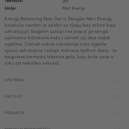
Tekstura:
gel
Linija:
Men Energy
Energy Balancing Face Gel iz Douglas Men Energy
kolekcije savršen je odabir za njegu bez težine koja
zahvaljujući bogatim sastojcima poput ginsenga
optimalno hidratizira kožu i odmah joj daje dašak
svježine. Odmah nakon nanošenja koža izgleda
sjajno nahranjena i ostaje matirana tijekom dana - to
osigurava kremasta tekstura gela, koju koža upije u
roku od nekoliko sekundi.
UPOTREBA
SASTOJCI
PODIJELITE