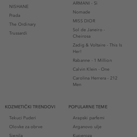
ARMANI - Sì
NISHANE
Nomade
Prada
MISS DIOR
The Ordinary
Sol de Janeiro -
Trussardi
Cheirosa
Zadig & Voltaire - This Is
Her!
Rabanne - 1 Million
Calvin Klein - One
Carolina Herrera - 212
Men
KOZMETIČKI TRENDOVI
POPULARNE TEME
Tekuci Puderi
Arapski parfemi
Olovke za obrve
Arganovo ulje
Sjenila
Kuperoza