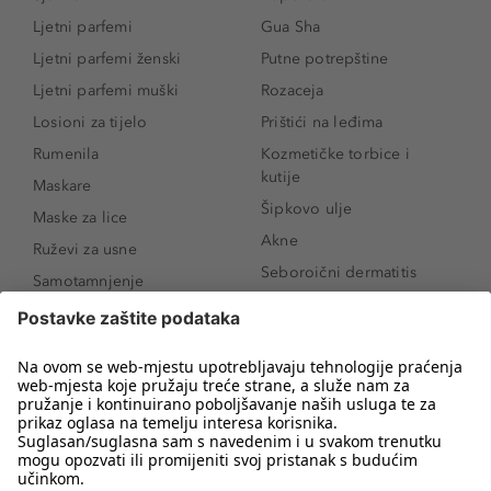
Ljetni parfemi
Gua Sha
Ljetni parfemi ženski
Putne potrepštine
Ljetni parfemi muški
Rozaceja
Losioni za tijelo
Prištići na leđima
Rumenila
Kozmetičke torbice i
kutije
Maskare
Šipkovo ulje
Maske za lice
Akne
Ruževi za usne
Seboroični dermatitis
Samotamnjenje
Pigmentne mrlje
Puderi
Vrećice ispod očiju
Proizvodi za njegu lica
Novo
Proizvodi za obrve
Koji mi parfem
Sunce i zaštita
odgovara?
Serumi za lice
Kako našminkati oči da
Proizvodi za čišćenje lica
izgledaju veće