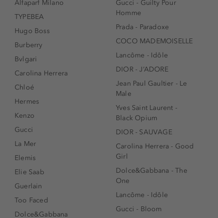
Alfaparf Milano
Gucci - Guilty Pour
Homme
TYPEBEA
Prada - Paradoxe
Hugo Boss
COCO MADEMOISELLE
Burberry
Lancôme - Idôle
Bvlgari
DIOR - J’ADORE
Carolina Herrera
Jean Paul Gaultier - Le
Chloé
Male
Hermes
Yves Saint Laurent -
Kenzo
Black Opium
Gucci
DIOR - SAUVAGE
La Mer
Carolina Herrera - Good
Girl
Elemis
Dolce&Gabbana - The
Elie Saab
One
Guerlain
Lancôme - Idôle
Too Faced
Gucci - Bloom
Dolce&Gabbana