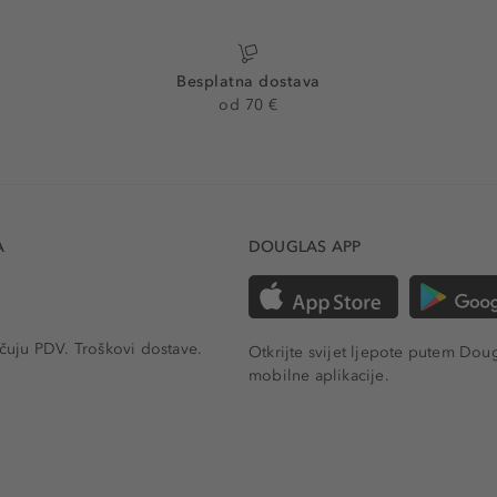
Besplatna dostava
od 70 €
A
DOUGLAS APP
učuju PDV.
Troškovi dostave.
Otkrijte svijet ljepote putem Dou
mobilne aplikacije.