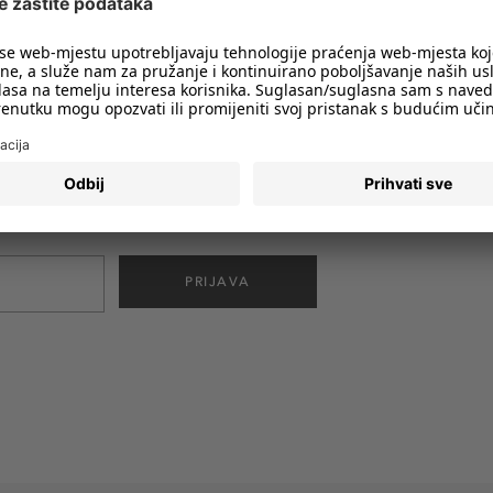
imali obavijesti o svim trendovima i
PRIJAVA