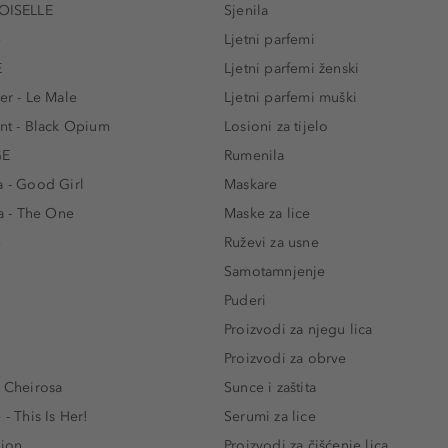
ISELLE
Sjenila
e
Ljetni parfemi
E
Ljetni parfemi ženski
er - Le Male
Ljetni parfemi muški
ent - Black Opium
Losioni za tijelo
GE
Rumenila
a - Good Girl
Maskare
 - The One
Maske za lice
e
Ruževi za usne
Samotamnjenje
Puderi
Proizvodi za njegu lica
Proizvodi za obrve
- Cheirosa
Sunce i zaštita
 - This Is Her!
Serumi za lice
lion
Proizvodi za čišćenje lica