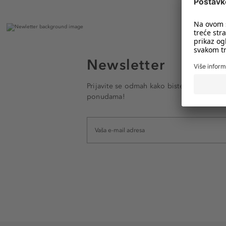
Newsletter
Prijavite se odmah kako biste e-mailom pr
ponudama!