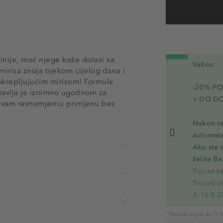
inije, moć njege kože dolazi sa
Važno:
irisa znoja tijekom cijelog dana i
 okrepljujućim mirisom! Formula
-20% P
avlja je iznimno ugodnom za
+ DO D
či vam ravnomjernu primjenu bez
Nakon re
automats
Ako ste 
želite B
Popust s
Popust s
3.-16.8.2
*1
Ponuda vrijedi do 17.