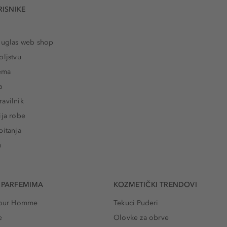
RISNIKE
ouglas web shop
oljstvu
rema
a
avilnik
ija robe
pitanja
u
 PARFEMIMA
KOZMETIČKI TRENDOVI
 Pour Homme
Tekuci Puderi
e
Olovke za obrve