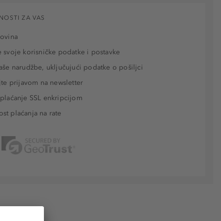
NOSTI ZA VAS
povina
 svoje korisničke podatke i postavke
aše narudžbe, uključujući podatke o pošiljci
jte prijavom na newsletter
plaćanje SSL enkripcijom
t plaćanja na rate