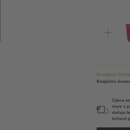
Dostupno. Dosta
Besplatna dosta
Cijena s
mora u p
slučaju 
točnost p