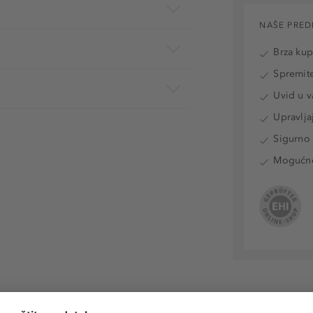
NAŠE PRED
Brza ku
Spremite
Uvid u v
Upravlja
Sigurno 
Mogućnos