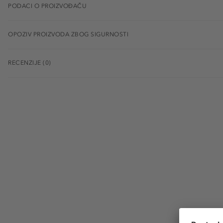
PODACI O PROIZVOĐAČU
OPOZIV PROIZVODA ZBOG SIGURNOSTI
RECENZIJE (0)