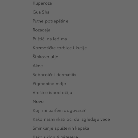
Kuperoza
Gua Sha
Putne potrepštine
Rozaceja
Prištići na leđima
Kozmetičke torbice i kutije
Šipkovo ulje
Akne
Seboroični dermatitis
Pigmentne mrlje
Vrećice ispod očiju
Novo
Koji mi parfem odgovara?
Kako našminkati oči da izgledaju veće
Šminkanje spuštenih kapaka
Kako ukloniti mitesere