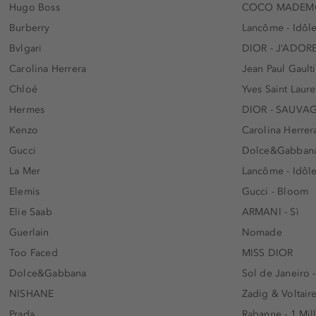
Hugo Boss
COCO MADEMO
Burberry
Lancôme - Idôl
Bvlgari
DIOR - J’ADOR
Carolina Herrera
Jean Paul Gaulti
Chloé
Yves Saint Laur
Hermes
DIOR - SAUVA
Kenzo
Carolina Herrer
Gucci
Dolce&Gabbana
La Mer
Lancôme - Idôl
Elemis
Gucci - Bloom
Elie Saab
ARMANI - Sì
Guerlain
Nomade
Too Faced
MISS DIOR
Dolce&Gabbana
Sol de Janeiro 
NISHANE
Zadig & Voltaire
Prada
Rabanne - 1 Mil