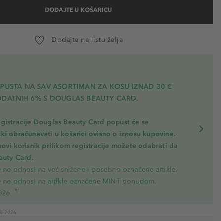
DODAJTE U KOŠARICU
Dodajte na listu želja
OPUSTA NA SAV ASORTIMAN ZA KOSU
IZNAD 30 €
ODATNIH 6% S DOUGLAS BEAUTY CARD.
gistracije Douglas Beauty Card popust će se
ki obračunavati u košarici ovisno o iznosu kupovine.
novi korisnik prilikom registracije možete odabrati da
eauty Card.
e ne odnosi na već snižene i posebno označene artikle.
e ne odnosi na artikle označene MINT ponudom.
*1
026.
08.2026