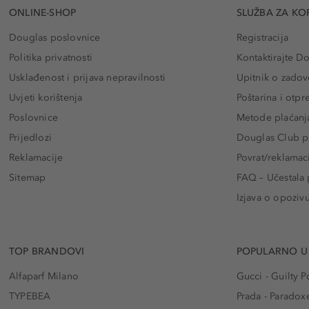
ONLINE-SHOP
SLUŽBA ZA KO
Douglas poslovnice
Registracija
Politika privatnosti
Kontaktirajte D
Usklađenost i prijava nepravilnosti
Upitnik o zadov
Uvjeti korištenja
Poštarina i otp
Poslovnice
Metode plaćanj
Prijedlozi
Douglas Club pr
Reklamacije
Povrat/reklamac
Sitemap
FAQ – Učestala 
Izjava o opoziv
TOP BRANDOVI
POPULARNO U
Alfaparf Milano
Gucci - Guilty
TYPEBEA
Prada - Paradox