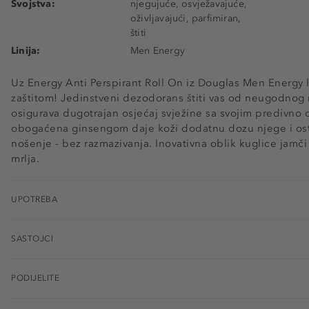
Svojstva:
njegujuće, osvježavajuće,
oživljavajući, parfimiran,
štiti
Linija:
Men Energy
Uz Energy Anti Perspirant Roll On iz Douglas Men Energy l
zaštitom! Jedinstveni dezodorans štiti vas od neugodnog m
osigurava dugotrajan osjećaj svježine sa svojim predivno
obogaćena ginsengom daje koži dodatnu dozu njege i ost
nošenje - bez razmazivanja. Inovativna oblik kuglice jam
mrlja.
UPOTREBA
SASTOJCI
PODIJELITE