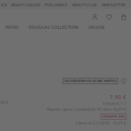
TICA
BEAUTY USLUGE
POSLOVNICE
BEAUTY CLUB
NEWSLETTER
NOVO
DOUGLAS COLLECTION
USLUGE
DO DODATNIH 6% UZ DBC KARTICU
7,90 €
52333
158,00 € / 1 l
Najniža cijena u posljednjih 30 dana 10,29 €
UŠTEDITE -23%
Cijena na 2.5.2025.: 10,29 €