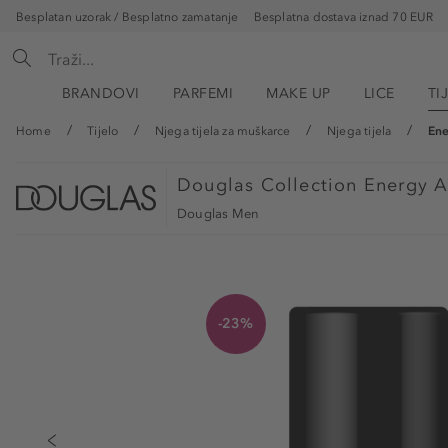
Besplatan uzorak / Besplatno zamatanje
Besplatna dostava iznad 70 EUR
BRANDOVI
PARFEMI
MAKE UP
LICE
TI
Home
Tijelo
Njega tijela za muškarce
Njega tijela
Ene
Douglas Collection
Energy A
Douglas Men
-23%