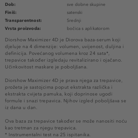
Dob:
sve dobne skupine
Finiš:
satenski
Transparentnost:
Srednji
Vrsta proizvoda:
bočica s aplikatorom
Diorshow Maximizer 4D je Diorova baza-serum koji
djeluje na 4 dimenzije: volumen, uvijenost, duljina i
definicija. Povećanog volumena kroz 24 sata*,
trepavice također izgledaju revitalizirano i ojačano.
Učinkovitost maskare je poboljšana.
Diorshow Maximizer 4D je prava njega za trepavice,
prožeta je sastojcima poput ekstrakta različka i
ekstrakta cvijeta pamuka, koji doprinose ugodi
formule i snazi trepavica. Njihov izgled poboljšava se
iz dana u dan.
Ova baza za trepavice također se može nanositi noću
kao tretman za njegu trepavica.
* Instrumentalni test na 25 ispitanika.