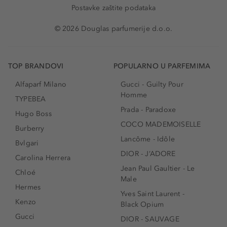
Postavke zaštite podataka
© 2026 Douglas parfumerije d.o.o.
TOP BRANDOVI
POPULARNO U PARFEMIMA
Alfaparf Milano
Gucci - Guilty Pour
Homme
TYPEBEA
Prada - Paradoxe
Hugo Boss
COCO MADEMOISELLE
Burberry
Lancôme - Idôle
Bvlgari
DIOR - J’ADORE
Carolina Herrera
Jean Paul Gaultier - Le
Chloé
Male
Hermes
Yves Saint Laurent -
Kenzo
Black Opium
Gucci
DIOR - SAUVAGE