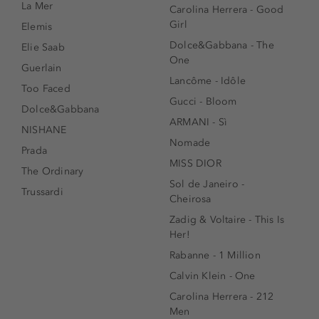
La Mer
Carolina Herrera - Good
Girl
Elemis
Dolce&Gabbana - The
Elie Saab
One
Guerlain
Lancôme - Idôle
Too Faced
Gucci - Bloom
Dolce&Gabbana
ARMANI - Sì
NISHANE
Nomade
Prada
MISS DIOR
The Ordinary
Sol de Janeiro -
Trussardi
Cheirosa
Zadig & Voltaire - This Is
Her!
Rabanne - 1 Million
Calvin Klein - One
Carolina Herrera - 212
Men