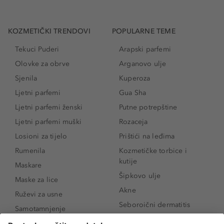
KOZMETIČKI TRENDOVI
POPULARNE TEME
Tekuci Puderi
Arapski parfemi
Olovke za obrve
Arganovo ulje
Sjenila
Kuperoza
Ljetni parfemi
Gua Sha
Ljetni parfemi ženski
Putne potrepštine
Ljetni parfemi muški
Rozaceja
Losioni za tijelo
Prištići na leđima
Rumenila
Kozmetičke torbice i
kutije
Maskare
Šipkovo ulje
Maske za lice
Akne
Ruževi za usne
Seboroični dermatitis
Samotamnjenje
Pigmentne mrlje
Puderi