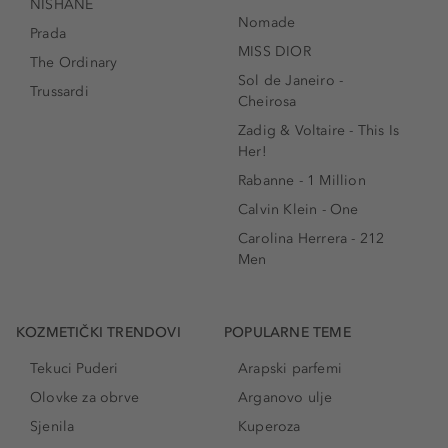
NISHANE
Nomade
Prada
MISS DIOR
The Ordinary
Sol de Janeiro -
Trussardi
Cheirosa
Zadig & Voltaire - This Is
Her!
Rabanne - 1 Million
Calvin Klein - One
Carolina Herrera - 212
Men
KOZMETIČKI TRENDOVI
POPULARNE TEME
Tekuci Puderi
Arapski parfemi
Olovke za obrve
Arganovo ulje
Sjenila
Kuperoza