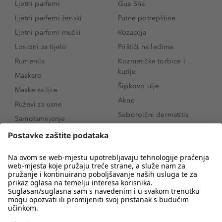
Ljetni parfemi
Gua Sha
Ljetni parfemi ženski
Putne potrepštine
Ljetni parfemi muški
Rozaceja
Losioni za tijelo
Prištići na leđima
Rumenila
Kozmetičke torbice i
kutije
Maskare
Šipkovo ulje
Maske za lice
Akne
Ruževi za usne
Seboroični dermatitis
Samotamnjenje
Pigmentne mrlje
Puderi
Vrećice ispod očiju
Proizvodi za njegu lica
Novo
Proizvodi za obrve
Koji mi parfem
Sunce i zaštita
odgovara?
Serumi za lice
Kako našminkati oči da
Proizvodi za čišćenje lica
izgledaju veće
Bronzeri
Šminkanje spuštenih