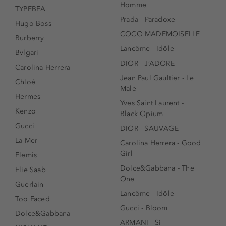
Homme
TYPEBEA
Prada - Paradoxe
Hugo Boss
COCO MADEMOISELLE
Burberry
Lancôme - Idôle
Bvlgari
DIOR - J’ADORE
Carolina Herrera
Jean Paul Gaultier - Le
Chloé
Male
Hermes
Yves Saint Laurent -
Kenzo
Black Opium
Gucci
DIOR - SAUVAGE
La Mer
Carolina Herrera - Good
Girl
Elemis
Dolce&Gabbana - The
Elie Saab
One
Guerlain
Lancôme - Idôle
Too Faced
Gucci - Bloom
Dolce&Gabbana
ARMANI - Sì