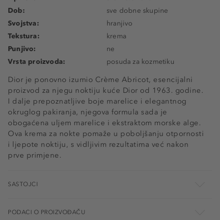
Dob:
sve dobne skupine
Svojstva:
hranjivo
Tekstura:
krema
Punjivo:
ne
Vrsta proizvoda:
posuda za kozmetiku
Dior je ponovno izumio Crème Abricot, esencijalni
proizvod za njegu noktiju kuće Dior od 1963. godine.
I dalje prepoznatljive boje marelice i elegantnog
okruglog pakiranja, njegova formula sada je
obogaćena uljem marelice i ekstraktom morske alge.
Ova krema za nokte pomaže u poboljšanju otpornosti
i ljepote noktiju, s vidljivim rezultatima već nakon
prve primjene.
SASTOJCI
PODACI O PROIZVOĐAČU