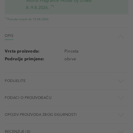
World Fragrance House by Drake.
*1
8.-9.8.2026.
*1
Ponuda vrijedi do 10.08.2026
OPIS
Vrsta proizvoda:
Pinceta
Područje primjene:
obrve
PODIJELITE
PODACI O PROIZVOĐAČU
OPOZIV PROIZVODA ZBOG SIGURNOSTI
RECENZIJE (0)