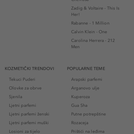
Zadig & Voltaire - This Is
Her!
Rabanne - 1 Million
Calvin Klein - One
Carolina Herrera - 212
Men
KOZMETIČKI TRENDOVI
POPULARNE TEME
Tekuci Puderi
Arapski parfemi
Olovke za obrve
Arganovo ulje
Sjenila
Kuperoza
Ljetni parfemi
Gua Sha
Ljetni parfemi ženski
Putne potrepštine
Ljetni parfemi muški
Rozaceja
Losioni za tijelo
Prištići na leđima