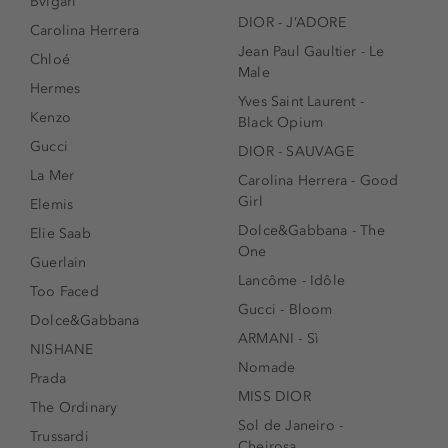
Bvlgari
DIOR - J’ADORE
Carolina Herrera
Jean Paul Gaultier - Le
Chloé
Male
Hermes
Yves Saint Laurent -
Kenzo
Black Opium
Gucci
DIOR - SAUVAGE
La Mer
Carolina Herrera - Good
Girl
Elemis
Dolce&Gabbana - The
Elie Saab
One
Guerlain
Lancôme - Idôle
Too Faced
Gucci - Bloom
Dolce&Gabbana
ARMANI - Sì
NISHANE
Nomade
Prada
MISS DIOR
The Ordinary
Sol de Janeiro -
Trussardi
Cheirosa