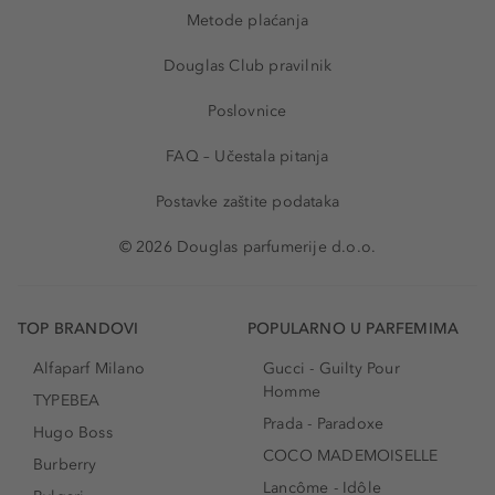
Metode plaćanja
Douglas Club pravilnik
Poslovnice
FAQ – Učestala pitanja
Postavke zaštite podataka
© 2026 Douglas parfumerije d.o.o.
TOP BRANDOVI
POPULARNO U PARFEMIMA
Alfaparf Milano
Gucci - Guilty Pour
Homme
TYPEBEA
Prada - Paradoxe
Hugo Boss
COCO MADEMOISELLE
Burberry
Lancôme - Idôle