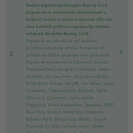
Nakon registracije Douglas Beauty Card
popust će se automatski obračunavati u
košarici ovisno o iznosu kupovine. Ako ste
novi korisnik prilikom registracije možete
odabrati da želite Beauty Card.
Popust se ne odnosi na već snižene i
posebno označene artikle. Popust se ne
odnosi na artikle označene mint ponudom.
Popust se ne odnosi na brendove Chanel,
Kérastase Paris, Douglas Collection, Jardin
Bohème, one.two.free!, Augustinus Bader,
Kilian Paris, Rituals, Xerjoff, Too Faced, Kylie
Cosmetics, Zarkoperfume, Morphe, Kylie
Skin, e.l.f. Cosmetics, Kylie Jenner
Fragrance, Khloe Kardashian, Typebea, NEST
New York, Born to Stand Out, Orebella,
Balmain Paris, About-Face, Mulac, Drybar,
Florence by Mills, Lolavie, Iraye i Better