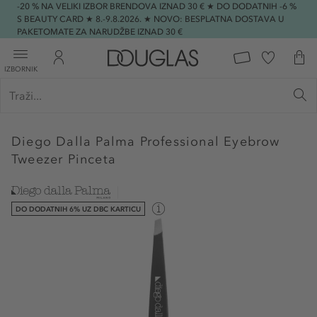
-20 % NA VELIKI IZBOR BRENDOVA IZNAD 30 € ★ DO DODATNIH -6 %
S BEAUTY CARD ★ 8.-9.8.2026. ★ NOVO: BESPLATNA DOSTAVA U
PAKETOMATE ZA NARUDŽBE IZNAD 30 €
IZBORNIK
Diego Dalla Palma
Professional Eyebrow
Tweezer Pinceta
DO DODATNIH 6% UZ DBC KARTICU