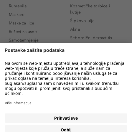
Rumenila
Kozmetičke torbice i
kutije
Maskare
Šipkovo ulje
Maske za lice
Akne
Ruževi za usne
Seboroični dermatitis
Samotamnjenje
Pigmentne mrlje
Puderi
Vrećice ispod očiju
Proizvodi za njegu lica
Novo
Proizvodi za obrve
Koji mi parfem
Sunce i zaštita
odgovara?
Serumi za lice
Kako našminkati oči da
Proizvodi za čišćenje lica
izgledaju veće
Bronzeri
Šminkanje spuštenih
kapaka
Anti-age serumi za lice
Kako ukloniti mitesere
Dermaplaning