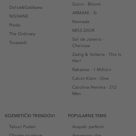
Gucci - Bloom
Dolce&Gabbana
ARMANI - Sì
NISHANE
Nomade
Prada
MISS DIOR
The Ordinary
Sol de Janeiro -
Trussardi
Cheirosa
Zadig & Voltaire - This Is
Her!
Rabanne - 1 Million
Calvin Klein - One
Carolina Herrera - 212
Men
KOZMETIČKI TRENDOVI
POPULARNE TEME
Tekuci Puderi
Arapski parfemi
Olovke za obrve
Arganovo ulje