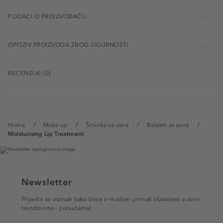
PODACI O PROIZVOĐAČU
OPOZIV PROIZVODA ZBOG SIGURNOSTI
RECENZIJE (0)
Home
Make up
Šminka za usne
Balzam za usne
Moisturising Lip Treatment
Newsletter
Prijavite se odmah kako biste e-mailom primali obavijesti o svim
trendovima i ponudama!