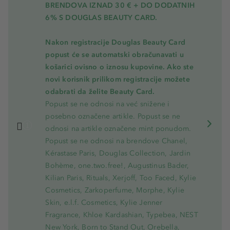
BRENDOVA IZNAD 30 € + DO DODATNIH
6% S DOUGLAS BEAUTY CARD.
Nakon registracije Douglas Beauty Card
popust će se automatski obračunavati u
košarici ovisno o iznosu kupovine. Ako ste
novi korisnik prilikom registracije možete
odabrati da želite Beauty Card.
Popust se ne odnosi na već snižene i
posebno označene artikle. Popust se ne
odnosi na artikle označene mint ponudom.
Popust se ne odnosi na brendove Chanel,
Kérastase Paris, Douglas Collection, Jardin
Bohème, one.two.free!, Augustinus Bader,
Kilian Paris, Rituals, Xerjoff, Too Faced, Kylie
Cosmetics, Zarkoperfume, Morphe, Kylie
Skin, e.l.f. Cosmetics, Kylie Jenner
Fragrance, Khloe Kardashian, Typebea, NEST
New York, Born to Stand Out, Orebella,