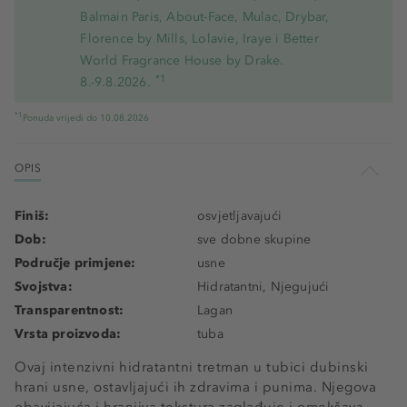
Balmain Paris, About-Face, Mulac, Drybar,
Florence by Mills, Lolavie, Iraye i Better
World Fragrance House by Drake.
*1
8.-9.8.2026.
*1
Ponuda vrijedi do 10.08.2026
OPIS
Finiš:
osvjetljavajući
Dob:
sve dobne skupine
Područje primjene:
usne
Svojstva:
Hidratantni, Njegujući
Transparentnost:
Lagan
Vrsta proizvoda:
tuba
Ovaj intenzivni hidratantni tretman u tubici dubinski
hrani usne, ostavljajući ih zdravima i punima. Njegova