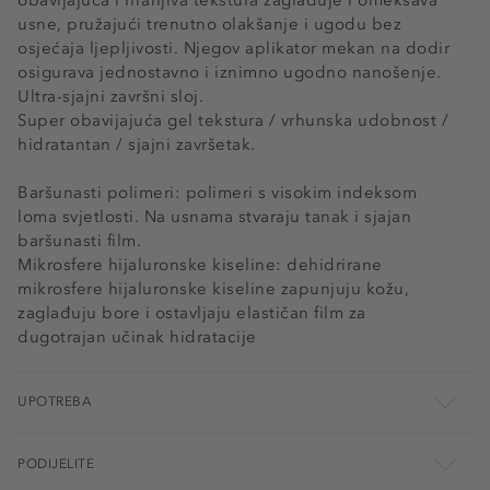
obavijajuća i hranjiva tekstura zaglađuje i omekšava
usne, pružajući trenutno olakšanje i ugodu bez
osjećaja ljepljivosti. Njegov aplikator mekan na dodir
osigurava jednostavno i iznimno ugodno nanošenje.
Ultra-sjajni završni sloj.
Super obavijajuća gel tekstura / vrhunska udobnost /
hidratantan / sjajni završetak.
Baršunasti polimeri: polimeri s visokim indeksom
loma svjetlosti. Na usnama stvaraju tanak i sjajan
baršunasti film.
Mikrosfere hijaluronske kiseline: dehidrirane
mikrosfere hijaluronske kiseline zapunjuju kožu,
zaglađuju bore i ostavljaju elastičan film za
dugotrajan učinak hidratacije
UPOTREBA
PODIJELITE