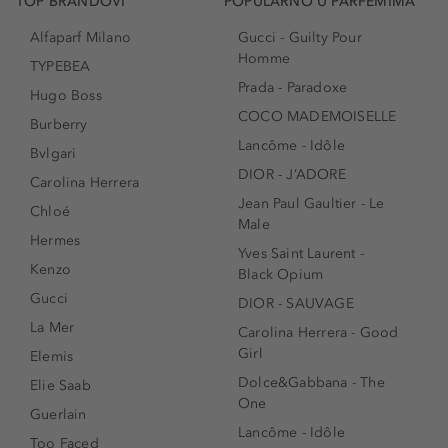
TOP BRANDOVI
POPULARNO U PARFEMIMA
Alfaparf Milano
Gucci - Guilty Pour
Homme
TYPEBEA
Prada - Paradoxe
Hugo Boss
COCO MADEMOISELLE
Burberry
Lancôme - Idôle
Bvlgari
DIOR - J’ADORE
Carolina Herrera
Jean Paul Gaultier - Le
Chloé
Male
Hermes
Yves Saint Laurent -
Kenzo
Black Opium
Gucci
DIOR - SAUVAGE
La Mer
Carolina Herrera - Good
Girl
Elemis
Dolce&Gabbana - The
Elie Saab
One
Guerlain
Lancôme - Idôle
Too Faced