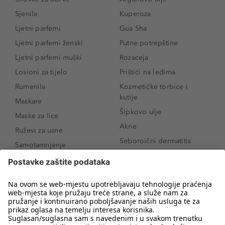
Sjenila
Kuperoza
Ljetni parfemi
Gua Sha
Ljetni parfemi ženski
Putne potrepštine
Ljetni parfemi muški
Rozaceja
Losioni za tijelo
Prištići na leđima
Rumenila
Kozmetičke torbice i
kutije
Maskare
Šipkovo ulje
Maske za lice
Akne
Ruževi za usne
Seboroični dermatitis
Samotamnjenje
Pigmentne mrlje
Puderi
Vrećice ispod očiju
Proizvodi za njegu lica
Novo
Proizvodi za obrve
Koji mi parfem
Sunce i zaštita
odgovara?
Serumi za lice
Kako našminkati oči da