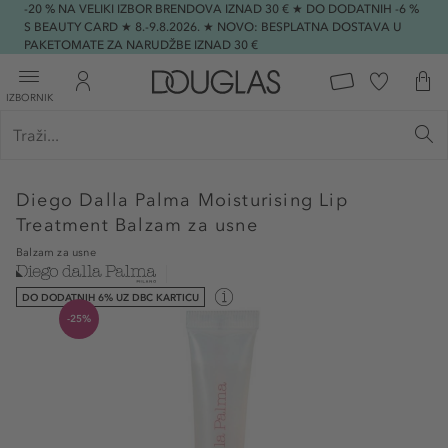
-20 % NA VELIKI IZBOR BRENDOVA IZNAD 30 € ★ DO DODATNIH -6 %
S BEAUTY CARD ★ 8.-9.8.2026. ★ NOVO: BESPLATNA DOSTAVA U
PAKETOMATE ZA NARUDŽBE IZNAD 30 €
IZBORNIK
Diego Dalla Palma
Moisturising Lip
Treatment Balzam za usne
Balzam za usne
DO DODATNIH 6% UZ DBC KARTICU
-25%