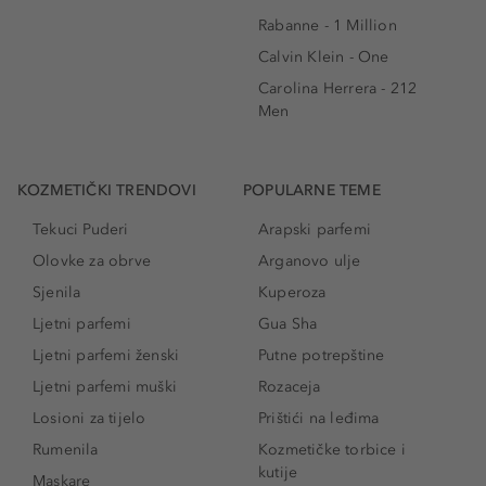
Rabanne - 1 Million
Calvin Klein - One
Carolina Herrera - 212
Men
KOZMETIČKI TRENDOVI
POPULARNE TEME
Tekuci Puderi
Arapski parfemi
Olovke za obrve
Arganovo ulje
Sjenila
Kuperoza
Ljetni parfemi
Gua Sha
Ljetni parfemi ženski
Putne potrepštine
Ljetni parfemi muški
Rozaceja
Losioni za tijelo
Prištići na leđima
Rumenila
Kozmetičke torbice i
kutije
Maskare