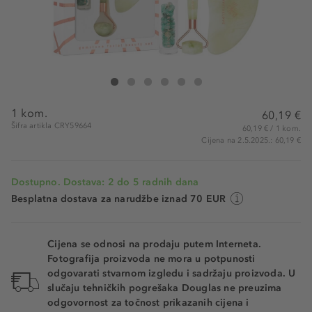
Crystallove Jade Roller And Gua Sha Set
Jade Roller And Gua Sha Set
Jade Roller And Gua Sha Set
Jade Roller And Gua Sha Set
Jade Roller And Gua Sha Set
Jade Roller And Gua Sha Set
1 kom.
60,19 €
Šifra artikla CRY59664
60,19 € / 1 kom.
Cijena na 2.5.2025.: 60,19 €
Dostupno. Dostava: 2 do 5 radnih dana
Besplatna dostava za narudžbe iznad 70 EUR
Cijena se odnosi na prodaju putem Interneta.
Fotografija proizvoda ne mora u potpunosti
odgovarati stvarnom izgledu i sadržaju proizvoda. U
slučaju tehničkih pogrešaka Douglas ne preuzima
odgovornost za točnost prikazanih cijena i