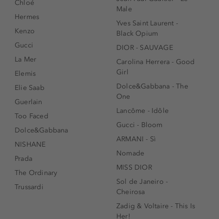
Chloé
Male
Hermes
Yves Saint Laurent -
Kenzo
Black Opium
Gucci
DIOR - SAUVAGE
La Mer
Carolina Herrera - Good
Girl
Elemis
Dolce&Gabbana - The
Elie Saab
One
Guerlain
Lancôme - Idôle
Too Faced
Gucci - Bloom
Dolce&Gabbana
ARMANI - Sì
NISHANE
Nomade
Prada
MISS DIOR
The Ordinary
Sol de Janeiro -
Trussardi
Cheirosa
Zadig & Voltaire - This Is
Her!