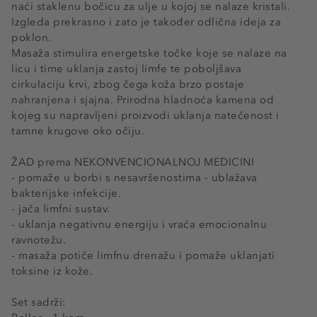
naći staklenu bočicu za ulje u kojoj se nalaze kristali.
Izgleda prekrasno i zato je također odlična ideja za
poklon.
Masaža stimulira energetske točke koje se nalaze na
licu i time uklanja zastoj limfe te poboljšava
cirkulaciju krvi, zbog čega koža brzo postaje
nahranjena i sjajna. Prirodna hladnoća kamena od
kojeg su napravljeni proizvodi uklanja natečenost i
tamne krugove oko očiju.
ŽAD prema NEKONVENCIONALNOJ MEDICINI
- pomaže u borbi s nesavršenostima - ublažava
bakterijske infekcije.
- jača limfni sustav.
- uklanja negativnu energiju i vraća emocionalnu
ravnotežu.
- masaža potiče limfnu drenažu i pomaže uklanjati
toksine iz kože.
Set sadrži: