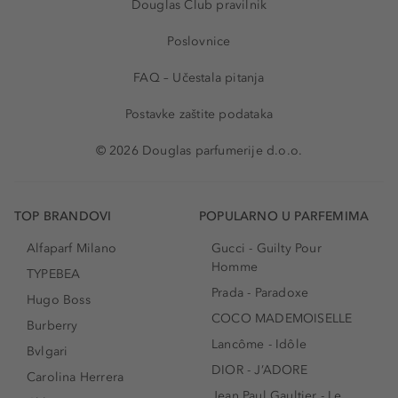
Douglas Club pravilnik
Poslovnice
FAQ – Učestala pitanja
Postavke zaštite podataka
© 2026 Douglas parfumerije d.o.o.
TOP BRANDOVI
POPULARNO U PARFEMIMA
Alfaparf Milano
Gucci - Guilty Pour
Homme
TYPEBEA
Prada - Paradoxe
Hugo Boss
COCO MADEMOISELLE
Burberry
Lancôme - Idôle
Bvlgari
DIOR - J’ADORE
Carolina Herrera
Jean Paul Gaultier - Le