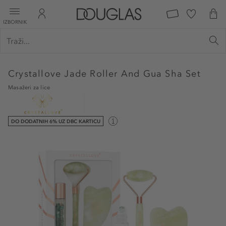
IZBORNIK
Crystallove
Jade Roller And Gua Sha Set
Masažeri za lice
DO DODATNIH 6% UZ DBC KARTICU