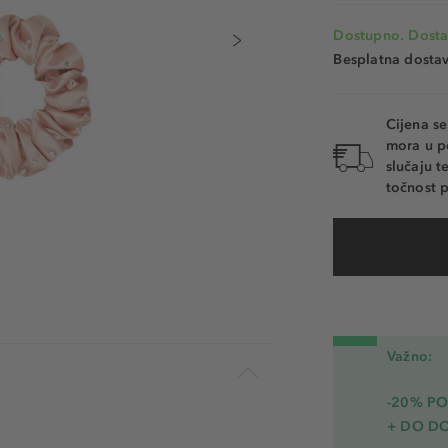
Dostupno. Dosta
Besplatna dosta
Cijena s
mora u p
slučaju 
točnost p
Važno:
-20% PO
+ DO D