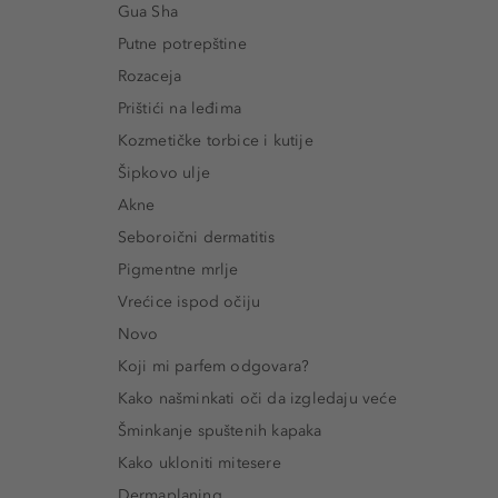
Gua Sha
Putne potrepštine
Rozaceja
Prištići na leđima
Kozmetičke torbice i kutije
Šipkovo ulje
Akne
Seboroični dermatitis
Pigmentne mrlje
Vrećice ispod očiju
Novo
Koji mi parfem odgovara?
Kako našminkati oči da izgledaju veće
Šminkanje spuštenih kapaka
Kako ukloniti mitesere
Dermaplaning