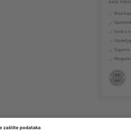
NAŠE PRED
Brza ku
Spremite
Uvid u v
Upravlja
Sigurno 
Mogućnos