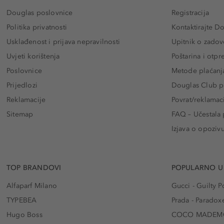
Douglas poslovnice
Registracija
Politika privatnosti
Kontaktirajte D
Usklađenost i prijava nepravilnosti
Upitnik o zadov
Uvjeti korištenja
Poštarina i otp
Poslovnice
Metode plaćanj
Prijedlozi
Douglas Club pr
Reklamacije
Povrat/reklamac
Sitemap
FAQ – Učestala 
Izjava o opoziv
TOP BRANDOVI
POPULARNO U
Alfaparf Milano
Gucci - Guilty
TYPEBEA
Prada - Paradox
Hugo Boss
COCO MADEMO