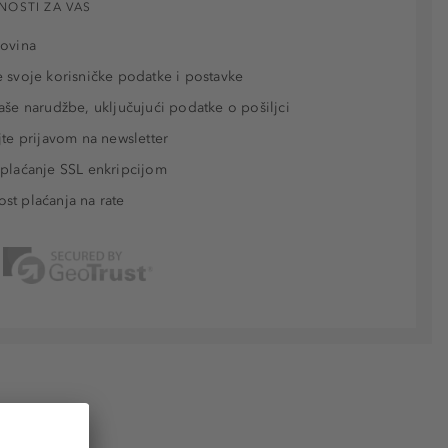
NOSTI ZA VAS
povina
 svoje korisničke podatke i postavke
aše narudžbe, uključujući podatke o pošiljci
jte prijavom na newsletter
plaćanje SSL enkripcijom
t plaćanja na rate