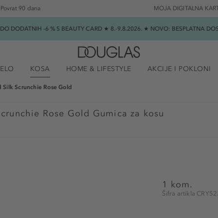
Povrat 90 dana
MOJA DIGITALNA KAR
★ DO DODATNIH -6 % S BEAUTY CARD ★ 8.-9.8.2026. ★ NOVO: BESPLATNA 
JELO
KOSA
HOME & LIFESTYLE
AKCIJE I POKLONI
d Silk Scrunchie Rose Gold
 Scrunchie Rose Gold Gumica za kosu
1 kom.
Šifra artikla CRY5