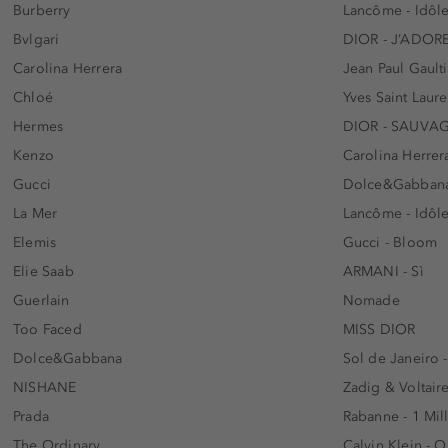
Burberry
Lancôme - Idôl
Bvlgari
DIOR - J’ADOR
Carolina Herrera
Jean Paul Gaulti
Chloé
Yves Saint Laur
Hermes
DIOR - SAUVA
Kenzo
Carolina Herrer
Gucci
Dolce&Gabbana
La Mer
Lancôme - Idôl
Elemis
Gucci - Bloom
Elie Saab
ARMANI - Sì
Guerlain
Nomade
Too Faced
MISS DIOR
Dolce&Gabbana
Sol de Janeiro 
NISHANE
Zadig & Voltaire
Prada
Rabanne - 1 Mil
The Ordinary
Calvin Klein - 