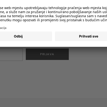
imali obavijesti o svim trendovima i
PRIJAVA