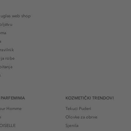
ouglas web shop
oljstvu
rema
a
avilnik
ija robe
pitanja
u
 PARFEMIMA
KOZMETIČKI TRENDOVI
 Pour Homme
Tekuci Puderi
e
Olovke za obrve
ISELLE
Sjenila