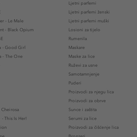
e
Ljetni parfemi
E
Ljetni parfemi ženski
er - Le Male
Ljetni parfemi muški
ent - Black Opium
Losioni za tijelo
GE
Rumenila
a - Good Girl
Maskare
 - The One
Maske za lice
e
Ruževi za usne
Samotamnjenje
Puderi
Proizvodi za njegu lica
Proizvodi za obrve
- Cheirosa
Sunce i zaštita
 - This Is Her!
Serumi za lice
lion
Proizvodi za čišćenje lica
One
Bronzeri