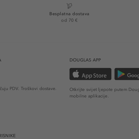
Besplatna dostava
od 70 €
A
DOUGLAS APP
učuju PDV.
Troškovi dostave.
Otkrijte svijet ljepote putem Dou
mobilne aplikacije.
RISNIKE