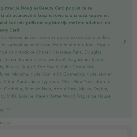
gistracije Douglas Beauty Card popust će se
ki obračunavati u košarici ovisno o iznosu kupovine.
novi korisnik prilikom registracije možete odabrati da
eauty Card.
e ne odnosi na već snižene i posebno označene artikle.
e ne odnosi na artikle označene mint ponudom. Popust
nosi na brendove Chanel, Kérastase Paris, Douglas
on, Jardin Bohème, one.two.free!, Augustinus Bader,
ris, Rituals, Xerjoff, Too Faced, Kylie Cosmetics,
ume, Morphe, Kylie Skin, e.l.f. Cosmetics, Kylie Jenner
e, Khloe Kardashian, Typebea, NEST New York, Born to
, Orebella, Balmain Paris, About-Face, Mulac, Drybar,
by Mills, Lolavie, Iraye i Better World Fragrance House
.
*1
26.
08.2026