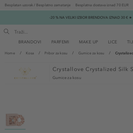
Besplatan uzorak / Besplatno zamatanje
Besplatna dostava iznad 70 EUR
-20 % NA VELIKI IZBOR BRENDOVA IZNAD 30 € 
BRANDOVI
PARFEMI
MAKE UP
LICE
TI
Home
Kosa
Pribor za kosu
Gumice za kosu
Crystalize
Crystallove
Crystalized Silk
Gumice za kosu