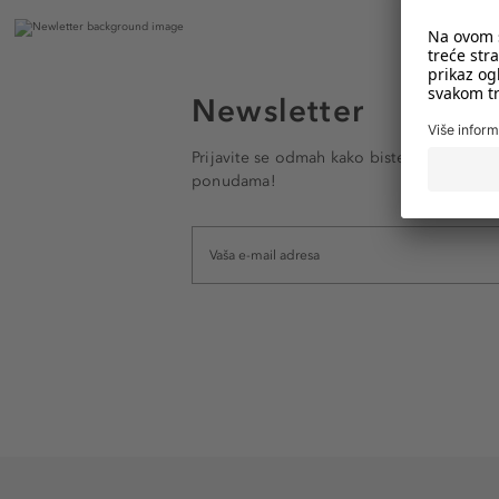
Newsletter
Prijavite se odmah kako biste e-mailom pr
ponudama!