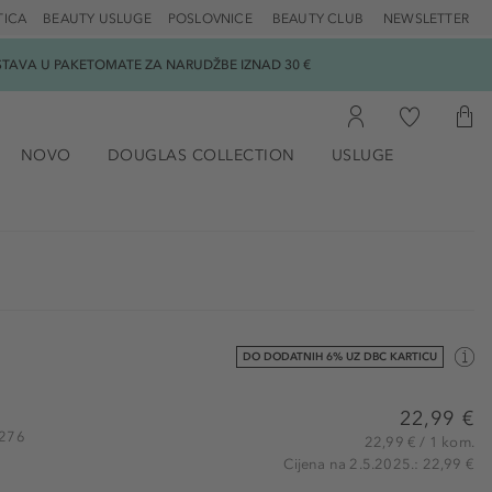
TICA
BEAUTY USLUGE
POSLOVNICE
BEAUTY CLUB
NEWSLETTER
DOSTAVA U PAKETOMATE ZA NARUDŽBE IZNAD 30 €
NOVO
DOUGLAS COLLECTION
USLUGE
DO DODATNIH 6% UZ DBC KARTICU
22,99 €
2276
22,99 € / 1 kom.
Cijena na 2.5.2025.: 22,99 €