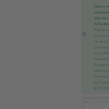
Nakon re
automats
Ako ste 
želite B
Popust s
Popust s
se ne od
Collecti
Kilian Pa
Zarkoperf
Fragranc
Stand Out
Florence 
by Drake
8.-9.8.20
*1
Ponuda vrijedi do 10.