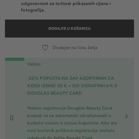
odgovornost za točnost prikazanih cijena i
fotografija.
DODAJTE U KOŠARICU
Dodajte na listu želja
Važno:
-20% POPUSTA NA SAV ASORTIMAN ZA
KOSU
IZNAD 30 € + DO DODATNIH 6% S
DOUGLAS BEAUTY CARD.
Nakon registracije Douglas Beauty Card
popust će se automatski obračunavati u
košarici ovisno o iznosu kupovine. Ako ste
novi korisnik prilikom registracije možete
odabrati da želite Beauty Card.