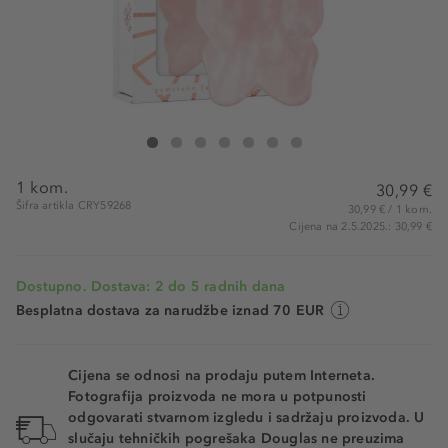
Crystallove Butterfly Rose Quartz Gua Sha
Butterfly Rose Quartz Gua Sha
Butterfly Rose Quartz Gua Sha
Butterfly Rose Quartz Gua Sha
Butterfly Rose Quartz Gua Sha
Butterfly Rose Quartz Gua Sha
Butterfly Rose Quartz Gua Sha
1 kom.
30,99 €
Šifra artikla CRY59268
30,99 € / 1 kom.
Cijena na 2.5.2025.: 30,99 €
Dostupno. Dostava: 2 do 5 radnih dana
Besplatna dostava za narudžbe iznad 70 EUR
Cijena se odnosi na prodaju putem Interneta.
Fotografija proizvoda ne mora u potpunosti
odgovarati stvarnom izgledu i sadržaju proizvoda. U
slučaju tehničkih pogrešaka Douglas ne preuzima