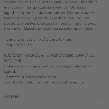
opušta mišiće lica, a uz to smanjuje bore i fine linije.
Ima učinak liftinga i zateže oval lica. Oblikuje
jagodice i podiže spuštene obrve. Dodatno, svaki
kamen ima svoju prirodnu i jedinstvenu boju te
posebna svojstva. Energija kamena smiruje i donosi
ravnotežu. Masaža je savršena za sve tipove kože.
- dimenzije: 7.5 cm x 7.5 cm x 0.7 cm.
- boja: ružičasta.
RUŽIČASTI KVARC prema NEKONVENCIONALNOJ
MEDICINI:
- blagotvorno utječe na kožu i daje joj mladenački
izgled.
- pomaže u borbi protiv bora.
- oslobađa tijelo i um od negativnih emocija.
UPOTREBA