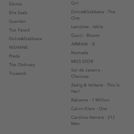
Girl
Elemis
Dolce&Gabbana - The
Elie Saab
One
Guerlain
Lancôme - Idôle
Too Faced
Gucci - Bloom
Dolce&Gabbana
ARMANI - Sì
NISHANE
Nomade
Prada
MISS DIOR
The Ordinary
Sol de Janeiro -
Trussardi
Cheirosa
Zadig & Voltaire - This Is
Her!
Rabanne - 1 Million
Calvin Klein - One
Carolina Herrera - 212
Men