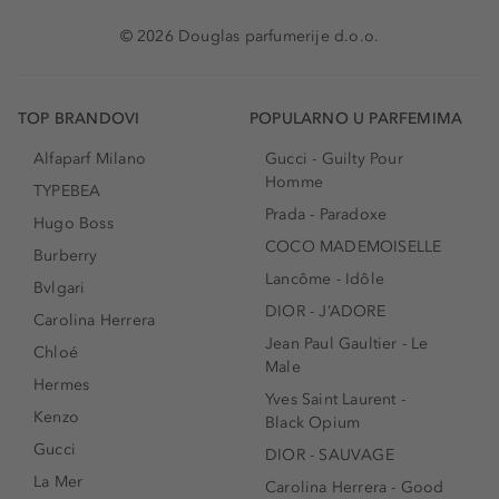
© 2026 Douglas parfumerije d.o.o.
TOP BRANDOVI
POPULARNO U PARFEMIMA
Alfaparf Milano
Gucci - Guilty Pour
Homme
TYPEBEA
Prada - Paradoxe
Hugo Boss
COCO MADEMOISELLE
Burberry
Lancôme - Idôle
Bvlgari
DIOR - J’ADORE
Carolina Herrera
Jean Paul Gaultier - Le
Chloé
Male
Hermes
Yves Saint Laurent -
Kenzo
Black Opium
Gucci
DIOR - SAUVAGE
La Mer
Carolina Herrera - Good