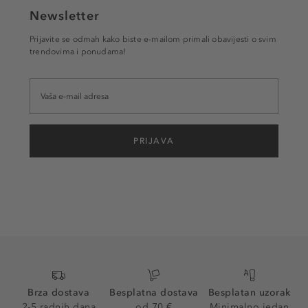
Newsletter
Prijavite se odmah kako biste e-mailom primali obavijesti o svim
trendovima i ponudama!
PRIJAVA
Brza dostava
Besplatna dostava
Besplatan uzorak
2-5 radnih dana
od 70 €
Minimalno jedan