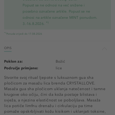
Popust se ne odnosi na već snižene i
posebno označene artikle. Popust se ne
odnosi na artikle označene MINT ponudom.
*1
3.-16.8.2026.
*1
Ponuda vrijedi do 17.08.2026
OPIS
Poklon za:
Božić
Područje primjene:
lice
Stvorite svoj ritual ljepote s luksuznom gua sha
pločicom za masažu lica brenda CRYSTALLOVE.
Masaža gua sha pločicom uklanja natečenost i tamne
krugove oko očiju, čini da koža postaje blistava i
svježa, a njezina elastičnost se poboljšava. Masaža
lica potiče limfnu drenažu i cirkulaciju pa time
pomaže opskrbljivati kožu kisikom i uklanjati toksine,