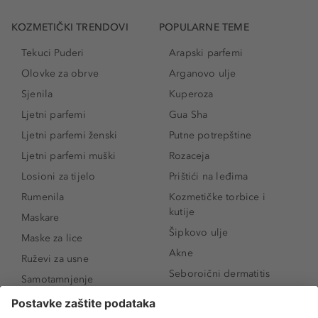
KOZMETIČKI TRENDOVI
POPULARNE TEME
Tekuci Puderi
Arapski parfemi
Olovke za obrve
Arganovo ulje
Sjenila
Kuperoza
Ljetni parfemi
Gua Sha
Ljetni parfemi ženski
Putne potrepštine
Ljetni parfemi muški
Rozaceja
Losioni za tijelo
Prištići na leđima
Rumenila
Kozmetičke torbice i
kutije
Maskare
Šipkovo ulje
Maske za lice
Akne
Ruževi za usne
Seboroični dermatitis
Samotamnjenje
Pigmentne mrlje
Puderi
Vrećice ispod očiju