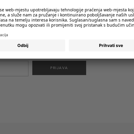
imali obavijesti o svim trendovima i
PRIJAVA