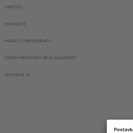
SASTOJCI
PODIJELITE
PODACI O PROIZVOĐAČU
OPOZIV PROIZVODA ZBOG SIGURNOSTI
RECENZIJE (0)