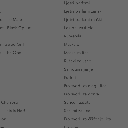
e
Ljetni parfemi
E
Ljetni parfemi ženski
er - Le Male
Ljetni parfemi muški
ent - Black Opium
Losioni za tijelo
GE
Rumenila
a - Good Girl
Maskare
 - The One
Maske za lice
e
Ruževi za usne
Samotamnjenje
Puderi
Proizvodi za njegu lica
Proizvodi za obrve
- Cheirosa
Sunce i zaštita
 - This Is Her!
Serumi za lice
lion
Proizvodi za čišćenje lica
One
Bronzeri