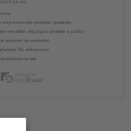
NOSTI ZA VAS
povina
 svoje korisničke podatke i postavke
aše narudžbe, uključujući podatke o pošiljci
jte prijavom na newsletter
plaćanje SSL enkripcijom
t plaćanja na rate