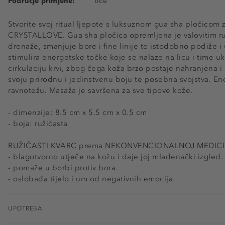
Područje primjene:
lice
Stvorite svoj ritual ljepote s luksuznom gua sha pločicom
CRYSTALLOVE. Gua sha pločica opremljena je valovitim r
drenaže, smanjuje bore i fine linije te istodobno podiže i 
stimulira energetske točke koje se nalaze na licu i time uk
cirkulaciju krvi, zbog čega koža brzo postaje nahranjena i 
svoju prirodnu i jedinstvenu boju te posebna svojstva. En
ravnotežu. Masaža je savršena za sve tipove kože.
- dimenzije: 8.5 cm x 5.5 cm x 0.5 cm
- boja: ružičasta
RUŽIČASTI KVARC prema NEKONVENCIONALNOJ MEDICI
- blagotvorno utječe na kožu i daje joj mladenački izgled.
- pomaže u borbi protiv bora.
- oslobađa tijelo i um od negativnih emocija.
UPOTREBA