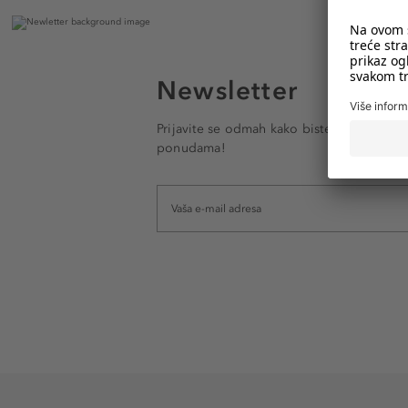
Newsletter
Prijavite se odmah kako biste e-mailom pr
ponudama!