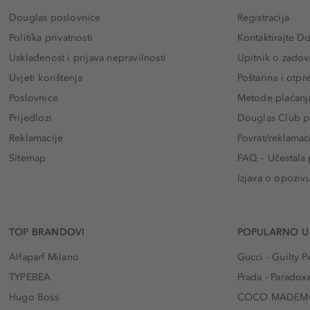
Douglas poslovnice
Registracija
Politika privatnosti
Kontaktirajte D
Usklađenost i prijava nepravilnosti
Upitnik o zadov
Uvjeti korištenja
Poštarina i otp
Poslovnice
Metode plaćanj
Prijedlozi
Douglas Club pr
Reklamacije
Povrat/reklamac
Sitemap
FAQ – Učestala 
Izjava o opoziv
TOP BRANDOVI
POPULARNO U
Alfaparf Milano
Gucci - Guilty
TYPEBEA
Prada - Paradox
Hugo Boss
COCO MADEMO