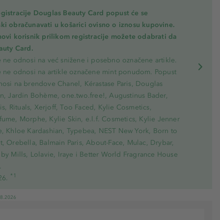
gistracije Douglas Beauty Card popust će se
ki obračunavati u košarici ovisno o iznosu kupovine.
novi korisnik prilikom registracije možete odabrati da
eauty Card.
e ne odnosi na već snižene i posebno označene artikle.
e ne odnosi na artikle označene mint ponudom. Popust
nosi na brendove Chanel, Kérastase Paris, Douglas
on, Jardin Bohème, one.two.free!, Augustinus Bader,
ris, Rituals, Xerjoff, Too Faced, Kylie Cosmetics,
ume, Morphe, Kylie Skin, e.l.f. Cosmetics, Kylie Jenner
e, Khloe Kardashian, Typebea, NEST New York, Born to
, Orebella, Balmain Paris, About-Face, Mulac, Drybar,
by Mills, Lolavie, Iraye i Better World Fragrance House
.
*1
26.
08.2026