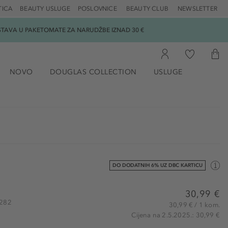
TICA
BEAUTY USLUGE
POSLOVNICE
BEAUTY CLUB
NEWSLETTER
DOSTAVA U PAKETOMATE ZA NARUDŽBE IZNAD 30 €
NOVO
DOUGLAS COLLECTION
USLUGE
DO DODATNIH 6% UZ DBC KARTICU
30,99 €
9282
30,99 € / 1 kom.
Cijena na 2.5.2025.: 30,99 €