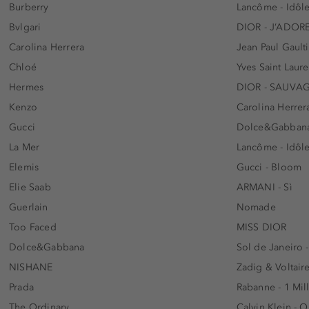
Burberry
Lancôme - Idôl
Bvlgari
DIOR - J’ADOR
Carolina Herrera
Jean Paul Gaulti
Chloé
Yves Saint Laur
Hermes
DIOR - SAUVA
Kenzo
Carolina Herrer
Gucci
Dolce&Gabbana
La Mer
Lancôme - Idôl
Elemis
Gucci - Bloom
Elie Saab
ARMANI - Sì
Guerlain
Nomade
Too Faced
MISS DIOR
Dolce&Gabbana
Sol de Janeiro 
NISHANE
Zadig & Voltaire
Prada
Rabanne - 1 Mil
The Ordinary
Calvin Klein - 