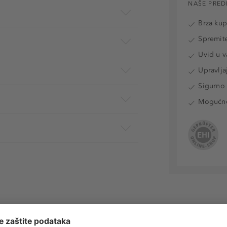
NAŠE PRED
Brza ku
Spremite
Uvid u v
Upravlja
Sigurno 
Mogućnos