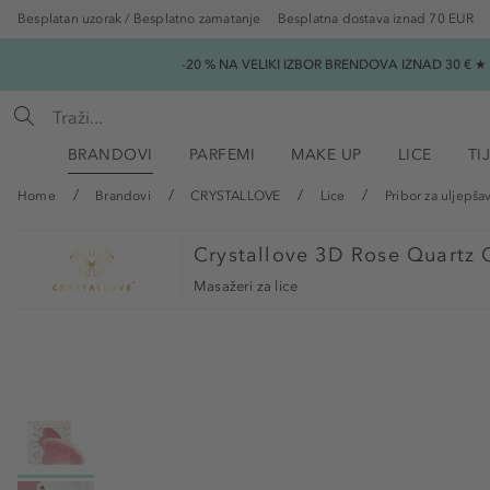
Besplatan uzorak / Besplatno zamatanje
Besplatna dostava iznad 70 EUR
-20 % NA VELIKI IZBOR BRENDOVA IZNAD 30 € 
BRANDOVI
PARFEMI
MAKE UP
LICE
TI
Home
Brandovi
CRYSTALLOVE
Lice
Pribor za uljepša
Crystallove
3D Rose Quartz 
Masažeri za lice