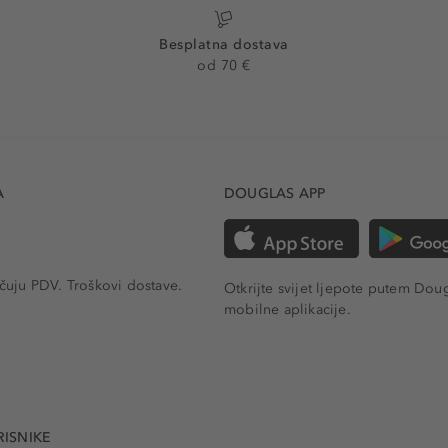
Besplatna dostava
od 70 €
A
DOUGLAS APP
učuju PDV.
Troškovi dostave.
Otkrijte svijet ljepote putem Dou
mobilne aplikacije.
RISNIKE