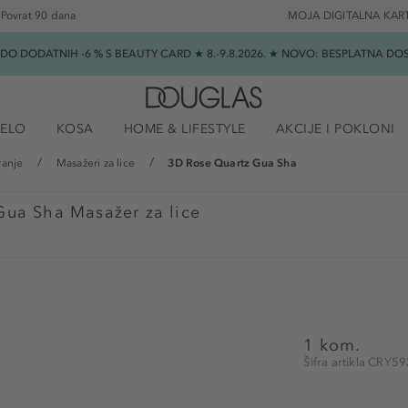
Povrat 90 dana
MOJA DIGITALNA KAR
★ DO DODATNIH -6 % S BEAUTY CARD ★ 8.-9.8.2026. ★ NOVO: BESPLATNA 
JELO
KOSA
HOME & LIFESTYLE
AKCIJE I POKLONI
vanje
Masažeri za lice
3D Rose Quartz Gua Sha
Gua Sha Masažer za lice
1 kom.
Šifra artikla CRY5