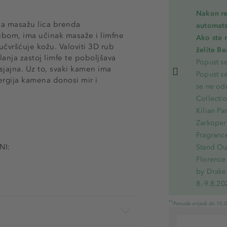
Nakon re
 za masažu lica brenda
automats
ubom, ima učinak masaže i limfne
Ako ste 
učvršćuje kožu. Valoviti 3D rub
želite B
lanja zastoj limfe te poboljšava
Popust s
sjajna. Uz to, svaki kamen ima
Popust s
ergija kamena donosi mir i
se ne od
Collecti
Kilian Pa
Zarkoperf
Fragranc
NI:
Stand Out
Florence 
by Drake
8.-9.8.20
*1
Ponuda vrijedi do 10.