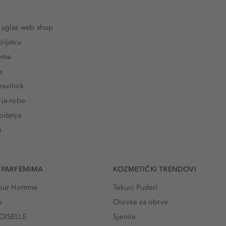
ouglas web shop
oljstvu
rema
a
avilnik
ija robe
pitanja
u
 PARFEMIMA
KOZMETIČKI TRENDOVI
 Pour Homme
Tekuci Puderi
e
Olovke za obrve
ISELLE
Sjenila