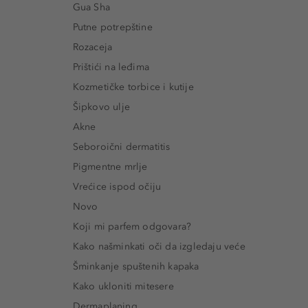
Gua Sha
Putne potrepštine
Rozaceja
Prištići na leđima
Kozmetičke torbice i kutije
Šipkovo ulje
Akne
Seboroični dermatitis
Pigmentne mrlje
Vrećice ispod očiju
Novo
Koji mi parfem odgovara?
Kako našminkati oči da izgledaju veće
Šminkanje spuštenih kapaka
Kako ukloniti mitesere
Dermaplaning