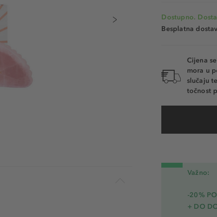
Dostupno. Dosta
Besplatna dosta
Cijena s
mora u p
slučaju 
točnost p
Važno:
-20% PO
+ DO D