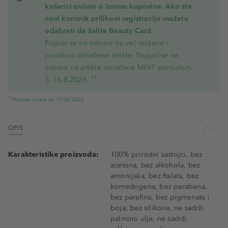
košarici ovisno o iznosu kupovine. Ako ste
novi korisnik prilikom registracije možete
odabrati da želite Beauty Card.
Popust se ne odnosi na već snižene i
posebno označene artikle. Popust se ne
odnosi na artikle označene MINT ponudom.
*1
3.-16.8.2026.
*1
Ponuda vrijedi do 17.08.2026
OPIS
Karakteristike proizvoda:
100% prirodni sastojci, bez
acetona, bez alkohola, bez
amonijaka, bez ftalata, bez
komedogena, bez parabena,
bez parafina, bez pigmenata i
boja, bez silikona, ne sadrži
palmino ulje, ne sadrži