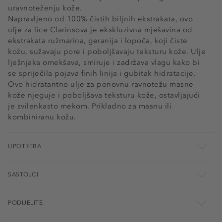
uravnoteženju kože.
Napravljeno od 100% čistih biljnih ekstrakata, ovo
ulje za lice Clarinsova je ekskluzivna mješavina od
ekstrakata ružmarina, geranija i lopoča, koji čiste
kožu, sužavaju pore i poboljšavaju teksturu kože. Ulje
lješnjaka omekšava, smiruje i zadržava vlagu kako bi
se spriječila pojava finih linija i gubitak hidratacije.
Ovo hidratantno ulje za ponovnu ravnotežu masne
kože njeguje i poboljšava teksturu kože, ostavljajući
je svilenkasto mekom. Prikladno za masnu ili
kombiniranu kožu.
UPOTREBA
SASTOJCI
PODIJELITE