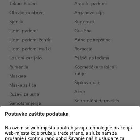
Tekuci Puderi
Arapski parfemi
Olovke za obrve
Arganovo ulje
Sjenila
Kuperoza
Ljetni parfemi
Gua Sha
Ljetni parfemi ženski
Putne potrepštine
Ljetni parfemi muški
Rozaceja
Losioni za tijelo
Prištići na leđima
Rumenila
Kozmetičke torbice i
kutije
Maskare
Šipkovo ulje
Maske za lice
Akne
Ruževi za usne
Seboroični dermatitis
Samotamnjenje
Pigmentne mrlje
Puderi
Vrećice ispod očiju
Proizvodi za njegu lica
Novo
Proizvodi za obrve
Koji mi parfem
Sunce i zaštita