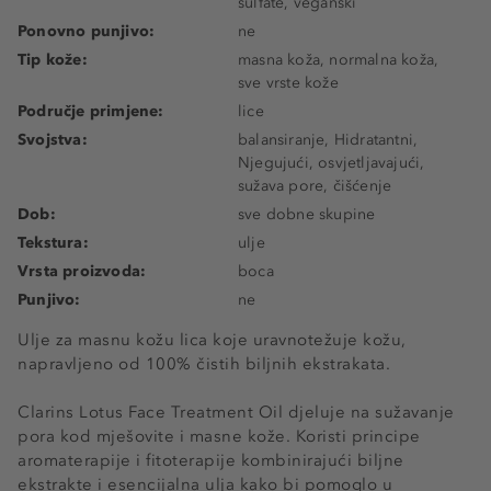
sulfate, veganski
Ponovno punjivo:
ne
Tip kože:
masna koža, normalna koža,
sve vrste kože
Područje primjene:
lice
Svojstva:
balansiranje, Hidratantni,
Njegujući, osvjetljavajući,
sužava pore, čišćenje
Dob:
sve dobne skupine
Tekstura:
ulje
Vrsta proizvoda:
boca
Punjivo:
ne
Ulje za masnu kožu lica koje uravnotežuje kožu,
napravljeno od 100% čistih biljnih ekstrakata.
Clarins Lotus Face Treatment Oil djeluje na sužavanje
pora kod mješovite i masne kože. Koristi principe
aromaterapije i fitoterapije kombinirajući biljne
ekstrakte i esencijalna ulja kako bi pomoglo u