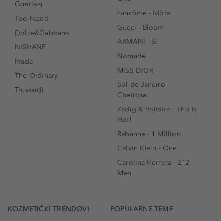
Guerlain
Lancôme - Idôle
Too Faced
Gucci - Bloom
Dolce&Gabbana
ARMANI - Sì
NISHANE
Nomade
Prada
MISS DIOR
The Ordinary
Sol de Janeiro -
Trussardi
Cheirosa
Zadig & Voltaire - This Is
Her!
Rabanne - 1 Million
Calvin Klein - One
Carolina Herrera - 212
Men
KOZMETIČKI TRENDOVI
POPULARNE TEME