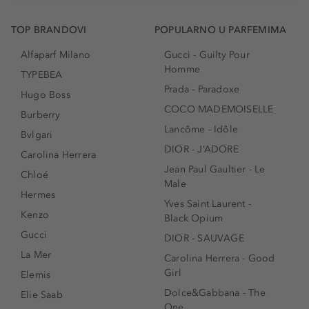
TOP BRANDOVI
POPULARNO U PARFEMIMA
Alfaparf Milano
Gucci - Guilty Pour
Homme
TYPEBEA
Prada - Paradoxe
Hugo Boss
COCO MADEMOISELLE
Burberry
Lancôme - Idôle
Bvlgari
DIOR - J’ADORE
Carolina Herrera
Jean Paul Gaultier - Le
Chloé
Male
Hermes
Yves Saint Laurent -
Kenzo
Black Opium
Gucci
DIOR - SAUVAGE
La Mer
Carolina Herrera - Good
Girl
Elemis
Dolce&Gabbana - The
Elie Saab
One