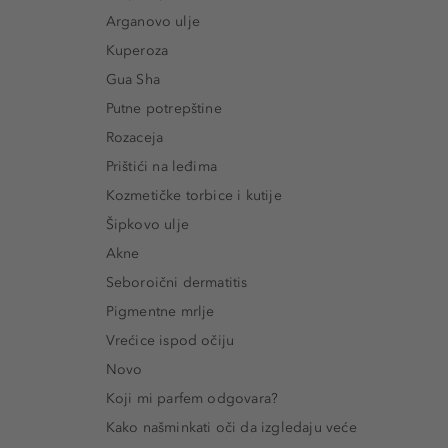
Arganovo ulje
Kuperoza
Gua Sha
Putne potrepštine
Rozaceja
Prištići na leđima
Kozmetičke torbice i kutije
Šipkovo ulje
Akne
Seboroični dermatitis
Pigmentne mrlje
Vrećice ispod očiju
Novo
Koji mi parfem odgovara?
Kako našminkati oči da izgledaju veće