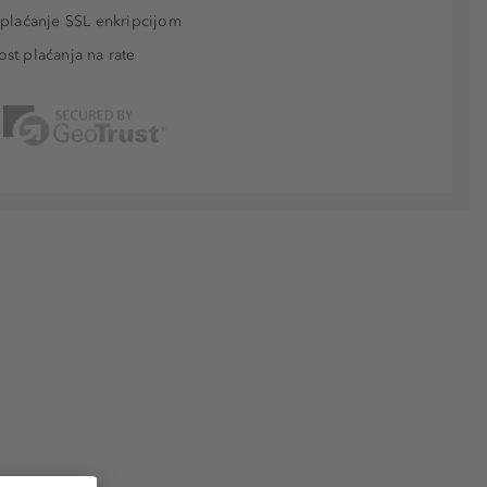
plaćanje SSL enkripcijom
t plaćanja na rate