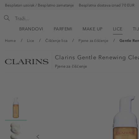
Besplatan uzorak / Besplatno zamatanje
Besplatna dostava iznad 70 EUR
BRANDOVI
PARFEMI
MAKE UP
LICE
TI
Home
Lice
Čišćenje lica
Pjene za čišćenje
Gentle Re
Clarins
Gentle Renewing Clea
Pjene za čišćenje