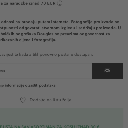
va za narudžbe iznad 70 EUR
e odnosi na prodaju putem Interneta. Fotografija proizvoda ne
otpunosti odgovarati stvarnom izgledu i sadržaju proizvoda. U
tehničkih pogrešaka Douglas ne preuzima odgovornost za
rikazanih cijena i fotografija.
vijestite kada artikl ponovno postane dostupan.
nje
informacije o zaštiti podataka
Dodajte na listu želja
OPUSTA NA SAV ASORTIMAN ZA KOSU
IZNAD 30 €