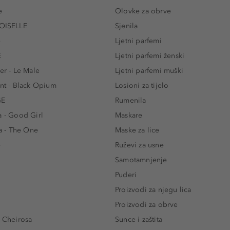
e
Olovke za obrve
ISELLE
Sjenila
e
Ljetni parfemi
E
Ljetni parfemi ženski
er - Le Male
Ljetni parfemi muški
ent - Black Opium
Losioni za tijelo
GE
Rumenila
a - Good Girl
Maskare
 - The One
Maske za lice
e
Ruževi za usne
Samotamnjenje
Puderi
Proizvodi za njegu lica
Proizvodi za obrve
- Cheirosa
Sunce i zaštita