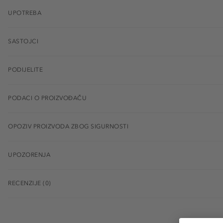
UPOTREBA
SASTOJCI
PODIJELITE
PODACI O PROIZVOĐAČU
OPOZIV PROIZVODA ZBOG SIGURNOSTI
UPOZORENJA
RECENZIJE (0)