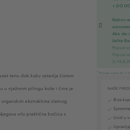
+ DO D
Nakon re
automats
Ako ste 
želite B
Popust s
Popust s
3.-16.8.2
*1
Ponuda vrijedi do 17.
avost tenu dok kožu ostavlja čistom
 u nježnom pilingu kože i čine je
NAŠE PRED
Brza ku
 organskim ekstraktima zlatnog
Spremite
Njegova vrlo praktična bočica s
Uvid u v
Upravlja