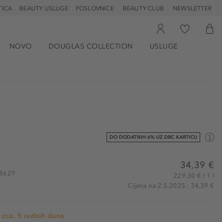
TICA
BEAUTY USLUGE
POSLOVNICE
BEAUTY CLUB
NEWSLETTER
NOVO
DOUGLAS COLLECTION
USLUGE
DO DODATNIH 6% UZ DBC KARTICU
34,39 €
28629
229,30 € / 1 l
Cijena na 2.5.2025.: 34,39 €
 cca. 5 radnih dana