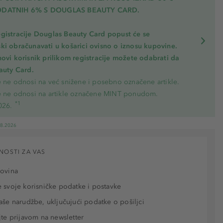
ODATNIH 6% S DOUGLAS BEAUTY CARD.
gistracije Douglas Beauty Card popust će se
ki obračunavati u košarici ovisno o iznosu kupovine.
novi korisnik prilikom registracije možete odabrati da
eauty Card.
e ne odnosi na već snižene i posebno označene artikle.
e ne odnosi na artikle označene MINT ponudom.
*1
026.
08.2026
NOSTI ZA VAS
povina
 svoje korisničke podatke i postavke
aše narudžbe, uključujući podatke o pošiljci
jte prijavom na newsletter