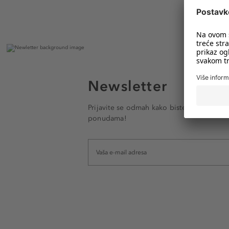
Newsletter
Prijavite se odmah kako biste e-mailom pr
ponudama!