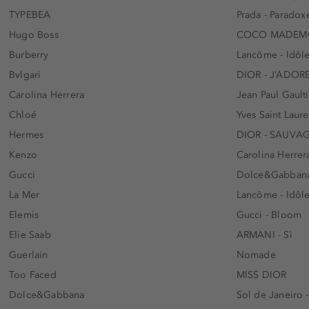
TYPEBEA
Prada - Paradox
Hugo Boss
COCO MADEMO
Burberry
Lancôme - Idôl
Bvlgari
DIOR - J’ADOR
Carolina Herrera
Jean Paul Gaulti
Chloé
Yves Saint Laur
Hermes
DIOR - SAUVA
Kenzo
Carolina Herrer
Gucci
Dolce&Gabbana
La Mer
Lancôme - Idôl
Elemis
Gucci - Bloom
Elie Saab
ARMANI - Sì
Guerlain
Nomade
Too Faced
MISS DIOR
Dolce&Gabbana
Sol de Janeiro 