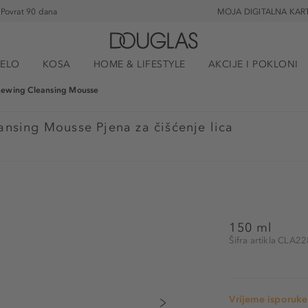
Povrat 90 dana
MOJA DIGITALNA KAR
JELO
KOSA
HOME & LIFESTYLE
AKCIJE I POKLONI
newing Cleansing Mousse
nsing Mousse Pjena za čišćenje lica
150 ml
Šifra artikla CLA2
Vrijeme isporuke