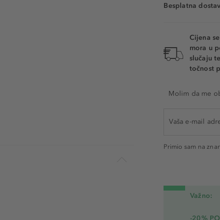
Besplatna dosta
Cijena s
mora u p
slučaju 
točnost p
Molim da me oba
Primio sam na zna
Važno:
-20% P