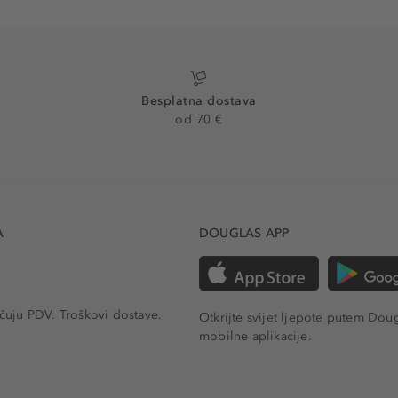
Besplatna dostava
od 70 €
A
DOUGLAS APP
učuju PDV.
Troškovi dostave.
Otkrijte svijet ljepote putem Dou
mobilne aplikacije.