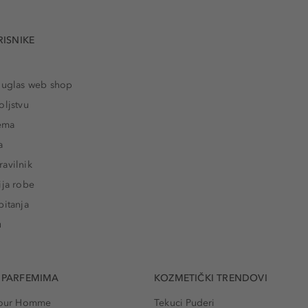
RISNIKE
ouglas web shop
oljstvu
rema
a
avilnik
ija robe
pitanja
u
 PARFEMIMA
KOZMETIČKI TRENDOVI
 Pour Homme
Tekuci Puderi