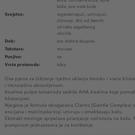
koža, normalna koža, suha
koža, sve vrste kože
Svojstva:
regenerirajući, umirujući,
čišćenje, štiti od štetnih
učinaka zagađenog
okoliša
Dob:
sve dobne skupine
Tekstura:
mousse
Punjivo:
ne
Vrsta proizvoda:
tuba
Ova pjena za čišćenje nježno uklanja šminku i vraća blist
i trenutačno obnovljenom.
Kiseline pulpe tamarinda sadrže AHA kiseline koje pomažu
blistavijom.
Njegova je formula obogaćena Clarins [Gentle Complex] s
encijana i matičnjaka koji umiruju i omekšavaju kožu.
Ekstrakt moringe sprječava prianjanje nečistoća na kožu. 
pumpicom jednostavna je za korištenje.