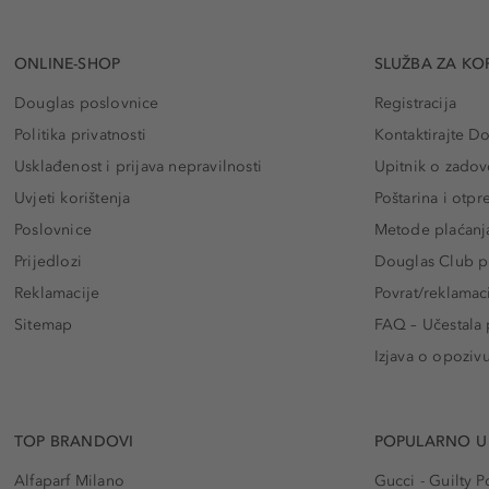
ONLINE-SHOP
SLUŽBA ZA KO
Douglas poslovnice
Registracija
Politika privatnosti
Kontaktirajte D
Usklađenost i prijava nepravilnosti
Upitnik o zadov
Uvjeti korištenja
Poštarina i otp
Poslovnice
Metode plaćanj
Prijedlozi
Douglas Club pr
Reklamacije
Povrat/reklamac
Sitemap
FAQ – Učestala 
Izjava o opoziv
TOP BRANDOVI
POPULARNO U
Alfaparf Milano
Gucci - Guilty