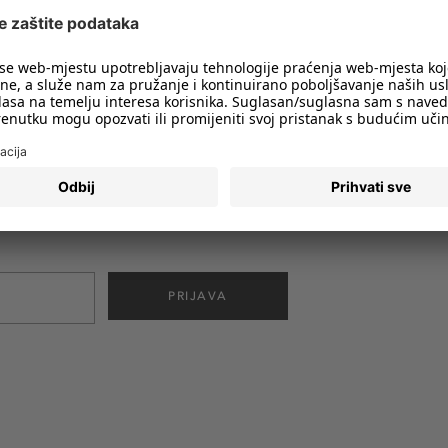
imali obavijesti o svim trendovima i
PRIJAVA