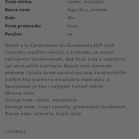
Vrsta mirisa:
cvjetni, orijentalni
Bazne note:
Agar drvo, ambreta
Dob:
40+
Vrsta proizvoda:
boca
Punjivo:
ne
Néroli a la Cardamome du Guatemala EDP nudi
limunsku svježinu nerolija u kontrastu sa srcem
začinjenim kardamomom, dok budi čula u osjetljivoj
igri senzualnih kontrasta. Bazne note sjemenki
ambrete i bijele šume zaokružuju ovaj karakteristični
parfem koji pozitivno eksplodira vitalnošću, a
fascinantan je kao i najljepši komad nakita.
Mirisne note:
Gornje note: neroli, mandarina
Srednje note: cvijet naranče, gvatemalski kardamom
Bazne note: ambreta, bijelo drvo
UPOTREBA