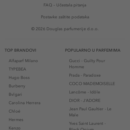
FAQ – Učestala pitanja
Postavke zaštite podataka
© 2026 Douglas parfumerije d.o.o.
TOP BRANDOVI
POPULARNO U PARFEMIMA
Alfaparf Milano
Gucci - Guilty Pour
Homme
TYPEBEA
Prada - Paradoxe
Hugo Boss
COCO MADEMOISELLE
Burberry
Lancôme - Idôle
Bvlgari
DIOR - J’ADORE
Carolina Herrera
Jean Paul Gaultier - Le
Chloé
Male
Hermes
Yves Saint Laurent -
Kenzo
Black Opium