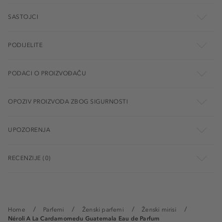
SASTOJCI
PODIJELITE
PODACI O PROIZVOĐAČU
OPOZIV PROIZVODA ZBOG SIGURNOSTI
UPOZORENJA
RECENZIJE (0)
Home
Parfemi
Ženski parfemi
Ženski mirisi
Néroli A La Cardamomedu Guatemala Eau de Parfum