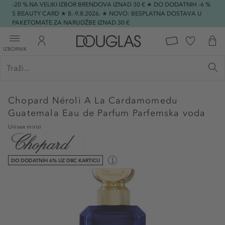
-20 % NA VELIKI IZBOR BRENDOVA IZNAD 30 € ★ DO DODATNIH -6 %
S BEAUTY CARD ★ 8.-9.8.2026. ★ NOVO: BESPLATNA DOSTAVA U
PAKETOMATE ZA NARUDŽBE IZNAD 30 €
IZBORNIK
Chopard
Néroli A La Cardamomedu
Guatemala Eau de Parfum Parfemska voda
Unisex mirisi
DO DODATNIH 6% UZ DBC KARTICU