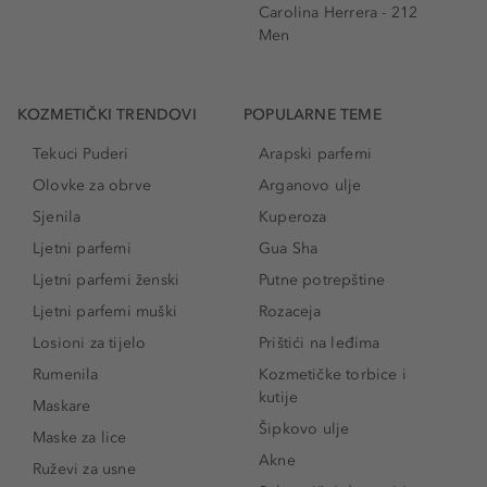
Carolina Herrera - 212
Men
KOZMETIČKI TRENDOVI
POPULARNE TEME
Tekuci Puderi
Arapski parfemi
Olovke za obrve
Arganovo ulje
Sjenila
Kuperoza
Ljetni parfemi
Gua Sha
Ljetni parfemi ženski
Putne potrepštine
Ljetni parfemi muški
Rozaceja
Losioni za tijelo
Prištići na leđima
Rumenila
Kozmetičke torbice i
kutije
Maskare
Šipkovo ulje
Maske za lice
Akne
Ruževi za usne