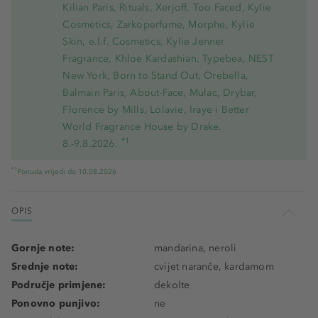
Kilian Paris, Rituals, Xerjoff, Too Faced, Kylie
Cosmetics, Zarkoperfume, Morphe, Kylie
Skin, e.l.f. Cosmetics, Kylie Jenner
Fragrance, Khloe Kardashian, Typebea, NEST
New York, Born to Stand Out, Orebella,
Balmain Paris, About-Face, Mulac, Drybar,
Florence by Mills, Lolavie, Iraye i Better
World Fragrance House by Drake.
*1
8.-9.8.2026.
*1
Ponuda vrijedi do 10.08.2026
OPIS
Gornje note:
mandarina, neroli
Srednje note:
cvijet naranče, kardamom
Područje primjene:
dekolte
Ponovno punjivo:
ne