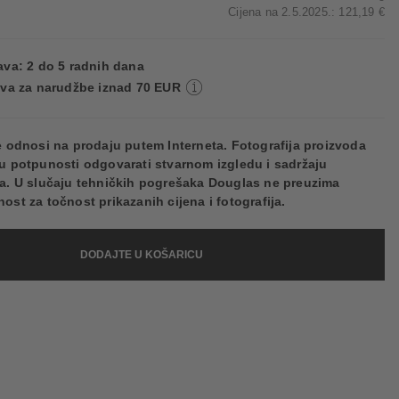
Cijena na 2.5.2025.: 121,19 €
va: 2 do 5 radnih dana
va za narudžbe iznad 70 EUR
e odnosi na prodaju putem Interneta. Fotografija proizvoda
u potpunosti odgovarati stvarnom izgledu i sadržaju
a. U slučaju tehničkih pogrešaka Douglas ne preuzima
ost za točnost prikazanih cijena i fotografija.
DODAJTE U KOŠARICU