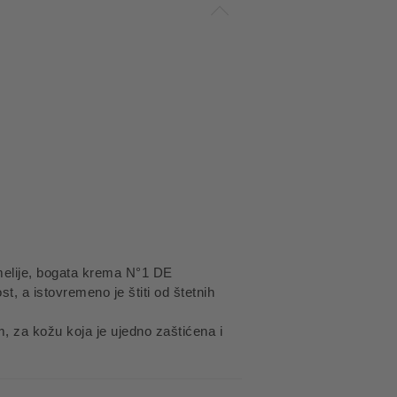
melije, bogata krema N°1 DE
t, a istovremeno je štiti od štetnih
lm, za kožu koja je ujedno zaštićena i