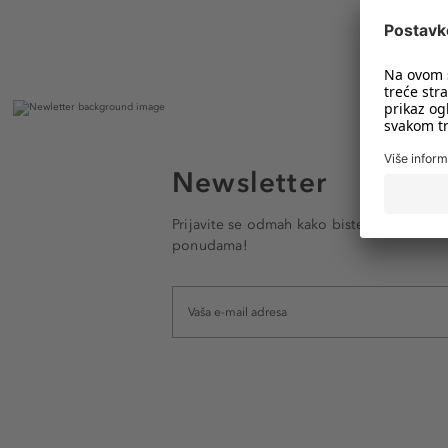
Newsletter
Prijavite se odmah kako biste e-mailom pr
ponudama!