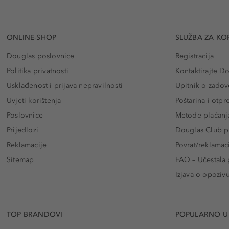
ONLINE-SHOP
SLUŽBA ZA KO
Douglas poslovnice
Registracija
Politika privatnosti
Kontaktirajte D
Usklađenost i prijava nepravilnosti
Upitnik o zadov
Uvjeti korištenja
Poštarina i otp
Poslovnice
Metode plaćanj
Prijedlozi
Douglas Club pr
Reklamacije
Povrat/reklamac
Sitemap
FAQ – Učestala 
Izjava o opoziv
TOP BRANDOVI
POPULARNO U