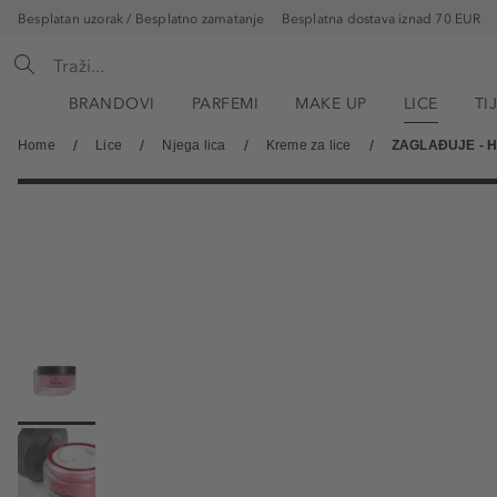
Besplatan uzorak / Besplatno zamatanje
Besplatna dostava iznad 70 EUR
BRANDOVI
PARFEMI
MAKE UP
LICE
TI
Home
Lice
Njega lica
Kreme za lice
ZAGLAĐUJE - HR