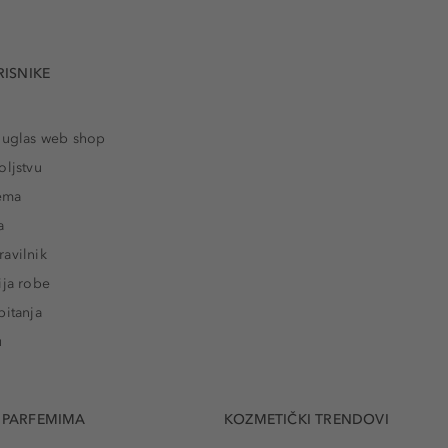
RISNIKE
ouglas web shop
oljstvu
rema
a
avilnik
ija robe
pitanja
u
 PARFEMIMA
KOZMETIČKI TRENDOVI