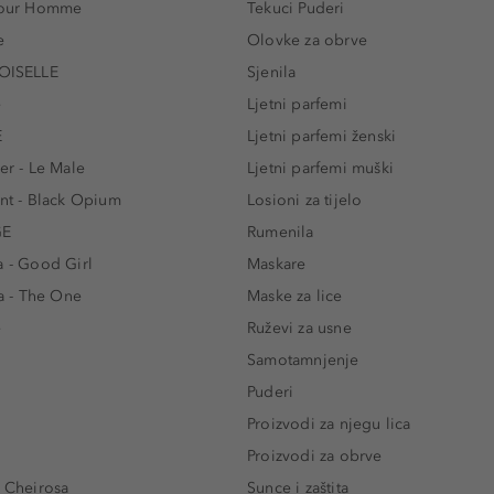
 Pour Homme
Tekuci Puderi
e
Olovke za obrve
ISELLE
Sjenila
e
Ljetni parfemi
E
Ljetni parfemi ženski
er - Le Male
Ljetni parfemi muški
ent - Black Opium
Losioni za tijelo
GE
Rumenila
a - Good Girl
Maskare
 - The One
Maske za lice
e
Ruževi za usne
Samotamnjenje
Puderi
Proizvodi za njegu lica
Proizvodi za obrve
- Cheirosa
Sunce i zaštita