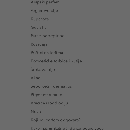
Arapski parfemi
Arganovo ulje
Kuperoza
Gua Sha
Putne potrepštine
Rozaceja
Prištići na leđima
Kozmetičke torbice i kutije
Šipkovo ulje
Akne
Seboroični dermatitis
Pigmentne mrlje
Vrećice ispod očiju
Novo
Koji mi parfem odgovara?
Kako našminkati oči da izgledaju veće