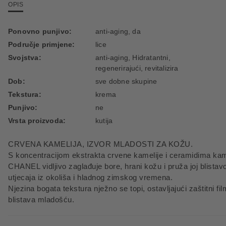
OPIS
Ponovno punjivo:
anti-aging, da
Područje primjene:
lice
Svojstva:
anti-aging, Hidratantni,
regenerirajući, revitalizira
Dob:
sve dobne skupine
Tekstura:
krema
Punjivo:
ne
Vrsta proizvoda:
kutija
CRVENA KAMELIJA, IZVOR MLADOSTI ZA KOŽU.
S koncentracijom ekstrakta crvene kamelije i ceramidima ka
CHANEL vidljivo zaglađuje bore, hrani kožu i pruža joj blistavos
utjecaja iz okoliša i hladnog zimskog vremena.
Njezina bogata tekstura nježno se topi, ostavljajući zaštitni fi
blistava mladošću.