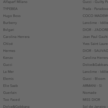
Alfaparf Milano
Gucci - Guilty
TYPEBEA
Prada - Paradox
Hugo Boss
COCO MADEMO
Burberry
Lancôme - Idôl
Bvlgari
DIOR - J’ADOR
Carolina Herrera
Jean Paul Gaulti
Chloé
Yves Saint Laur
Hermes
DIOR - SAUVA
Kenzo
Carolina Herrer
Gucci
Dolce&Gabbana
La Mer
Lancôme - Idôl
Elemis
Gucci - Bloom
Elie Saab
ARMANI - Sì
Guerlain
Nomade
Too Faced
MISS DIOR
Dolce&Gabbana
Sol de Janeiro 