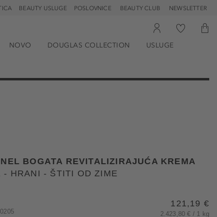
TICA
BEAUTY USLUGE
POSLOVNICE
BEAUTY CLUB
NEWSLETTER
NOVO
DOUGLAS COLLECTION
USLUGE
ANEL BOGATA REVITALIZIRAJUĆA KREMA
- HRANI - ŠTITI OD ZIME
121,19 €
00205
2.423,80 € / 1 kg