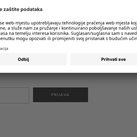
imali obavijesti o svim trendovima i
PRIJAVA