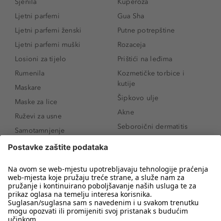
Sjenila
Kuperoza
Ljetni parfemi
Gua Sha
Ljetni parfemi ženski
Putne potrepštine
Ljetni parfemi muški
Rozaceja
Losioni za tijelo
Prištići na leđima
Rumenila
Kozmetičke torbice i
kutije
Maskare
Šipkovo ulje
Maske za lice
Akne
Ruževi za usne
Seboroični dermatitis
Samotamnjenje
Pigmentne mrlje
Puderi
Vrećice ispod očiju
Proizvodi za njegu lica
Novo
Proizvodi za obrve
Koji mi parfem
Sunce i zaštita
odgovara?
Serumi za lice
Kako našminkati oči da
Proizvodi za čišćenje lica
izgledaju veće