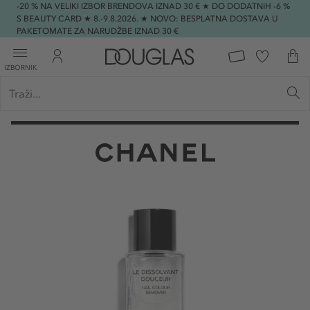
-20 % NA VELIKI IZBOR BRENDOVA IZNAD 30 € ★ DO DODATNIH -6 %
S BEAUTY CARD ★ 8.-9.8.2026. ★ NOVO: BESPLATNA DOSTAVA U
PAKETOMATE ZA NARUDŽBE IZNAD 30 €
IZBORNIK