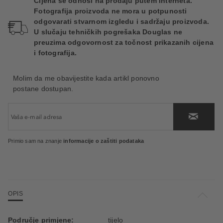
Cijena se odnosi na prodaju putem Interneta.
Fotografija proizvoda ne mora u potpunosti
odgovarati stvarnom izgledu i sadržaju proizvoda.
U slučaju tehničkih pogrešaka Douglas ne
preuzima odgovornost za točnost prikazanih cijena
i fotografija.
Molim da me obavijestite kada artikl ponovno
postane dostupan.
Primio sam na znanje
informacije o zaštiti podataka
OPIS
Područje primjene:
tijelo