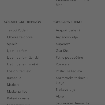
Men
KOZMETIČKI TRENDOVI
POPULARNE TEME
Tekuci Puderi
Arapski parfemi
Olovke za obrve
Arganovo ulje
Sjenila
Kuperoza
Ljetni parfemi
Gua Sha
Ljetni parfemi ženski
Putne potrepštine
Ljetni parfemi muški
Rozaceja
Losioni za tijelo
Prištići na leđima
Rumenila
Kozmetičke torbice i
kutije
Maskare
Šipkovo ulje
Maske za lice
Akne
Ruževi za usne
Seboroični dermatitis