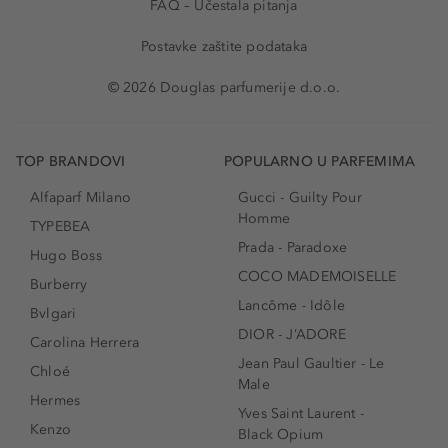
FAQ – Učestala pitanja
Postavke zaštite podataka
© 2026 Douglas parfumerije d.o.o.
TOP BRANDOVI
POPULARNO U PARFEMIMA
Alfaparf Milano
Gucci - Guilty Pour
Homme
TYPEBEA
Prada - Paradoxe
Hugo Boss
COCO MADEMOISELLE
Burberry
Lancôme - Idôle
Bvlgari
DIOR - J’ADORE
Carolina Herrera
Jean Paul Gaultier - Le
Chloé
Male
Hermes
Yves Saint Laurent -
Kenzo
Black Opium