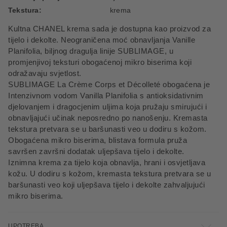
Tekstura:
krema
Kultna CHANEL krema sada je dostupna kao proizvod za
tijelo i dekolte. Neograničena moć obnavljanja Vanille
Planifolia, biljnog dragulja linije SUBLIMAGE, u
promjenjivoj teksturi obogaćenoj mikro biserima koji
odražavaju svjetlost.
SUBLIMAGE La Crème Corps et Décolleté obogaćena je
Intenzivnom vodom Vanilla Planifolia s antioksidativnim
djelovanjem i dragocjenim uljima koja pružaju smirujući i
obnavljajući učinak neposredno po nanošenju. Kremasta
tekstura pretvara se u baršunasti veo u dodiru s kožom.
Obogaćena mikro biserima, blistava formula pruža
savršen završni dodatak uljepšava tijelo i dekolte.
Iznimna krema za tijelo koja obnavlja, hrani i osvjetljava
kožu. U dodiru s kožom, kremasta tekstura pretvara se u
baršunasti veo koji uljepšava tijelo i dekolte zahvaljujući
mikro biserima.
UPOTREBA