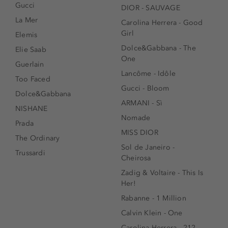
Gucci
DIOR - SAUVAGE
La Mer
Carolina Herrera - Good
Girl
Elemis
Dolce&Gabbana - The
Elie Saab
One
Guerlain
Lancôme - Idôle
Too Faced
Gucci - Bloom
Dolce&Gabbana
ARMANI - Sì
NISHANE
Nomade
Prada
MISS DIOR
The Ordinary
Sol de Janeiro -
Trussardi
Cheirosa
Zadig & Voltaire - This Is
Her!
Rabanne - 1 Million
Calvin Klein - One
Carolina Herrera - 212