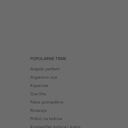
POPULARNE TEME
Arapski parfemi
Arganovo ulje
Kuperoza
Gua Sha
Putne potrepštine
Rozaceja
Prištići na leđima
Kozmetičke torbice i kutije