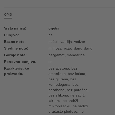
OPIS
Vrsta mirisa:
cvjetni
Punjivo:
ne
Bazne note:
pačuli, vanilija, vetiver
Srednje note:
mimoza, ruža, ylang ylang
Gornje note:
bergamot, mandarina
Ponovno punjivo:
ne
Karakteristike
bez acetona, bez
proizvoda:
amonijaka, bez ftalata,
bez glutena, bez
komedogena, bez
parabena, bez parafina,
bez silikona, ne sadrži
laktozu, ne sadrži
mikroplastiku, ne sadrži
orašaste plodove, ne