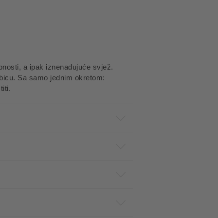
bnosti, a ipak iznenađujuće svjež.
bicu. Sa samo jednim okretom:
iti.