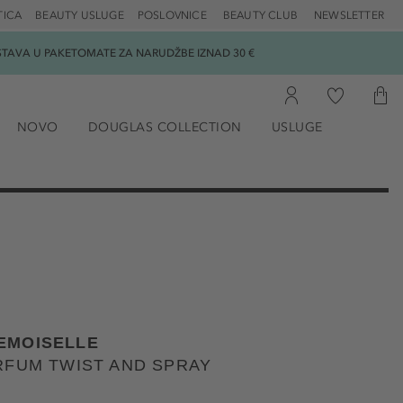
TICA
BEAUTY USLUGE
POSLOVNICE
BEAUTY CLUB
NEWSLETTER
DOSTAVA U PAKETOMATE ZA NARUDŽBE IZNAD 30 €
NOVO
DOUGLAS COLLECTION
USLUGE
EMOISELLE
RFUM TWIST AND SPRAY