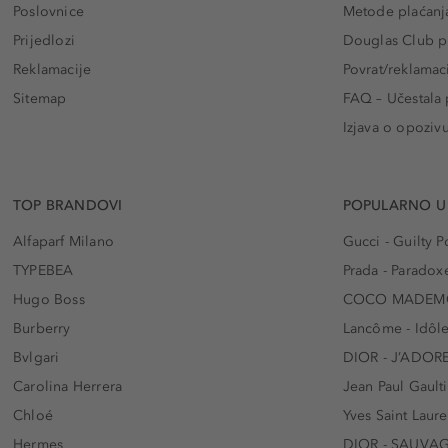
Poslovnice
Metode plaćanj
Prijedlozi
Douglas Club pr
Reklamacije
Povrat/reklamac
Sitemap
FAQ – Učestala 
Izjava o opoziv
TOP BRANDOVI
POPULARNO U
Alfaparf Milano
Gucci - Guilty
TYPEBEA
Prada - Paradox
Hugo Boss
COCO MADEMO
Burberry
Lancôme - Idôl
Bvlgari
DIOR - J’ADOR
Carolina Herrera
Jean Paul Gaulti
Chloé
Yves Saint Laur
Hermes
DIOR - SAUVA