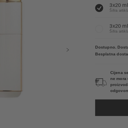
3x20 ml
Šifra arti
3x20 m
Šifra arti
Dostupno. Dosta
Besplatna dosta
Cijena s
ne mora 
proizvod
odgovorn