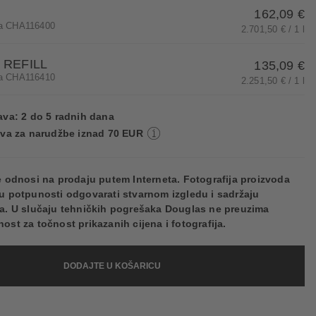
162,09 €
kla CHA116400
2.701,50 € / 1 l
l REFILL
135,09 €
kla CHA116410
2.251,50 € / 1 l
va: 2 do 5 radnih dana
va za narudžbe iznad 70 EUR
e odnosi na prodaju putem Interneta. Fotografija proizvoda
u potpunosti odgovarati stvarnom izgledu i sadržaju
a. U slučaju tehničkih pogrešaka Douglas ne preuzima
ost za točnost prikazanih cijena i fotografija.
DODAJTE U KOŠARICU