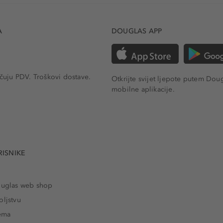
A
DOUGLAS APP
učuju PDV.
Troškovi dostave.
Otkrijte svijet ljepote putem Dou
mobilne aplikacije.
RISNIKE
ouglas web shop
oljstvu
rema