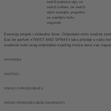
sadrži palmino ulje, ne
sadrži sulfate, ne sadrži
uljne sastojke, pogodno
za osjetljivu kožu,
veganski
Esencija smjele i slobodne žene. Orijentalni miris snažne oso
Eau de parfum «TWIST AND SPRAY» lako pristaje u vašu tor
moderne note ovog orijentalno-svježeg mirisa neće vas napust
UPOTREBA
SASTOJCI
PODACI O PROIZVOĐAČU
OPOZIV PROIZVODA ZBOG SIGURNOSTI