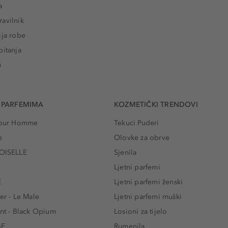
a
avilnik
ija robe
pitanja
u
 PARFEMIMA
KOZMETIČKI TRENDOVI
 Pour Homme
Tekuci Puderi
e
Olovke za obrve
ISELLE
Sjenila
e
Ljetni parfemi
E
Ljetni parfemi ženski
er - Le Male
Ljetni parfemi muški
ent - Black Opium
Losioni za tijelo
GE
Rumenila