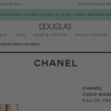
Povrat 90 dana
MOJA DIGITALNA KAR
★ DO DODATNIH -6 % S BEAUTY CARD ★ 8.-9.8.2026. ★ NOVO: BESPLATNA 
JELO
KOSA
HOME & LIFESTYLE
AKCIJE I POKLONI
PARFUM TWIST AND SPRAY
CHANEL
COCO MAD
EAU DE PA