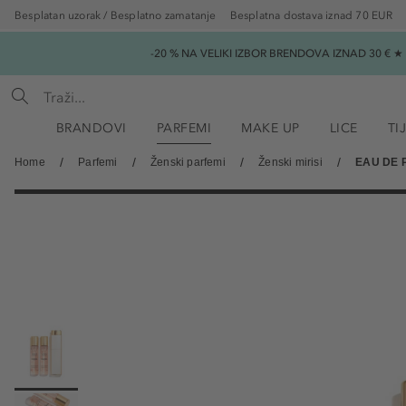
Besplatan uzorak / Besplatno zamatanje
Besplatna dostava iznad 70 EUR
-20 % NA VELIKI IZBOR BRENDOVA IZNAD 30 € 
BRANDOVI
PARFEMI
MAKE UP
LICE
TI
Home
Parfemi
Ženski parfemi
Ženski mirisi
EAU DE 