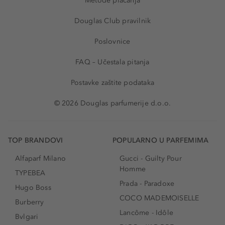
Metode plaćanja
Douglas Club pravilnik
Poslovnice
FAQ – Učestala pitanja
Postavke zaštite podataka
© 2026 Douglas parfumerije d.o.o.
TOP BRANDOVI
POPULARNO U PARFEMIMA
Alfaparf Milano
Gucci - Guilty Pour
Homme
TYPEBEA
Prada - Paradoxe
Hugo Boss
COCO MADEMOISELLE
Burberry
Lancôme - Idôle
Bvlgari