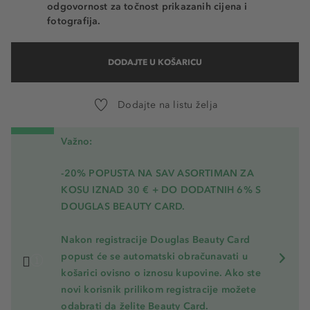
odgovornost za točnost prikazanih cijena i
fotografija.
DODAJTE U KOŠARICU
Dodajte na listu želja
Važno:
-20% POPUSTA NA SAV ASORTIMAN ZA
KOSU
IZNAD 30 € + DO DODATNIH 6% S
DOUGLAS BEAUTY CARD.
Nakon registracije Douglas Beauty Card
popust će se automatski obračunavati u
košarici ovisno o iznosu kupovine. Ako ste
novi korisnik prilikom registracije možete
odabrati da želite Beauty Card.