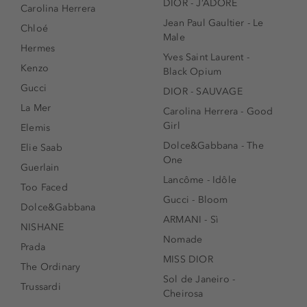
DIOR - J’ADORE
Carolina Herrera
Jean Paul Gaultier - Le
Chloé
Male
Hermes
Yves Saint Laurent -
Kenzo
Black Opium
Gucci
DIOR - SAUVAGE
La Mer
Carolina Herrera - Good
Girl
Elemis
Dolce&Gabbana - The
Elie Saab
One
Guerlain
Lancôme - Idôle
Too Faced
Gucci - Bloom
Dolce&Gabbana
ARMANI - Sì
NISHANE
Nomade
Prada
MISS DIOR
The Ordinary
Sol de Janeiro -
Trussardi
Cheirosa