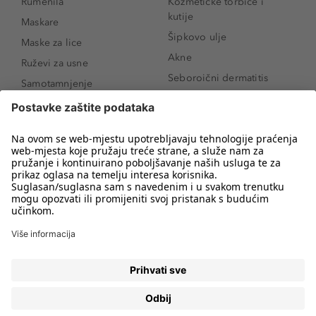
Rumenila
Kozmetičke torbice i
kutije
Maskare
Šipkovo ulje
Maske za lice
Akne
Ruževi za usne
Seboroični dermatitis
Samotamnjenje
Pigmentne mrlje
Puderi
Vrećice ispod očiju
Proizvodi za njegu lica
Novo
Proizvodi za obrve
Koji mi parfem
Sunce i zaštita
odgovara?
Serumi za lice
Kako našminkati oči da
Proizvodi za čišćenje lica
izgledaju veće
Bronzeri
Šminkanje spuštenih
kapaka
Anti-age serumi za lice
Kako ukloniti mitesere
Dermaplaning
Hijaluronska krema