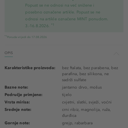
Popust se ne odnosi na već snižene i
posebno označene artikle. Popust se ne
odnosi na artikle označene MINT ponudom.
*1
3.-16.8.2026.
*1
Ponuda vrijedi do 17.08.2026
OPIS
Karakteristike proizvoda:
bez ftalata, bez parabena, bez
parafina, bez silikona, ne
sadrži sulfate
Bazne note:
jantarno drvo, mošus
Područje primjene:
tijelo
Vrsta mirisa:
cvjetni, slatki, svježi, voćni
Srednje note:
crni ribiz, magnolija, ruža,
đurđica
Gornje note:
grejp, rabarbara