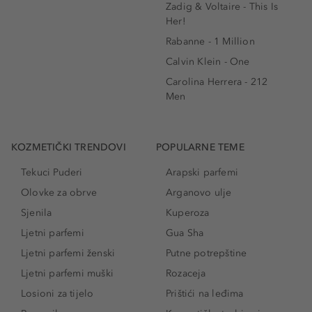
Zadig & Voltaire - This Is
Her!
Rabanne - 1 Million
Calvin Klein - One
Carolina Herrera - 212
Men
KOZMETIČKI TRENDOVI
POPULARNE TEME
Tekuci Puderi
Arapski parfemi
Olovke za obrve
Arganovo ulje
Sjenila
Kuperoza
Ljetni parfemi
Gua Sha
Ljetni parfemi ženski
Putne potrepštine
Ljetni parfemi muški
Rozaceja
Losioni za tijelo
Prištići na leđima