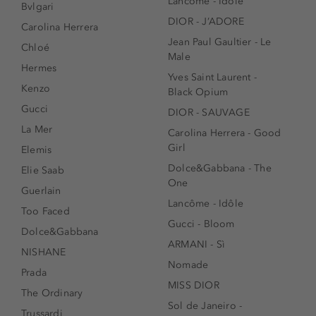
Lancôme - Idôle
Bvlgari
DIOR - J’ADORE
Carolina Herrera
Jean Paul Gaultier - Le
Chloé
Male
Hermes
Yves Saint Laurent -
Kenzo
Black Opium
Gucci
DIOR - SAUVAGE
La Mer
Carolina Herrera - Good
Girl
Elemis
Dolce&Gabbana - The
Elie Saab
One
Guerlain
Lancôme - Idôle
Too Faced
Gucci - Bloom
Dolce&Gabbana
ARMANI - Sì
NISHANE
Nomade
Prada
MISS DIOR
The Ordinary
Sol de Janeiro -
Trussardi