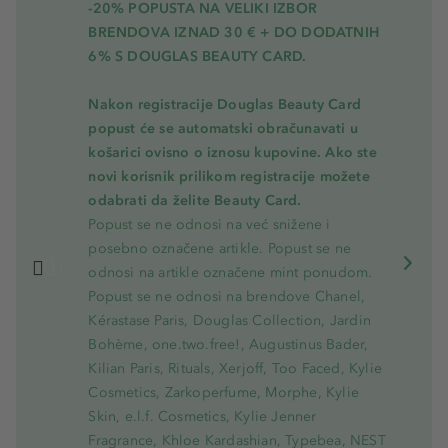
-20% POPUSTA NA VELIKI IZBOR
BRENDOVA IZNAD 30 € + DO DODATNIH
6% S DOUGLAS BEAUTY CARD.
Nakon registracije Douglas Beauty Card
popust će se automatski obračunavati u
košarici ovisno o iznosu kupovine. Ako ste
novi korisnik prilikom registracije možete
odabrati da želite Beauty Card.
Popust se ne odnosi na već snižene i
posebno označene artikle. Popust se ne
odnosi na artikle označene mint ponudom.
Popust se ne odnosi na brendove Chanel,
Kérastase Paris, Douglas Collection, Jardin
Bohème, one.two.free!, Augustinus Bader,
Kilian Paris, Rituals, Xerjoff, Too Faced, Kylie
Cosmetics, Zarkoperfume, Morphe, Kylie
Skin, e.l.f. Cosmetics, Kylie Jenner
Fragrance, Khloe Kardashian, Typebea, NEST