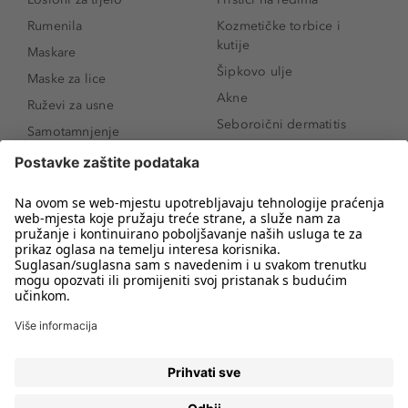
Rumenila
Kozmetičke torbice i
kutije
Maskare
Šipkovo ulje
Maske za lice
Akne
Ruževi za usne
Seboroični dermatitis
Samotamnjenje
Pigmentne mrlje
Puderi
Vrećice ispod očiju
Proizvodi za njegu lica
Novo
Proizvodi za obrve
Koji mi parfem
Sunce i zaštita
odgovara?
Serumi za lice
Kako našminkati oči da
Proizvodi za čišćenje lica
izgledaju veće
Bronzeri
Šminkanje spuštenih
kapaka
Anti-age serumi za lice
Kako ukloniti mitesere
Dermaplaning