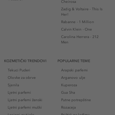
Cheirosa
Zadig & Voltaire - This Is
Her!
Rabanne - 1 Million
Calvin Klein - One
Carolina Herrera - 212
Men
KOZMETIČKI TRENDOVI
POPULARNE TEME
Tekuci Puderi
Arapski parfemi
Olovke za obrve
Arganovo ulje
Sjenila
Kuperoza
Ljetni parfemi
Gua Sha
Ljetni parfemi ženski
Putne potrepštine
Ljetni parfemi muški
Rozaceja
Losioni za tijelo
Prištići na leđima