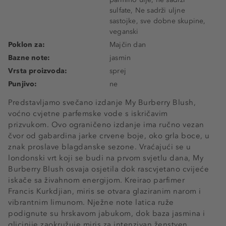
sulfate, Ne sadrži uljne
sastojke, sve dobne skupine,
veganski
Poklon za:
Majčin dan
Bazne note:
jasmin
Vrsta proizvoda:
sprej
Punjivo:
ne
Predstavljamo svečano izdanje My Burberry Blush,
voćno cvjetne parfemske vode s iskričavim
prizvukom. Ovo ograničeno izdanje ima ručno vezan
čvor od gabardina jarke crvene boje, oko grla boce, u
znak proslave blagdanske sezone. Vraćajući se u
londonski vrt koji se budi na prvom svjetlu dana, My
Burberry Blush osvaja osjetila dok rascvjetano cvijeće
iskače sa živahnom energijom. Kreirao parfimer
Francis Kurkdjian, miris se otvara glaziranim narom i
vibrantnim limunom. Nježne note latica ruže
podignute su hrskavom jabukom, dok baza jasmina i
glicinije zaokružuje miris za intenzivan ženstven