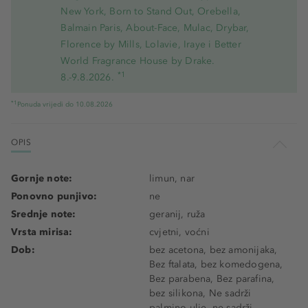
New York, Born to Stand Out, Orebella,
Balmain Paris, About-Face, Mulac, Drybar,
Florence by Mills, Lolavie, Iraye i Better
World Fragrance House by Drake.
*1
8.-9.8.2026.
*1
Ponuda vrijedi do 10.08.2026
OPIS
Gornje note:
limun, nar
Ponovno punjivo:
ne
Srednje note:
geranij, ruža
Vrsta mirisa:
cvjetni, voćni
Dob:
bez acetona, bez amonijaka,
Bez ftalata, bez komedogena,
Bez parabena, Bez parafina,
bez silikona, Ne sadrži
palmino ulje, ne sadrži