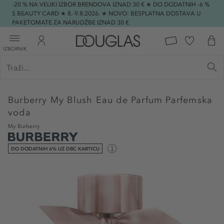
-20 % NA VELIKI IZBOR BRENDOVA IZNAD 30 € ★ DO DODATNIH -6 %
S BEAUTY CARD ★ 8.-9.8.2026. ★ NOVO: BESPLATNA DOSTAVA U
PAKETOMATE ZA NARUDŽBE IZNAD 30 €
IZBORNIK
Burberry
My Blush Eau de Parfum Parfemska
voda
My Burberry
DO DODATNIH 6% UZ DBC KARTICU