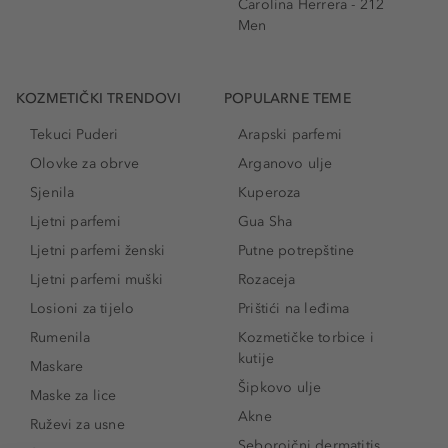
Carolina Herrera - 212
Men
KOZMETIČKI TRENDOVI
POPULARNE TEME
Tekuci Puderi
Arapski parfemi
Olovke za obrve
Arganovo ulje
Sjenila
Kuperoza
Ljetni parfemi
Gua Sha
Ljetni parfemi ženski
Putne potrepštine
Ljetni parfemi muški
Rozaceja
Losioni za tijelo
Prištići na leđima
Rumenila
Kozmetičke torbice i
kutije
Maskare
Šipkovo ulje
Maske za lice
Akne
Ruževi za usne
Seboroični dermatitis