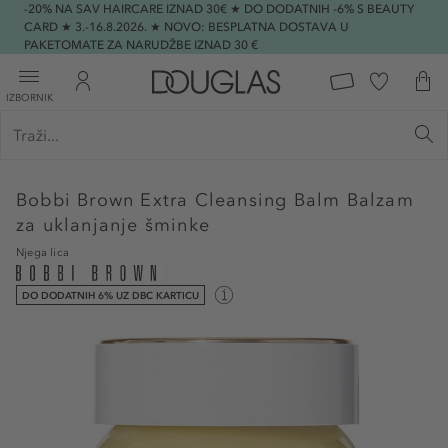
-20% NA SAV HAIRCARE IZNAD 30€ ★ DO DODATNIH -6% S BEAUTY
CARD ★ 3.-16.8.2026. ★ NOVO: BESPLATNA DOSTAVA U
PAKETOMATE ZA NARUDŽBE IZNAD 30 €
IZBORNIK
Bobbi Brown
Extra Cleansing Balm Balzam
za uklanjanje šminke
Njega lica
DO DODATNIH 6% UZ DBC KARTICU