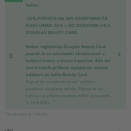
Važno:
-20% POPUSTA NA SAV ASORTIMAN ZA
KOSU
IZNAD 30 € + DO DODATNIH 6% S
DOUGLAS BEAUTY CARD.
Nakon registracije Douglas Beauty Card
popust će se automatski obračunavati u
košarici ovisno o iznosu kupovine. Ako ste
novi korisnik prilikom registracije možete
odabrati da želite Beauty Card.
Popust se ne odnosi na već snižene i
posebno označene artikle. Popust se ne
odnosi na artikle označene MINT ponudom.
*1
3.-16.8.2026.
*1
Ponuda vrijedi do 17.08.2026
OPIS