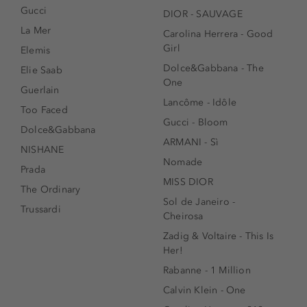
Gucci
DIOR - SAUVAGE
La Mer
Carolina Herrera - Good
Girl
Elemis
Dolce&Gabbana - The
Elie Saab
One
Guerlain
Lancôme - Idôle
Too Faced
Gucci - Bloom
Dolce&Gabbana
ARMANI - Sì
NISHANE
Nomade
Prada
MISS DIOR
The Ordinary
Sol de Janeiro -
Trussardi
Cheirosa
Zadig & Voltaire - This Is
Her!
Rabanne - 1 Million
Calvin Klein - One