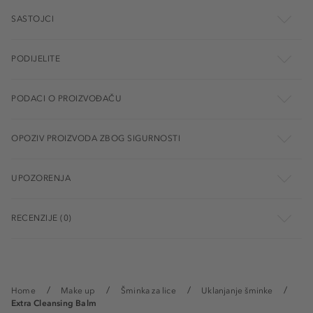
SASTOJCI
PODIJELITE
PODACI O PROIZVOĐAČU
OPOZIV PROIZVODA ZBOG SIGURNOSTI
UPOZORENJA
RECENZIJE (0)
Home
Make up
Šminka za lice
Uklanjanje šminke
Extra Cleansing Balm