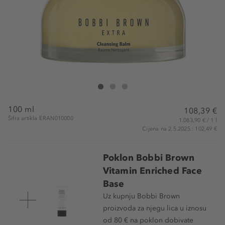
Bobbi Brown Extra Cleansing Balm
Extra Cleansing Balm
Extra Cleansing Balm
100 ml
108,39 €
Šifra artikla ERAN010000
1.083,90 € / 1 l
Cijena na 2.5.2025.: 102,49 €
Poklon Bobbi Brown
Vitamin Enriched Face
Base
Uz kupnju Bobbi Brown
proizvoda za njegu lica u iznosu
od 80 € na poklon dobivate