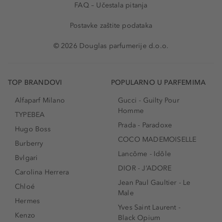
FAQ – Učestala pitanja
Postavke zaštite podataka
© 2026 Douglas parfumerije d.o.o.
TOP BRANDOVI
POPULARNO U PARFEMIMA
Alfaparf Milano
Gucci - Guilty Pour
Homme
TYPEBEA
Prada - Paradoxe
Hugo Boss
COCO MADEMOISELLE
Burberry
Lancôme - Idôle
Bvlgari
DIOR - J’ADORE
Carolina Herrera
Jean Paul Gaultier - Le
Chloé
Male
Hermes
Yves Saint Laurent -
Kenzo
Black Opium