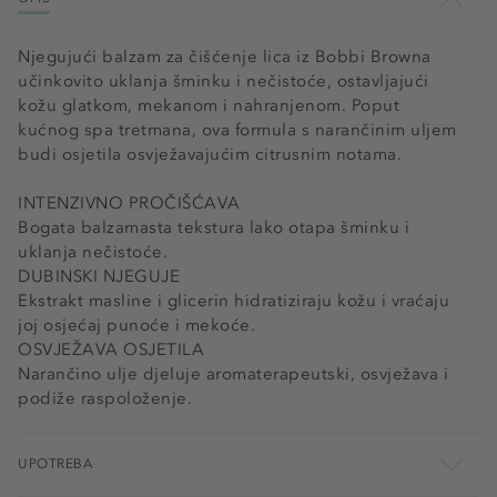
Njegujući balzam za čišćenje lica iz Bobbi Browna
učinkovito uklanja šminku i nečistoće, ostavljajući
kožu glatkom, mekanom i nahranjenom. Poput
kućnog spa tretmana, ova formula s narančinim uljem
budi osjetila osvježavajućim citrusnim notama.
INTENZIVNO PROČIŠĆAVA
Bogata balzamasta tekstura lako otapa šminku i
uklanja nečistoće.
DUBINSKI NJEGUJE
Ekstrakt masline i glicerin hidratiziraju kožu i vraćaju
joj osjećaj punoće i mekoće.
OSVJEŽAVA OSJETILA
Narančino ulje djeluje aromaterapeutski, osvježava i
podiže raspoloženje.
UPOTREBA