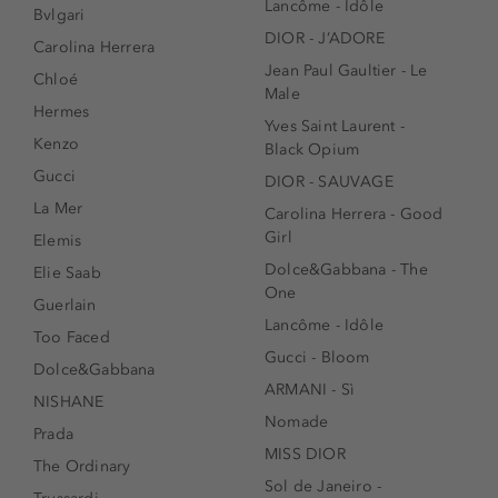
Lancôme - Idôle
Bvlgari
DIOR - J’ADORE
Carolina Herrera
Jean Paul Gaultier - Le
Chloé
Male
Hermes
Yves Saint Laurent -
Kenzo
Black Opium
Gucci
DIOR - SAUVAGE
La Mer
Carolina Herrera - Good
Girl
Elemis
Dolce&Gabbana - The
Elie Saab
One
Guerlain
Lancôme - Idôle
Too Faced
Gucci - Bloom
Dolce&Gabbana
ARMANI - Sì
NISHANE
Nomade
Prada
MISS DIOR
The Ordinary
Sol de Janeiro -