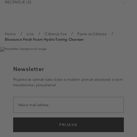
RECENZIJE (0)
Home
Lice
Čišćenje lica
Pjene za čišćenje
Biosource Fresh Foam Hydro-Toning Cleanser
Newsletter
Prijavite se odmah kako biste e-mailom primali obavijesti o svim
trendovima i ponudama!
PRIJAVA