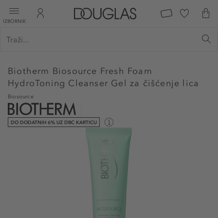
IZBORNIK
Biotherm
Biosource Fresh Foam
HydroToning Cleanser Gel za čišćenje lica
Biosource
DO DODATNIH 6% UZ DBC KARTICU