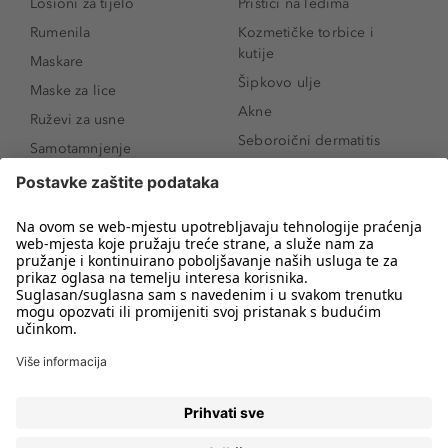
Losioni za tijelo
Prištići na leđima
Rumenila
Kozmetičke torbice i
kutije
Maskare
Šipkovo ulje
Maske za lice
Akne
Ruževi za usne
Seboroični dermatitis
Samotamnjenje
Pigmentne mrlje
Puderi
Vrećice ispod očiju
Proizvodi za njegu lica
Novo
Proizvodi za obrve
Koji mi parfem
Sunce i zaštita
odgovara?
Serumi za lice
Kako našminkati oči da
Proizvodi za čišćenje lica
izgledaju veće
Bronzeri
Šminkanje spuštenih
kapaka
Anti-age serumi za lice
Kako ukloniti mitesere
Dermaplaning