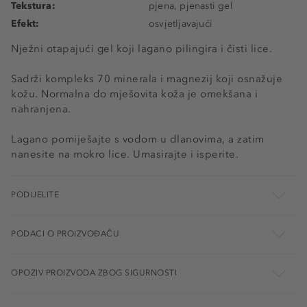
Tekstura:
pjena, pjenasti gel
Efekt:
osvjetljavajući
Nježni otapajući gel koji lagano pilingira i čisti lice.
Sadrži kompleks 70 minerala i magnezij koji osnažuje
kožu. Normalna do mješovita koža je omekšana i
nahranjena.
Lagano pomiješajte s vodom u dlanovima, a zatim
nanesite na mokro lice. Umasirajte i isperite.
PODIJELITE
PODACI O PROIZVOĐAČU
OPOZIV PROIZVODA ZBOG SIGURNOSTI