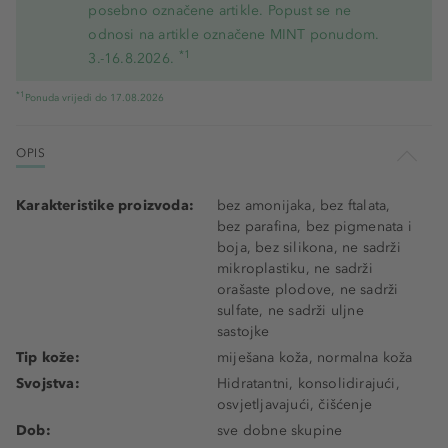
posebno označene artikle. Popust se ne
odnosi na artikle označene MINT ponudom.
*1
3.-16.8.2026.
*1
Ponuda vrijedi do 17.08.2026
OPIS
Karakteristike proizvoda:
bez amonijaka, bez ftalata,
bez parafina, bez pigmenata i
boja, bez silikona, ne sadrži
mikroplastiku, ne sadrži
orašaste plodove, ne sadrži
sulfate, ne sadrži uljne
sastojke
Tip kože:
miješana koža, normalna koža
Svojstva:
Hidratantni, konsolidirajući,
osvjetljavajući, čišćenje
Dob:
sve dobne skupine