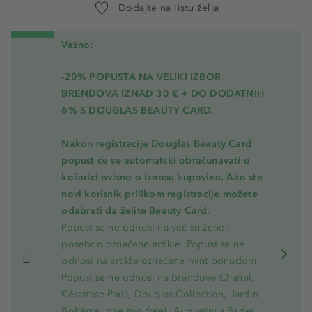
Dodajte na listu želja
Važno:
-20% POPUSTA NA VELIKI IZBOR
BRENDOVA IZNAD 30 € + DO DODATNIH
6% S DOUGLAS BEAUTY CARD.
Nakon registracije Douglas Beauty Card
popust će se automatski obračunavati u
košarici ovisno o iznosu kupovine. Ako ste
novi korisnik prilikom registracije možete
odabrati da želite Beauty Card.
Popust se ne odnosi na već snižene i
posebno označene artikle. Popust se ne
odnosi na artikle označene mint ponudom.
Popust se ne odnosi na brendove Chanel,
Kérastase Paris, Douglas Collection, Jardin
Bohème, one.two.free!, Augustinus Bader,