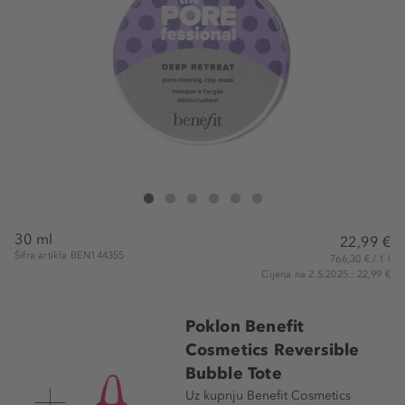
Benefit Cosmetics Deep Retreat Pore-Clearing Clay Mask Min
Deep Retreat Pore-Clearing Clay Mask Mini
Deep Retreat Pore-Clearing Clay Mask Mini
Deep Retreat Pore-Clearing Clay Mask Mini
Deep Retreat Pore-Clearing Clay Mask M
Deep Retreat Pore-Clearing Clay M
30 ml
22,99 €
Šifra artikla BEN144355
766,30 € / 1 l
Cijena na 2.5.2025.: 22,99 €
Poklon Benefit
Cosmetics Reversible
Bubble Tote
Uz kupnju Benefit Cosmetics