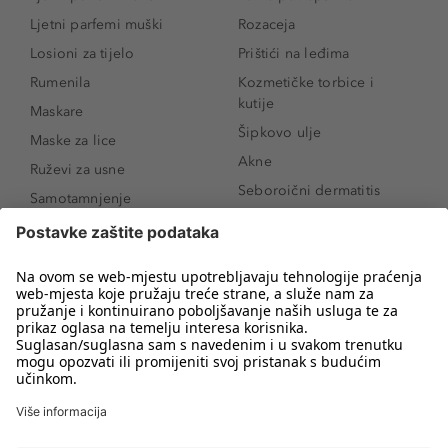
Ljetni parfemi muški
Rozaceja
Losioni za tijelo
Prištići na leđima
Rumenila
Kozmetičke torbice i
kutije
Maskare
Šipkovo ulje
Maske za lice
Akne
Ruževi za usne
Seboroični dermatitis
Samotamnjenje
Pigmentne mrlje
Puderi
Vrećice ispod očiju
Proizvodi za njegu lica
Novo
Proizvodi za obrve
Koji mi parfem
Sunce i zaštita
odgovara?
Serumi za lice
Kako našminkati oči da
Proizvodi za čišćenje lica
izgledaju veće
Bronzeri
Šminkanje spuštenih
kapaka
Anti-age serumi za lice