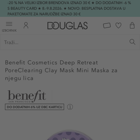
-20 % NA VELIKI IZBOR BRENDOVA IZNAD 30 € ★ DO DODATNIH -6 %
S BEAUTY CARD ★ 8.-9.8.2026. ★ NOVO: BESPLATNA DOSTAVA U
PAKETOMATE ZA NARUDŽBE IZNAD 30 €
IZBORNIK
Benefit Cosmetics
Deep Retreat
PoreClearing Clay Mask Mini Maska za
njegu lica
DO DODATNIH 6% UZ DBC KARTICU