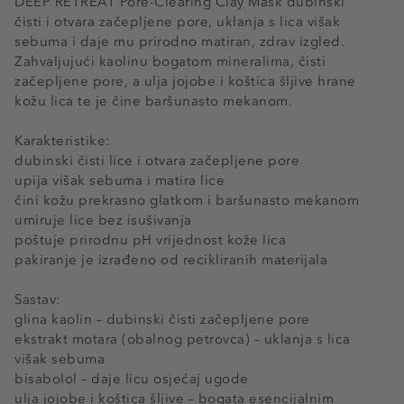
DEEP RETREAT Pore-Clearing Clay Mask dubinski
čisti i otvara začepljene pore, uklanja s lica višak
sebuma i daje mu prirodno matiran, zdrav izgled.
Zahvaljujući kaolinu bogatom mineralima, čisti
začepljene pore, a ulja jojobe i koštica šljive hrane
kožu lica te je čine baršunasto mekanom.
Karakteristike:
dubinski čisti lice i otvara začepljene pore
upija višak sebuma i matira lice
čini kožu prekrasno glatkom i baršunasto mekanom
umiruje lice bez isušivanja
poštuje prirodnu pH vrijednost kože lica
pakiranje je izrađeno od recikliranih materijala
Sastav:
glina kaolin – dubinski čisti začepljene pore
ekstrakt motara (obalnog petrovca) – uklanja s lica
višak sebuma
bisabolol – daje licu osjećaj ugode
ulja jojobe i koštica šljive – bogata esencijalnim