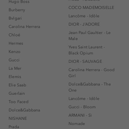
Hugo Boss
COCO MADEMOISELLE
Burberry
Lancôme - Idôle
Bvlgari
DIOR - J’ADORE
Carolina Herrera
Jean Paul Gaultier - Le
Chloé
Male
Hermes
Yves Saint Laurent -
Kenzo
Black Opium
Gucci
DIOR - SAUVAGE
La Mer
Carolina Herrera - Good
Girl
Elemis
Dolce&Gabbana - The
Elie Saab
One
Guerlain
Lancôme - Idôle
Too Faced
Gucci - Bloom
Dolce&Gabbana
ARMANI - Sì
NISHANE
Nomade
Prada