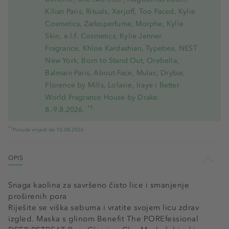
Kilian Paris, Rituals, Xerjoff, Too Faced, Kylie
Cosmetics, Zarkoperfume, Morphe, Kylie
Skin, e.l.f. Cosmetics, Kylie Jenner
Fragrance, Khloe Kardashian, Typebea, NEST
New York, Born to Stand Out, Orebella,
Balmain Paris, About-Face, Mulac, Drybar,
Florence by Mills, Lolavie, Iraye i Better
World Fragrance House by Drake.
*1
8.-9.8.2026.
*1
Ponuda vrijedi do 10.08.2026
OPIS
Snaga kaolina za savršeno čisto lice i smanjenje
proširenih pora
Riješite se viška sebuma i vratite svojem licu zdrav
izgled. Maska s glinom Benefit The POREfessional