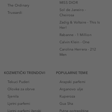
MISS DIOR
The Ordinary
Sol de Janeiro -
Trussardi
Cheirosa
Zadig & Voltaire - This Is
Her!
Rabanne - 1 Million
Calvin Klein - One
Carolina Herrera - 212
Men
KOZMETIČKI TRENDOVI
POPULARNE TEME
Tekuci Puderi
Arapski parfemi
Olovke za obrve
Arganovo ulje
Sjenila
Kuperoza
Ljetni parfemi
Gua Sha
Ljetni parfemi ženski
Putne potrepštine