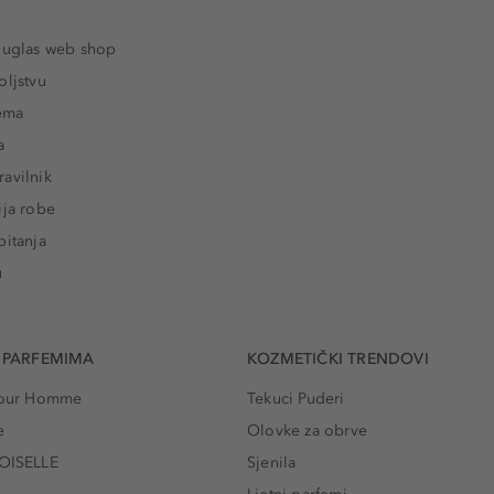
ouglas web shop
oljstvu
rema
a
avilnik
ija robe
pitanja
u
 PARFEMIMA
KOZMETIČKI TRENDOVI
 Pour Homme
Tekuci Puderi
e
Olovke za obrve
ISELLE
Sjenila