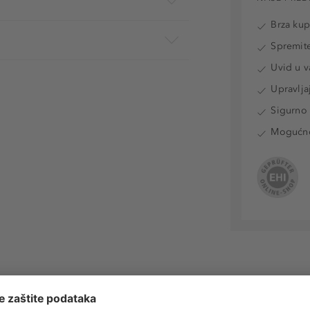
Brza ku
Spremite
Uvid u v
Upravlja
Sigurno 
Mogućnos