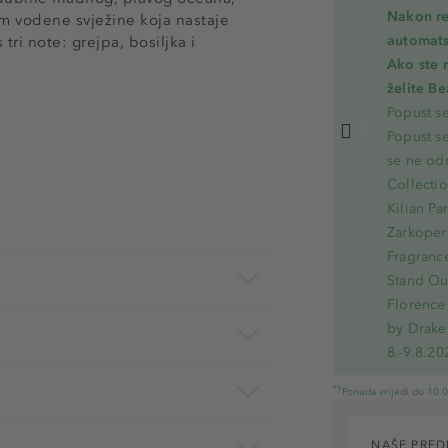
Nakon re
m vodene svježine koja nastaje
automats
ri note: grejpa, bosiljka i
Ako ste 
želite B
Popust s
Popust s
se ne od
Collecti
Kilian Pa
Zarkoperf
Fragranc
Stand Out
Florence 
by Drake
8.-9.8.20
*1
Ponuda vrijedi do 10.
NAŠE PRED