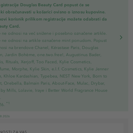
gistracije Douglas Beauty Card popust će se
ki obračunavati u košarici ovisno o iznosu kupovine.
novi korisnik prilikom registracije možete odabrati da
eauty Card.
e ne odnosi na već snižene i posebno označene artikle.
e ne odnosi na artikle označene mint ponudom. Popust
nosi na brendove Chanel, Kérastase Paris, Douglas
on, Jardin Bohème, one.two.free!, Augustinus Bader,
ris, Rituals, Xerjoff, Too Faced, Kylie Cosmetics,
ume, Morphe, Kylie Skin, e.l.f. Cosmetics, Kylie Jenner
e, Khloe Kardashian, Typebea, NEST New York, Born to
, Orebella, Balmain Paris, About-Face, Mulac, Drybar,
by Mills, Lolavie, Iraye i Better World Fragrance House
.
*1
26.
08.2026
NOSTI ZA VAS