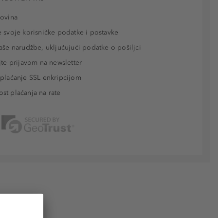
povina
 svoje korisničke podatke i postavke
aše narudžbe, uključujući podatke o pošiljci
jte prijavom na newsletter
plaćanje SSL enkripcijom
t plaćanja na rate