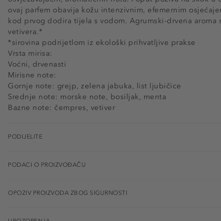
ovaj parfem obavija kožu intenzivnim, efemernim osjećaje
kod prvog dodira tijela s vodom. Agrumski-drvena aroma s t
vetivera.*
*sirovina podrijetlom iz ekološki prihvatljive prakse
Vrsta mirisa:
Voćni, drvenasti
Mirisne note:
Gornje note: grejp, zelena jabuka, list ljubičice
Srednje note: morske note, bosiljak, menta
Bazne note: čempres, vetiver
PODIJELITE
PODACI O PROIZVOĐAČU
OPOZIV PROIZVODA ZBOG SIGURNOSTI
UPOZORENJA