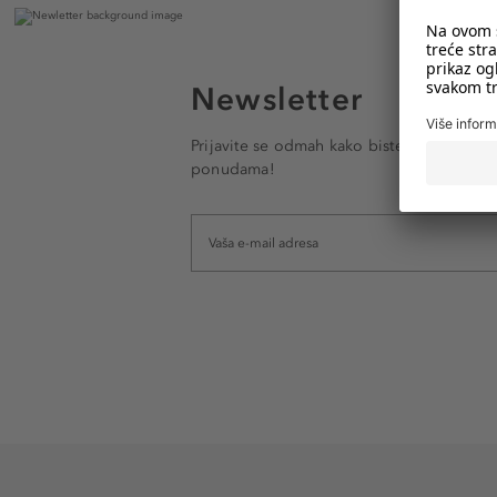
Newsletter
Prijavite se odmah kako biste e-mailom pr
ponudama!