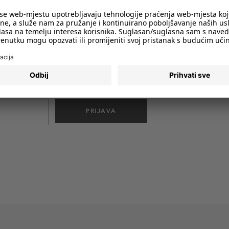
imali obavijesti o svim trendovima i
PRIJAVA