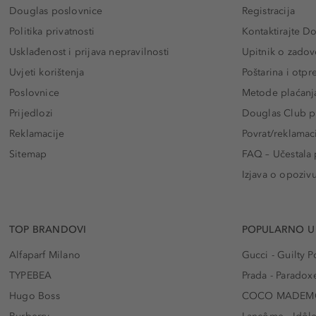
Douglas poslovnice
Registracija
Politika privatnosti
Kontaktirajte D
Usklađenost i prijava nepravilnosti
Upitnik o zadov
Uvjeti korištenja
Poštarina i otp
Poslovnice
Metode plaćanj
Prijedlozi
Douglas Club pr
Reklamacije
Povrat/reklamac
Sitemap
FAQ – Učestala 
Izjava o opoziv
TOP BRANDOVI
POPULARNO U
Alfaparf Milano
Gucci - Guilty
TYPEBEA
Prada - Paradox
Hugo Boss
COCO MADEMO