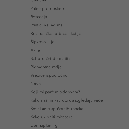
Gua Sha
Putne potrepštine
Rozaceja
Prištići na leđima
Kozmetičke torbice i kutije
Šipkovo ulje
Akne
Seboroični dermatitis
Pigmentne mrlje
Vrećice ispod očiju
Novo
Koji mi parfem odgovara?
Kako našminkati oči da izgledaju veće
Šminkanje spuštenih kapaka
Kako ukloniti mitesere
Dermaplaning