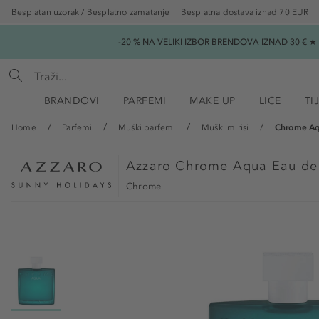
Besplatan uzorak / Besplatno zamatanje
Besplatna dostava iznad 70 EUR
-20 % NA VELIKI IZBOR BRENDOVA IZNAD 30 € 
BRANDOVI
PARFEMI
MAKE UP
LICE
TI
Home
Parfemi
Muški parfemi
Muški mirisi
Chrome Aq
Azzaro
Chrome Aqua Eau de 
Chrome