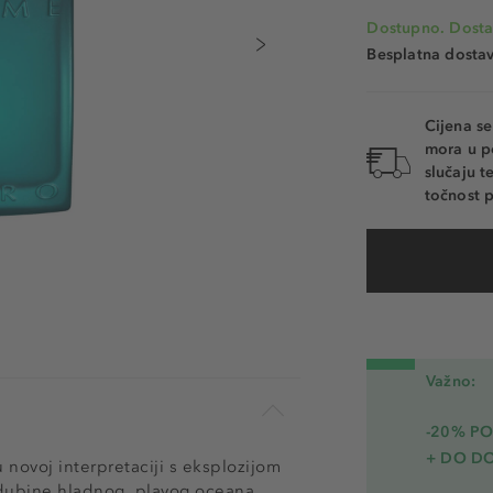
Dostupno. Dosta
Besplatna dosta
Cijena s
mora u p
slučaju 
točnost p
Važno:
-20% PO
+ DO D
novoj interpretaciji s eksplozijom
 dubine hladnog, plavog oceana,