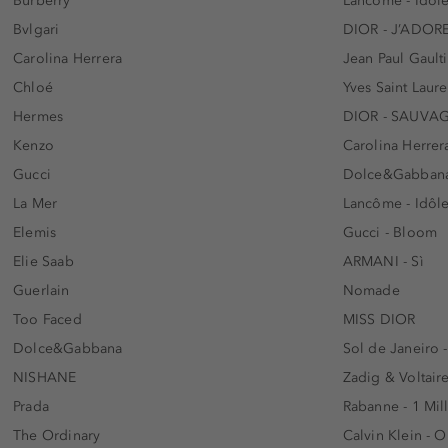
Burberry
Lancôme - Idôl
Bvlgari
DIOR - J’ADOR
Carolina Herrera
Jean Paul Gaulti
Chloé
Yves Saint Laur
Hermes
DIOR - SAUVA
Kenzo
Carolina Herrer
Gucci
Dolce&Gabbana
La Mer
Lancôme - Idôl
Elemis
Gucci - Bloom
Elie Saab
ARMANI - Sì
Guerlain
Nomade
Too Faced
MISS DIOR
Dolce&Gabbana
Sol de Janeiro 
NISHANE
Zadig & Voltaire
Prada
Rabanne - 1 Mil
The Ordinary
Calvin Klein - 