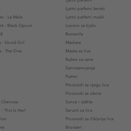
e
Ljetni parfemi
E
Ljetni parfemi ženski
er - Le Male
Ljetni parfemi muški
ent - Black Opium
Losioni za tijelo
GE
Rumenila
a - Good Girl
Maskare
 - The One
Maske za lice
e
Ruževi za usne
Samotamnjenje
Puderi
Proizvodi za njegu lica
Proizvodi za obrve
- Cheirosa
Sunce i zaštita
 - This Is Her!
Serumi za lice
lion
Proizvodi za čišćenje lica
One
Bronzeri