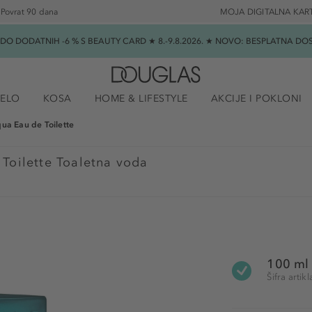
Povrat 90 dana
MOJA DIGITALNA KAR
★ DO DODATNIH -6 % S BEAUTY CARD ★ 8.-9.8.2026. ★ NOVO: BESPLATNA 
JELO
KOSA
HOME & LIFESTYLE
AKCIJE I POKLONI
ua Eau de Toilette
Toilette Toaletna voda
100 ml
Šifra arti