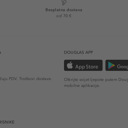
Besplatna dostava
od 70 €
A
DOUGLAS APP
učuju PDV.
Troškovi dostave.
Otkrijte svijet ljepote putem Dou
mobilne aplikacije.
RISNIKE