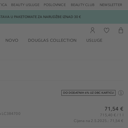
TICA
BEAUTY USLUGE
POSLOVNICE
BEAUTY CLUB
NEWSLETTER
DOSTAVA U PAKETOMATE ZA NARUDŽBE IZNAD 30 €
NOVO
DOUGLAS COLLECTION
USLUGE
DO DODATNIH 6% UZ DBC KARTICU
71,54 €
kla LC384700
715,40 € / 1 l
Cijena na 2.5.2025.: 71,54 €