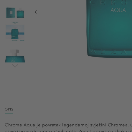
OPIS
Chrome Aqua je povratak legendarnoj svježini Chromea, u 
osvježavajućih, aromatičnih nota. Poput poziva na skok u