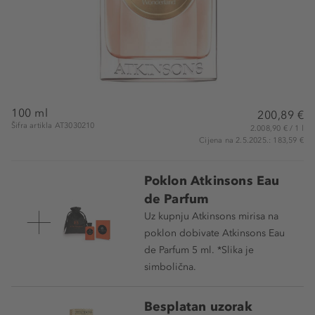
100 ml
200,89 €
Šifra artikla AT3030210
2.008,90 € / 1 l
Cijena na 2.5.2025.: 183,59 €
Poklon Atkinsons Eau
de Parfum
Uz kupnju Atkinsons mirisa na
poklon dobivate Atkinsons Eau
de Parfum 5 ml. *Slika je
simbolična.
Besplatan uzorak