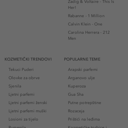
Zadig & Voltaire - This Is
Her!
Rabanne - 1 Million
Calvin Klein - One
Carolina Herrera - 212
Men
KOZMETIČKI TRENDOVI
POPULARNE TEME
Tekuci Puderi
Arapski parfemi
Olovke za obrve
Arganovo ulje
Sjenila
Kuperoza
Ljetni parfemi
Gua Sha
Ljetni parfemi ženski
Putne potrepštine
Ljetni parfemi muški
Rozaceja
Losioni za tijelo
Prištići na leđima
Rumenila
Kozmetičke torbice i