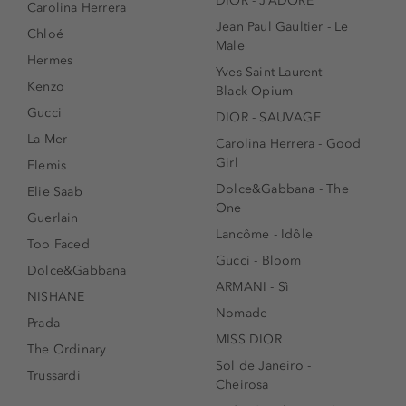
DIOR - J’ADORE
Carolina Herrera
Jean Paul Gaultier - Le
Chloé
Male
Hermes
Yves Saint Laurent -
Kenzo
Black Opium
Gucci
DIOR - SAUVAGE
La Mer
Carolina Herrera - Good
Girl
Elemis
Dolce&Gabbana - The
Elie Saab
One
Guerlain
Lancôme - Idôle
Too Faced
Gucci - Bloom
Dolce&Gabbana
ARMANI - Sì
NISHANE
Nomade
Prada
MISS DIOR
The Ordinary
Sol de Janeiro -
Trussardi
Cheirosa