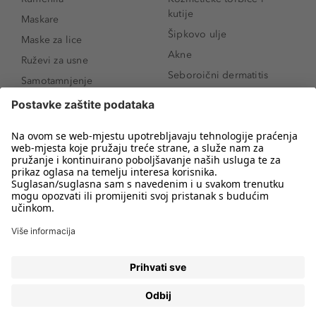
kutije
Maskare
Šipkovo ulje
Maske za lice
Akne
Ruževi za usne
Seboroični dermatitis
Samotamnjenje
Pigmentne mrlje
Puderi
Vrećice ispod očiju
Proizvodi za njegu lica
Novo
Proizvodi za obrve
Koji mi parfem
Sunce i zaštita
odgovara?
Serumi za lice
Kako našminkati oči da
Proizvodi za čišćenje lica
izgledaju veće
Bronzeri
Šminkanje spuštenih
kapaka
Anti-age serumi za lice
Kako ukloniti mitesere
Dermaplaning
Hijaluronska krema