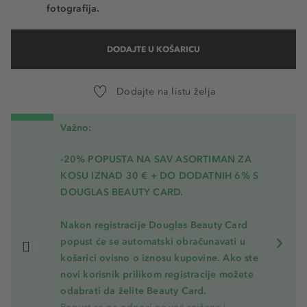
fotografija.
DODAJTE U KOŠARICU
Dodajte na listu želja
Važno:
-20% POPUSTA NA SAV ASORTIMAN ZA
KOSU
IZNAD 30 € + DO DODATNIH 6% S
DOUGLAS BEAUTY CARD.
Nakon registracije Douglas Beauty Card
popust će se automatski obračunavati u
košarici ovisno o iznosu kupovine. Ako ste
novi korisnik prilikom registracije možete
odabrati da želite Beauty Card.