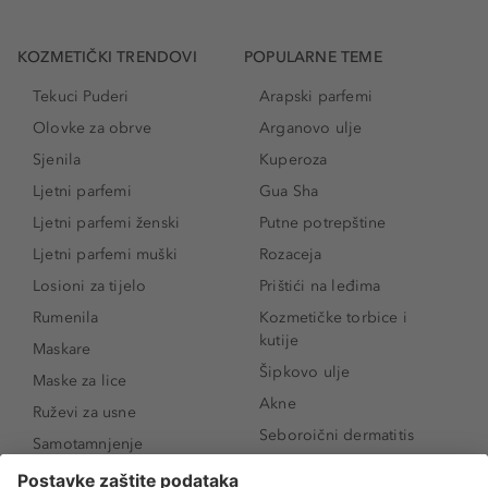
KOZMETIČKI TRENDOVI
POPULARNE TEME
Tekuci Puderi
Arapski parfemi
Olovke za obrve
Arganovo ulje
Sjenila
Kuperoza
Ljetni parfemi
Gua Sha
Ljetni parfemi ženski
Putne potrepštine
Ljetni parfemi muški
Rozaceja
Losioni za tijelo
Prištići na leđima
Rumenila
Kozmetičke torbice i
kutije
Maskare
Šipkovo ulje
Maske za lice
Akne
Ruževi za usne
Seboroični dermatitis
Samotamnjenje
Pigmentne mrlje
Puderi