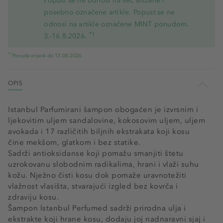
Popust se ne odnosi na već snižene i
posebno označene artikle. Popust se ne
odnosi na artikle označene MINT ponudom.
*1
3.-16.8.2026.
*1
Ponuda vrijedi do 17.08.2026
OPIS
Istanbul Parfumirani šampon obogaćen je izvrsnim i
ljekovitim uljem sandalovine, kokosovim uljem, uljem
avokada i 17 različitih biljnih ekstrakata koji kosu
čine mekšom, glatkom i bez statike.
Sadrži antioksidanse koji pomažu smanjiti štetu
uzrokovanu slobodnim radikalima, hrani i vlaži suhu
kožu. Nježno čisti kosu dok pomaže uravnotežiti
vlažnost vlasišta, stvarajući izgled bez kovrča i
zdraviju kosu.
Šampon Istanbul Perfumed sadrži prirodna ulja i
ekstrakte koji hrane kosu, dodaju joj nadnaravni sjaj i