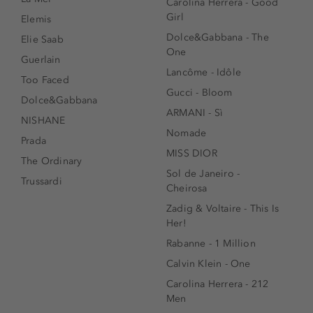
Carolina Herrera - Good
Girl
Elemis
Dolce&Gabbana - The
Elie Saab
One
Guerlain
Lancôme - Idôle
Too Faced
Gucci - Bloom
Dolce&Gabbana
ARMANI - Sì
NISHANE
Nomade
Prada
MISS DIOR
The Ordinary
Sol de Janeiro -
Trussardi
Cheirosa
Zadig & Voltaire - This Is
Her!
Rabanne - 1 Million
Calvin Klein - One
Carolina Herrera - 212
Men