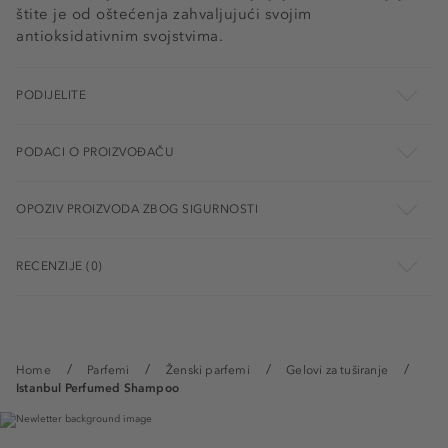
štite je od oštećenja zahvaljujući svojim
antioksidativnim svojstvima.
PODIJELITE
PODACI O PROIZVOĐAČU
OPOZIV PROIZVODA ZBOG SIGURNOSTI
RECENZIJE (0)
Home
Parfemi
Ženski parfemi
Gelovi za tuširanje
Istanbul Perfumed Shampoo