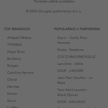
Postavke zaštite podataka
© 2026 Douglas parfumerije d.o.o.
TOP BRANDOVI
POPULARNO U PARFEMIMA
Alfaparf Milano
Gucci - Guilty Pour
Homme
TYPEBEA
Prada - Paradoxe
Hugo Boss
COCO MADEMOISELLE
Burberry
Lancôme - Idôle
Bvlgari
DIOR - J’ADORE
Carolina Herrera
Jean Paul Gaultier - Le
Chloé
Male
Hermes
Yves Saint Laurent -
Kenzo
Black Opium
Gucci
DIOR - SAUVAGE
La Mer