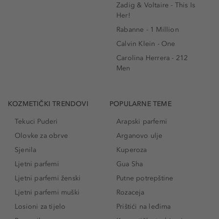
Zadig & Voltaire - This Is
Her!
Rabanne - 1 Million
Calvin Klein - One
Carolina Herrera - 212
Men
KOZMETIČKI TRENDOVI
POPULARNE TEME
Tekuci Puderi
Arapski parfemi
Olovke za obrve
Arganovo ulje
Sjenila
Kuperoza
Ljetni parfemi
Gua Sha
Ljetni parfemi ženski
Putne potrepštine
Ljetni parfemi muški
Rozaceja
Losioni za tijelo
Prištići na leđima