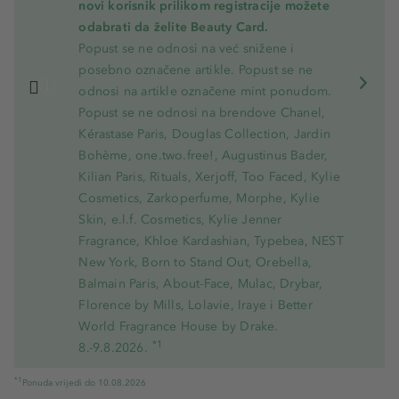
novi korisnik prilikom registracije možete
odabrati da želite Beauty Card.
Popust se ne odnosi na već snižene i
posebno označene artikle. Popust se ne
odnosi na artikle označene mint ponudom.
Popust se ne odnosi na brendove Chanel,
Kérastase Paris, Douglas Collection, Jardin
Bohème, one.two.free!, Augustinus Bader,
Kilian Paris, Rituals, Xerjoff, Too Faced, Kylie
Cosmetics, Zarkoperfume, Morphe, Kylie
Skin, e.l.f. Cosmetics, Kylie Jenner
Fragrance, Khloe Kardashian, Typebea, NEST
New York, Born to Stand Out, Orebella,
Balmain Paris, About-Face, Mulac, Drybar,
Florence by Mills, Lolavie, Iraye i Better
World Fragrance House by Drake.
*1
8.-9.8.2026.
*1
Ponuda vrijedi do 10.08.2026