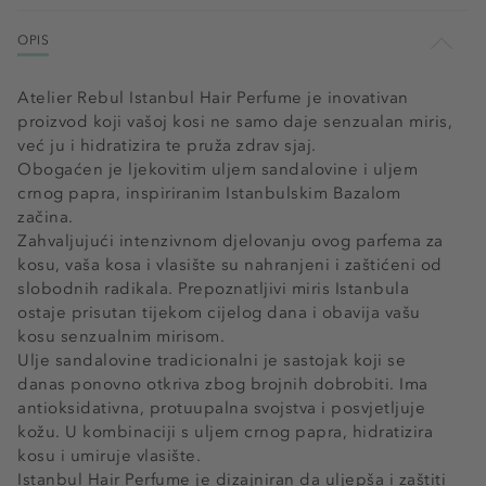
OPIS
Atelier Rebul Istanbul Hair Perfume je inovativan
proizvod koji vašoj kosi ne samo daje senzualan miris,
već ju i hidratizira te pruža zdrav sjaj.
Obogaćen je ljekovitim uljem sandalovine i uljem
crnog papra, inspiriranim Istanbulskim Bazalom
začina.
Zahvaljujući intenzivnom djelovanju ovog parfema za
kosu, vaša kosa i vlasište su nahranjeni i zaštićeni od
slobodnih radikala. Prepoznatljivi miris Istanbula
ostaje prisutan tijekom cijelog dana i obavija vašu
kosu senzualnim mirisom.
Ulje sandalovine tradicionalni je sastojak koji se
danas ponovno otkriva zbog brojnih dobrobiti. Ima
antioksidativna, protuupalna svojstva i posvjetljuje
kožu. U kombinaciji s uljem crnog papra, hidratizira
kosu i umiruje vlasište.
Istanbul Hair Perfume je dizajniran da uljepša i zaštiti