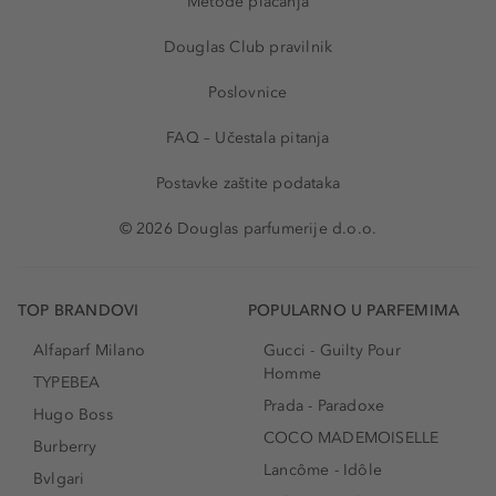
Metode plaćanja
Douglas Club pravilnik
Poslovnice
FAQ – Učestala pitanja
Postavke zaštite podataka
© 2026 Douglas parfumerije d.o.o.
TOP BRANDOVI
POPULARNO U PARFEMIMA
Alfaparf Milano
Gucci - Guilty Pour
Homme
TYPEBEA
Prada - Paradoxe
Hugo Boss
COCO MADEMOISELLE
Burberry
Lancôme - Idôle
Bvlgari