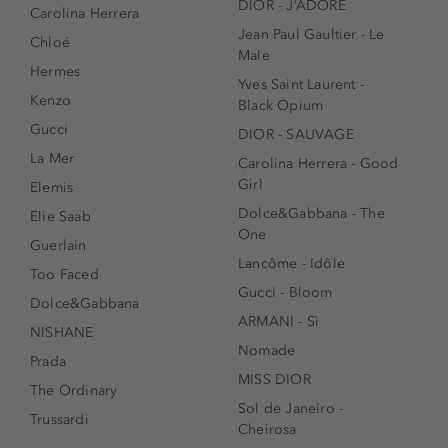
DIOR - J’ADORE
Carolina Herrera
Jean Paul Gaultier - Le
Chloé
Male
Hermes
Yves Saint Laurent -
Kenzo
Black Opium
Gucci
DIOR - SAUVAGE
La Mer
Carolina Herrera - Good
Girl
Elemis
Dolce&Gabbana - The
Elie Saab
One
Guerlain
Lancôme - Idôle
Too Faced
Gucci - Bloom
Dolce&Gabbana
ARMANI - Sì
NISHANE
Nomade
Prada
MISS DIOR
The Ordinary
Sol de Janeiro -
Trussardi
Cheirosa