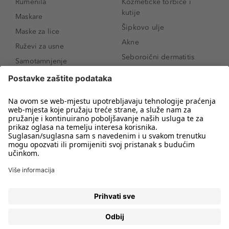
Rumenila
Kozmetičke torbice i
kutije
Maskare
Šipkovo ulje
Maske za lice
Akne
Ruževi za usne
Seboroični dermatitis
Samotamnjenje
Pigmentne mrlje
Puderi
Vrećice ispod očiju
Proizvodi za njegu lica
Novo
Proizvodi za obrve
Koji mi parfem
Sunce i zaštita
odgovara?
Serumi za lice
Kako našminkati oči da
Proizvodi za čišćenje lica
izgledaju veće
Bronzeri
Šminkanje spuštenih
kapaka
Anti-age serumi za lice
Kako ukloniti mitesere
Dermaplaning
Hijaluronska krema