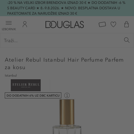
-20 % NA VELIKI IZBOR BRENDOVA IZNAD 30 € ★ DO DODATNIH -6 %
S BEAUTY CARD ★ 8.-9.8.2026. ★ NOVO: BESPLATNA DOSTAVA U
PAKETOMATE ZA NARUDŽBE IZNAD 30 €
IZBORNIK
Atelier Rebul
Istanbul Hair Perfume Parfem
za kosu
Istanbul
DO DODATNIH 6% UZ DBC KARTICU