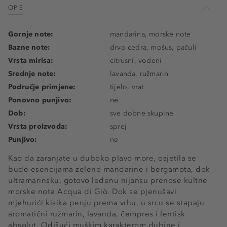
OPIS
Gornje note:
mandarina, morske note
Bazne note:
drvo cedra, mošus, pačuli
Vrsta mirisa:
citrusni, vodeni
Srednje note:
lavanda, ružmarin
Područje primjene:
tijelo, vrat
Ponovno punjivo:
ne
Dob:
sve dobne skupine
Vrsta proizvoda:
sprej
Punjivo:
ne
Kao da zaranjate u duboko plavo more, osjetila se
bude esencijama zelene mandarine i bergamota, dok
ultramarinsku, gotovo ledenu nijansu prenose kultne
morske note Acqua di Giò. Dok se pjenušavi
mjehurići kisika penju prema vrhu, u srcu se stapaju
aromatični ružmarin, lavanda, čempres i lentisk
absolut. Odišući muškim karakterom dubine i