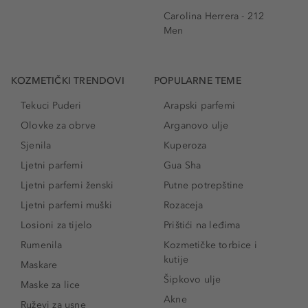
Carolina Herrera - 212
Men
KOZMETIČKI TRENDOVI
POPULARNE TEME
Tekuci Puderi
Arapski parfemi
Olovke za obrve
Arganovo ulje
Sjenila
Kuperoza
Ljetni parfemi
Gua Sha
Ljetni parfemi ženski
Putne potrepštine
Ljetni parfemi muški
Rozaceja
Losioni za tijelo
Prištići na leđima
Rumenila
Kozmetičke torbice i
kutije
Maskare
Šipkovo ulje
Maske za lice
Akne
Ruževi za usne