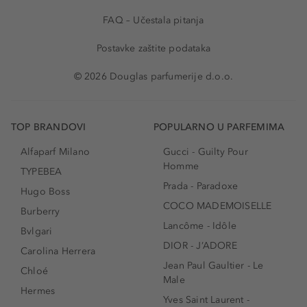
FAQ – Učestala pitanja
Postavke zaštite podataka
© 2026 Douglas parfumerije d.o.o.
TOP BRANDOVI
POPULARNO U PARFEMIMA
Alfaparf Milano
Gucci - Guilty Pour
Homme
TYPEBEA
Prada - Paradoxe
Hugo Boss
COCO MADEMOISELLE
Burberry
Lancôme - Idôle
Bvlgari
DIOR - J’ADORE
Carolina Herrera
Jean Paul Gaultier - Le
Chloé
Male
Hermes
Yves Saint Laurent -