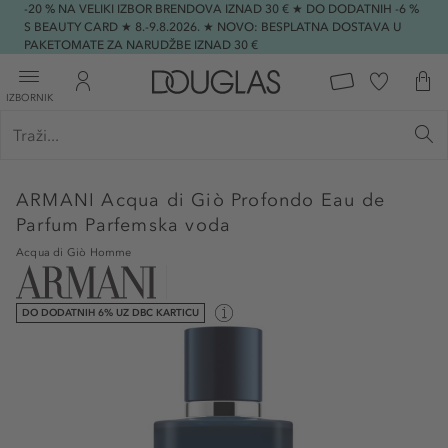
-20 % NA VELIKI IZBOR BRENDOVA IZNAD 30 € ★ DO DODATNIH -6 %
S BEAUTY CARD ★ 8.-9.8.2026. ★ NOVO: BESPLATNA DOSTAVA U
PAKETOMATE ZA NARUDŽBE IZNAD 30 €
IZBORNIK
ARMANI
Acqua di Giò Profondo Eau de
Parfum Parfemska voda
Acqua di Giò Homme
DO DODATNIH 6% UZ DBC KARTICU