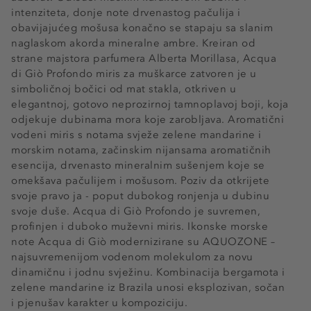
intenziteta, donje note drvenastog pačulija i
obavijajućeg mošusa konačno se stapaju sa slanim
naglaskom akorda mineralne ambre. Kreiran od
strane majstora parfumera Alberta Morillasa, Acqua
di Giò Profondo miris za muškarce zatvoren je u
simboličnoj bočici od mat stakla, otkriven u
elegantnoj, gotovo neprozirnoj tamnoplavoj boji, koja
odjekuje dubinama mora koje zarobljava. Aromatični
vodeni miris s notama svježe zelene mandarine i
morskim notama, začinskim nijansama aromatičnih
esencija, drvenasto mineralnim sušenjem koje se
omekšava pačulijem i mošusom. Poziv da otkrijete
svoje pravo ja - poput dubokog ronjenja u dubinu
svoje duše. Acqua di Giò Profondo je suvremen,
profinjen i duboko muževni miris. Ikonske morske
note Acqua di Giò modernizirane su AQUOZONE –
najsuvremenijom vodenom molekulom za novu
dinamičnu i jodnu svježinu. Kombinacija bergamota i
zelene mandarine iz Brazila unosi eksplozivan, sočan
i pjenušav karakter u kompoziciju.