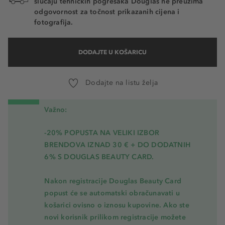
slučaju tehničkih pogrešaka Douglas ne preuzima
odgovornost za točnost prikazanih cijena i
fotografija.
DODAJTE U KOŠARICU
Dodajte na listu želja
Važno:
-20% POPUSTA NA VELIKI IZBOR
BRENDOVA IZNAD 30 € + DO DODATNIH
6% S DOUGLAS BEAUTY CARD.
Nakon registracije Douglas Beauty Card
popust će se automatski obračunavati u
košarici ovisno o iznosu kupovine. Ako ste
novi korisnik prilikom registracije možete