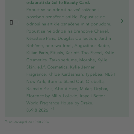
odabrati da želite Beauty Card.
Popust se ne odnosi na već snižene i
posebno označene artikle. Popust se ne
odnosi na artikle označene mint ponudom.
Popust se ne odnosi na brendove Chanel,
Kérastase Paris, Douglas Collection, Jardin
Bohème, one.two.free!, Augustinus Bader,
Kilian Paris, Rituals, Xerjoff, Too Faced, Kylie
Cosmetics, Zarkoperfume, Morphe, Kylie
Skin, e.l.f. Cosmetics, Kylie Jenner
Fragrance, Khloe Kardashian, Typebea, NEST
New York, Born to Stand Out, Orebella,
Balmain Paris, About-Face, Mulac, Drybar,
Florence by Mills, Lolavie, Iraye i Better
World Fragrance House by Drake.
*1
8.-9.8.2026.
*1
Ponuda vrijedi do 10.08.2026