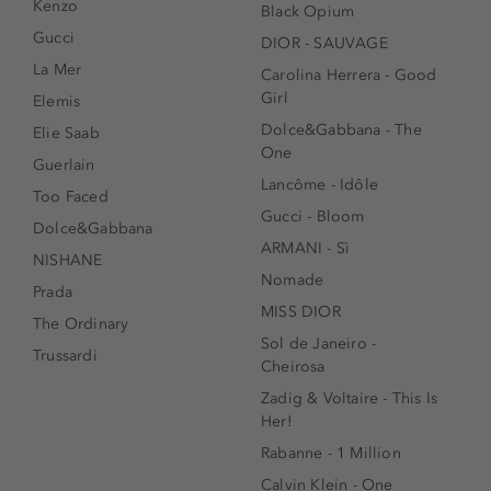
Kenzo
Black Opium
Gucci
DIOR - SAUVAGE
La Mer
Carolina Herrera - Good
Girl
Elemis
Dolce&Gabbana - The
Elie Saab
One
Guerlain
Lancôme - Idôle
Too Faced
Gucci - Bloom
Dolce&Gabbana
ARMANI - Sì
NISHANE
Nomade
Prada
MISS DIOR
The Ordinary
Sol de Janeiro -
Trussardi
Cheirosa
Zadig & Voltaire - This Is
Her!
Rabanne - 1 Million
Calvin Klein - One